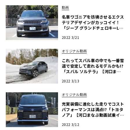
動画
名車ワゴニアを彷彿させるエクス
テリアデザインがカッコイイ！
「ジープ グランドチェロキーL」
【河口まなぶ動画試乗インプレッ
2022 3/21
ション】
オリジナル動画
これってスバル車の中でも一番雪
道で安定して走れるモデルかも!?
「スバル ソルテラ」【河口まな
ぶ動画試乗インプレッション】
2022 3/13
オリジナル動画
充実装備に進化した走りでコスト
パフォーマンスは満点!?「トヨタ
ノア」【河口まなぶ動画試乗イン
プレッション】
2022 3/12