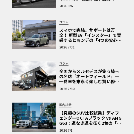
心と、Cクラスで味わうシルキー
2026 8/6
な走り〈PR〉
コラム
スマホで完結、サポートは万
全！ 新型EV「インスター」で実
感するヒョンデの「4つの安心」
【第1回・ヒョンデ6つの疑問：
2026 7/31
Why? Hyundai?】〈PR〉
コラム
全国からメルセデスが集う埼玉
の名店「オートフィールド」─
─愛車を末永く楽しむ賢い修理
術と、プロがフックス製オイル
2026 7/30
を選ぶ理由〈PR〉
国内試乗
【究極のSUV比較試乗】ディフ
ェンダーOCTAブラック vs AMG
G63：道なき道を征く2台の「対
極的アプローチ」
2026 7/1