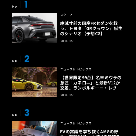
1
No
スクープ
絶滅寸前の国産FRセダンを救
う、トヨタ「GRクラウン」誕生
のシナリオ【予想CG】
2026 8/7
2
No
ニュース＆トピックス
【世界限定99台】名車ミウラの
意匠「カネロニ」と最新V12が
交差。ランボルギーニ・レヴエ
ルトに60周年記念車が登場
2026 8/7
3
No
ニュース＆トピックス
EVの常識を撃ち抜くAMGの野