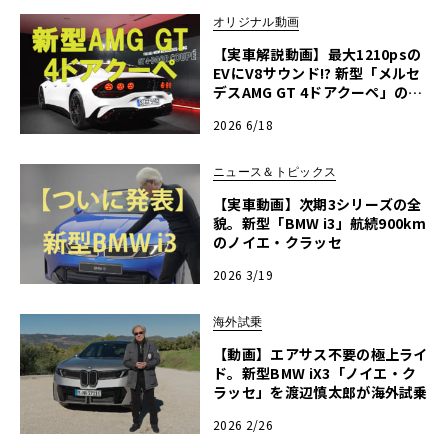
オリジナル動画
【実車解説動画】最大1210psの
EVにV8サウンド!? 新型「メルセ
デスAMG GT 4ドアクーペ」の全
貌に渡辺慎太郎が迫る
2026 6/18
ニュース＆トピックス
【実車動画】次期3シリーズの全
貌。新型「BMW i3」航続900km
のノイエ・クラッセ
2026 3/19
海外試乗
【動画】エアサス不要の極上ライ
ド。新型BMW iX3「ノイエ・ク
ラッセ」を渡辺慎太郎が海外試乗
2026 2/26