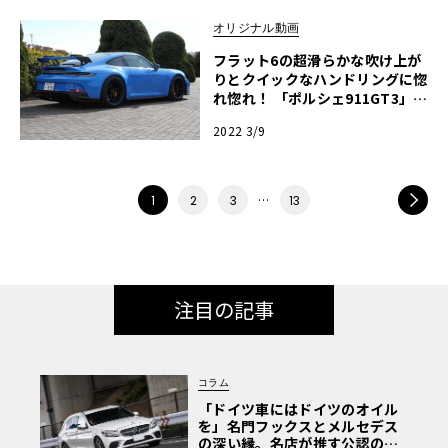
オリジナル動画
フラット6の超滑らかな吹け上が
りとクイックなハンドリングに惚
れ惚れ！ 「ポルシェ911GT3」
【河口まなぶ動画試乗インプレッ
2022 3/9
ション】
…
NEXT
1
2
3
13
注目の記事
コラム
「ドイツ車にはドイツのオイル
を」名門フックスとメルセデス
の深い縁。名店が推す公認の安