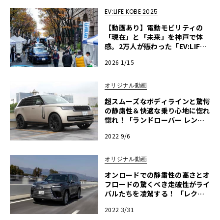
EV:LIFE KOBE 2025
【動画あり】電動モビリティの
「現在」と「未来」を神戸で体
感。2万人が賑わった「EV:LIFE
KOBE 2025」の全貌
2026 1/15
オリジナル動画
超スムーズなボディラインと驚愕
の静粛性＆快適な乗り心地に惚れ
惚れ！「ランドローバー レンジ
ローバー」【河口まなぶ動画試乗
2022 9/6
インプレッション】
オリジナル動画
オンロードでの静粛性の高さとオ
フロードの驚くべき走破性がライ
バルたちを凌駕する！ 「レクサ
スLX」【河口まなぶ動画試乗イ
2022 3/31
ンプレッション】