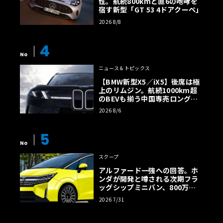
性。航続800kmと直6の咆哮を
宿す新型「GT 53 4ドアクーペ」
2026 8/8
4
No
ニュース＆トピックス
【BMW新型X5／iX5】後席は極
上のリムジン。航続1000km超
のBEVも揃う中国専売ロング仕
様の全貌
2026 8/6
5
No
スクープ
アルファード一強への回答。ホ
ンダが開発と噂される次期フラ
ッグシップミニバン、800万円
超の勝算【予想CG】
2026 7/31