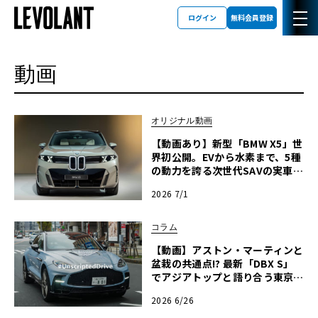
ログイン
無料会員登録
動画
オリジナル動画
【動画あり】新型「BMW X5」世
界初公開。EVから水素まで、5種
の動力を誇る次世代SAVの実車を
最速チェック
2026 7/1
コラム
【動画】アストン・マーティンと
盆栽の共通点!? 最新「DBX S」
でアジアトップと語り合う東京ド
ライブ【渡辺慎太郎のツベコベイ
2026 6/26
ワセテ 番外編】