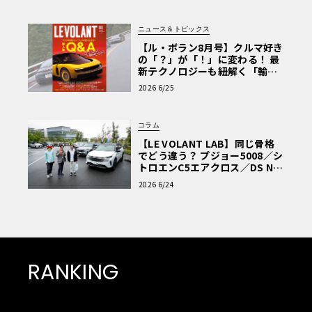
ニュース＆トピックス
【ル・ボラン8月号】クルマ好き
の「？」が「！」に変わる！ 最
新テクノロジーも紐解く「輸入
車Q&A」
2026 6/25
コラム
【LE VOLANT LAB】同じ骨格
でどう違う？ プジョー5008／シ
トロエンC5エアクロス／DS Nº4
読者一気乗りレポート
2026 6/24
RANKING