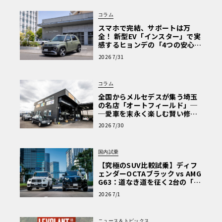
コラム
スマホで完結、サポートは万
全！ 新型EV「インスター」で実
感するヒョンデの「4つの安心」
【第1回・ヒョンデ6つの疑問：
2026 7/31
Why? Hyundai?】〈PR〉
コラム
全国からメルセデスが集う埼玉
の名店「オートフィールド」─
─愛車を末永く楽しむ賢い修理
術と、プロがフックス製オイル
2026 7/30
を選ぶ理由〈PR〉
国内試乗
【究極のSUV比較試乗】ディフ
ェンダーOCTAブラック vs AMG
G63：道なき道を征く2台の「対
極的アプローチ」
2026 7/1
ニュース＆トピックス