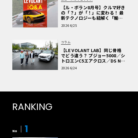
【ル・ボラン8月号】クルマ好き
の「？」が「！」に変わる！ 最
新テクノロジーも紐解く「輸入
車Q&A」
2026 6/25
コラム
【LE VOLANT LAB】同じ骨格
でどう違う？ プジョー5008／シ
トロエンC5エアクロス／DS Nº4
読者一気乗りレポート
2026 6/24
RANKING
1
No