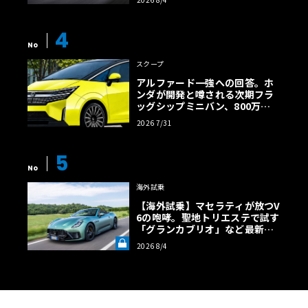
【画像38枚】
4
No
スクープ
アルファード一強への回答。ホ
ンダが開発と噂される次期フラ
ッグシップミニバン、800万円
超の勝算【予想CG】
2026 7/31
5
No
海外試乗
【海外試乗】マセラティが放つV
6の咆哮。聖地トリエステで試す
「グランカブリオ」など最新ト
ロフェオ3台の官能評価《LE VO
2026 8/4
LANT LAB》