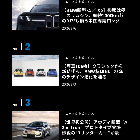
ニュース＆トピックス
【BMW新型X5／iX5】後席は極
上のリムジン。航続1000km超
のBEVも揃う中国専売ロング仕
様の全貌
2026 8/6
2
No
ニュース＆トピックス
【写真106枚】クラシックから
新時代へ。BMW製MINI、25年
のデザイン進化を辿る
2026 8/3
3
No
ニュース＆トピックス
【世界初公開】アウディ新型「A
2 e-tron」プロトタイプ登場。
伝説の“3リッターカー”が最高
効率エントリーBEVとして復活
2026 8/4