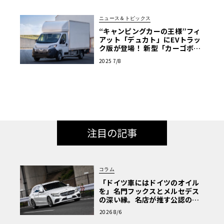
ニュース＆トピックス
“キャンピングカーの王様”フィ
アット「デュカト」にEVトラッ
ク版が登場！ 新型「カーゴボッ
クスBEV」が拓く、次世代バン
2025 7/8
ライフの姿とは
注目の記事
コラム
「ドイツ車にはドイツのオイル
を」名門フックスとメルセデス
の深い縁。名店が推す公認の安
心と、Cクラスで味わうシルキー
2026 8/6
な走り〈PR〉