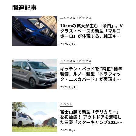
関連記事
ニュース＆トピックス
10cmの拡大が生む「余白」。V
クラス・ベースの新型「マルコ
ポーロ」が体現する、純正キャ
ンパーの到達点
2026 2/12
ニュース＆トピックス
キッチン・ベッドを”純正”標準
装備。ルノー新型「トラフィッ
ク・エスカパード」が実現する
「7人乗り快適バンライフ」【欧
2025 11/13
州発表】
イベント
富士山麓で新型「デリカミニ」
を初披露！ アウトドアを満喫し
た三菱「スターキャンプ2025」
現地レポート
2025 10/2