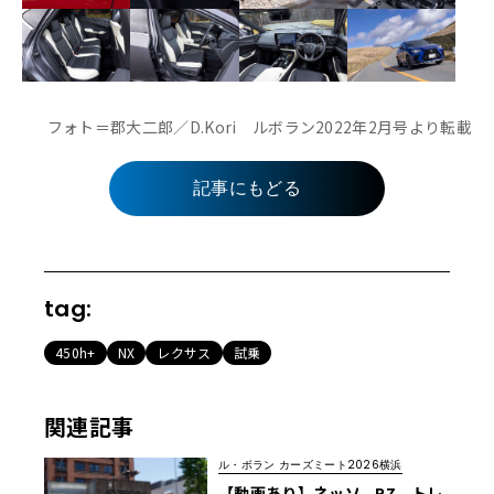
フォト＝郡大二郎／D.Kori ルボラン2022年2月号より転載
記事にもどる
tag:
450h+
NX
レクサス
試乗
関連記事
ル・ボラン カーズミート2026横浜
【動画あり】ネッソ、RZ、トレ