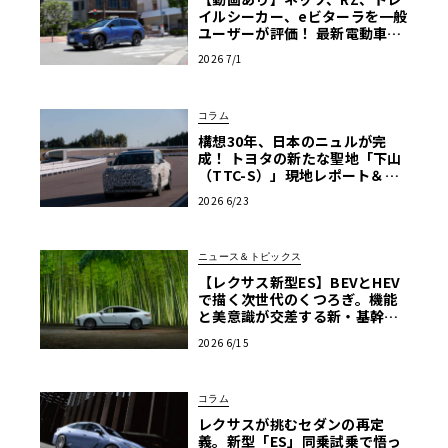
イルシーカー、eビターラを一般
ユーザーが評価！ 最新電動車体
験試乗レポート【ル・ボラン カ
2026 7/1
ーズミート2026横浜】
コラム
構想30年、日本のニュルが完
成！ トヨタの新たな聖地「下山
（TTC-S）」現地レポート＆新
型レクサスTZ
2026 6/23
ニュース＆トピックス
【レクサス新型ES】BEVとHEV
で描く次世代のくつろぎ。機能
と美意識が交差する新・基幹セ
ダンの真価
2026 6/15
コラム
レクサスが挑むセダンの再定
義。新型「ES」同乗試乗で悟っ