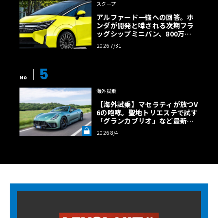
スクープ
アルファード一強への回答。ホ
ンダが開発と噂される次期フラ
ッグシップミニバン、800万円
超の勝算【予想CG】
2026 7/31
5
No
海外試乗
【海外試乗】マセラティが放つV
6の咆哮。聖地トリエステで試す
「グランカブリオ」など最新ト
ロフェオ3台の官能評価《LE VO
2026 8/4
LANT LAB》