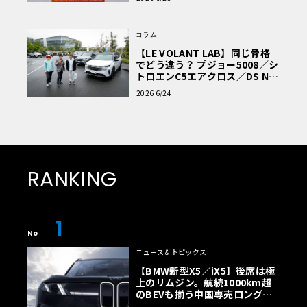
コラム
【LE VOLANT LAB】同じ骨格
でどう違う？ プジョー5008／シ
トロエンC5エアクロス／DS Nº4
読者一気乗りレポート
2026 6/24
RANKING
1
No
ニュース＆トピックス
【BMW新型X5／iX5】後席は極
上のリムジン。航続1000km超
のBEVも揃う中国専売ロング仕
様の全貌