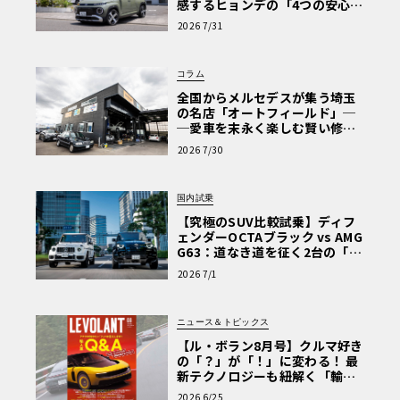
感するヒョンデの「4つの安心」
【第1回・ヒョンデ6つの疑問：
2026 7/31
Why? Hyundai?】〈PR〉
コラム
全国からメルセデスが集う埼玉
の名店「オートフィールド」─
─愛車を末永く楽しむ賢い修理
術と、プロがフックス製オイル
2026 7/30
を選ぶ理由〈PR〉
国内試乗
【究極のSUV比較試乗】ディフ
ェンダーOCTAブラック vs AMG
G63：道なき道を征く2台の「対
極的アプローチ」
2026 7/1
ニュース＆トピックス
【ル・ボラン8月号】クルマ好き
の「？」が「！」に変わる！ 最
新テクノロジーも紐解く「輸入
車Q&A」
2026 6/25