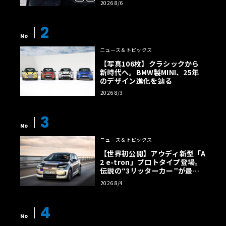
2026 8/6
2
No
ニュース＆トピックス
【写真106枚】クラシックから
新時代へ。BMW製MINI、25年
のデザイン進化を辿る
2026 8/3
3
No
ニュース＆トピックス
【世界初公開】アウディ新型「A
2 e-tron」プロトタイプ登場。
伝説の“3リッターカー”が最高
効率エントリーBEVとして復活
2026 8/4
【画像38枚】
4
No