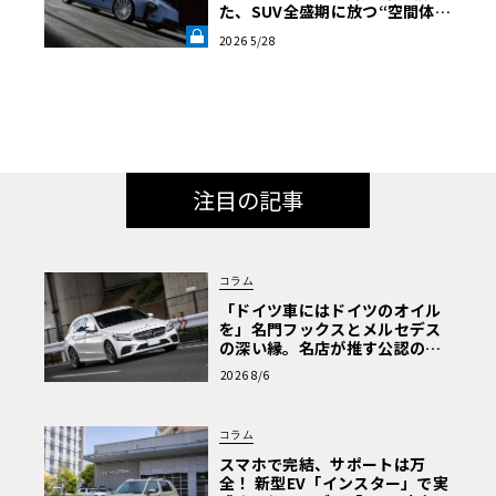
た、SUV全盛期に放つ“空間体
験”の真価《LE VOLANT LAB》
2026 5/28
注目の記事
コラム
「ドイツ車にはドイツのオイル
を」名門フックスとメルセデス
の深い縁。名店が推す公認の安
心と、Cクラスで味わうシルキー
2026 8/6
な走り〈PR〉
コラム
スマホで完結、サポートは万
全！ 新型EV「インスター」で実