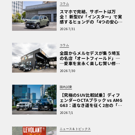
コラム
スマホで完結、サポートは万
全！ 新型EV「インスター」で実
感するヒョンデの「4つの安心」
【第1回・ヒョンデ6つの疑問：
2026 7/31
Why? Hyundai?】〈PR〉
コラム
全国からメルセデスが集う埼玉
の名店「オートフィールド」─
─愛車を末永く楽しむ賢い修理
術と、プロがフックス製オイル
2026 7/30
を選ぶ理由〈PR〉
国内試乗
【究極のSUV比較試乗】ディフ
ェンダーOCTAブラック vs AMG
G63：道なき道を征く2台の「対
極的アプローチ」
2026 7/1
ニュース＆トピックス