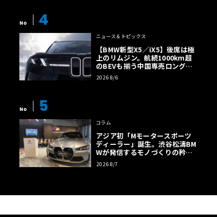
4
No
ニュース＆トピックス
【BMW新型X5／iX5】後席は極
上のリムジン。航続1000km超
のBEVも揃う中国専売ロング仕
様の全貌
2026 8/6
5
No
コラム
アジア初「Mモータースポーツ
ディーラー」誕生。渋谷松濤BM
Wが発信するモノづくりの矜持
【木下隆之コラム】
2026 8/7