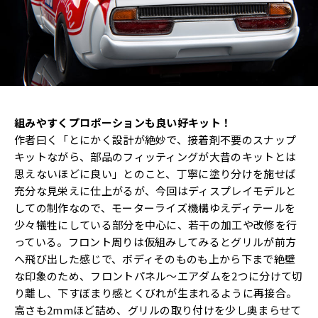
組みやすくプロポーションも良い好キット！
作者曰く「とにかく設計が絶妙で、接着剤不要のスナップ
キットながら、部品のフィッティングが大昔のキットとは
思えないほどに良い」とのこと、丁寧に塗り分けを施せば
充分な見栄えに仕上がるが、今回はディスプレイモデルと
しての制作なので、モーターライズ機構ゆえディテールを
少々犠牲にしている部分を中心に、若干の加工や改修を行
っている。フロント周りは仮組みしてみるとグリルが前方
へ飛び出した感じで、ボディそのものも上から下まで絶壁
な印象のため、フロントパネル～エアダムを2つに分けて切
り離し、下すぼまり感とくびれが生まれるように再接合。
高さも2mmほど詰め、グリルの取り付けを少し奥まらせて