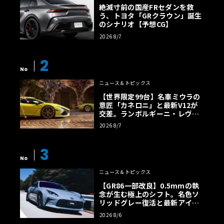
絶滅寸前の国産FRセダンを救
う、トヨタ「GRクラウン」誕生
のシナリオ【予想CG】
2026 8/7
2
No
ニュース＆トピックス
【世界限定99台】名車ミウラの
意匠「カネロニ」と最新V12が
交差。ランボルギーニ・レヴエ
ルトに60周年記念車が登場
2026 8/7
3
No
ニュース＆トピックス
【GR86一部改良】0.5mmの執
念が生む極上のシフト。名色ソ
リッドグレー復活と最新アイサ
イトでFRの極みへ
2026 8/6