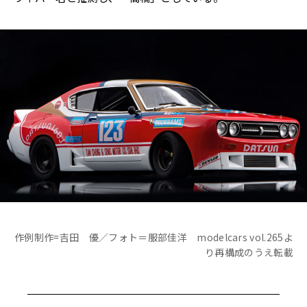
作例制作=吉田 優／フォト＝服部佳洋 modelcars vol.265よ
り再構成のうえ転載