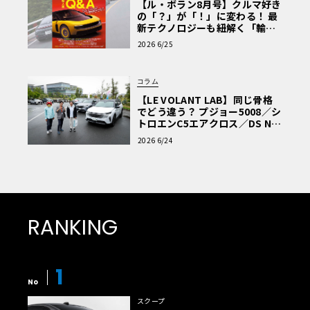
【ル・ボラン8月号】クルマ好き
の「？」が「！」に変わる！ 最
新テクノロジーも紐解く「輸入
車Q&A」
2026 6/25
コラム
【LE VOLANT LAB】同じ骨格
でどう違う？ プジョー5008／シ
トロエンC5エアクロス／DS Nº4
読者一気乗りレポート
2026 6/24
RANKING
1
No
スクープ