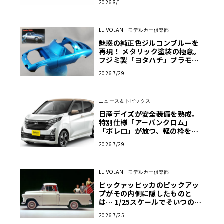
2026 8/1
LE VOLANT モデルカー俱楽部
魅惑の純正色ジルコンブルーを
再現！ メタリック塗装の極意。
フジミ製「ヨタハチ」プラモを
イマドキ流の作り方で仕上げて
2026 7/29
みよう！ 第7回【LE VOLANT モ
デルカー俱楽部】
ニュース＆トピックス
日産デイズが安全装備を熟成。
特別仕様「アーバンクロム」
「ボレロ」が放つ、軽の枠を超
えた存在感
2026 7/29
LE VOLANT モデルカー俱楽部
ピックァッピッカのピックアッ
プがその内側に隠したものと
は… 1/25スケールでそいつの正
体を確かめる【アメリカンカー
2026 7/25
プラモ・クロニクル】第64回