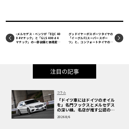
メルセデス・ベンツが「EQC 40
グッドイヤーがスポーツタイヤの
0 4マチック」と「GLS 400 d 4
「イーグルF1スーパースポー
マチック」の一部装備と価格変更
ツ」と、コンフォートタイヤの
を発表
「エフィシェントグリップ パフ
ォーマンス2」新製品を発表！ 3
月1日より販売開始
注目の記事
コラム
「ドイツ車にはドイツのオイル
を」名門フックスとメルセデス
の深い縁。名店が推す公認の安
心と、Cクラスで味わうシルキー
2026 8/6
な走り〈PR〉