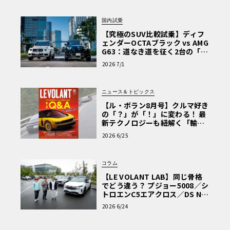
国内試乗
【究極のSUV比較試乗】ディフ
ェンダーOCTAブラック vs AMG
G63：道なき道を征く2台の「対
極的アプローチ」
2026 7/1
ニュース＆トピックス
【ル・ボラン8月号】クルマ好き
の「？」が「！」に変わる！ 最
新テクノロジーも紐解く「輸入
車Q&A」
2026 6/25
コラム
【LE VOLANT LAB】同じ骨格
でどう違う？ プジョー5008／シ
トロエンC5エアクロス／DS Nº4
読者一気乗りレポート
2026 6/24