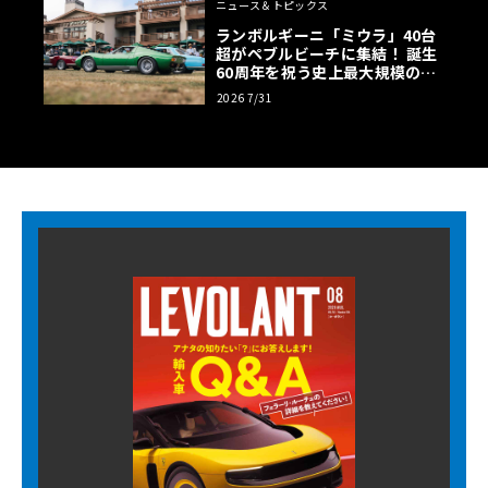
ニュース＆トピックス
ランボルギーニ「ミウラ」40台
超がペブルビーチに集結！ 誕生
60周年を祝う史上最大規模の祭
典へ
2026 7/31