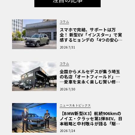
コラム
スマホで完結、サポートは万
全！ 新型EV「インスター」で実
感するヒョンデの「4つの安心」
【第1回・ヒョンデ6つの疑問：
2026 7/31
Why? Hyundai?】〈PR〉
コラム
全国からメルセデスが集う埼玉
の名店「オートフィールド」─
─愛車を末永く楽しむ賢い修理
術と、プロがフックス製オイル
2026 7/30
を選ぶ理由〈PR〉
ニュース＆トピックス
【BMW新型iX3】航続906kmの
ノイエ・クラッセ第1弾BEV。日
本戦略と中村敬斗が語る「駆け
ぬける歓び」
2026 7/24