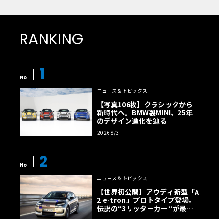
RANKING
1
No
ニュース＆トピックス
【写真106枚】クラシックから
新時代へ。BMW製MINI、25年
のデザイン進化を辿る
2026 8/3
2
No
ニュース＆トピックス
【世界初公開】アウディ新型「A
2 e-tron」プロトタイプ登場。
伝説の“3リッターカー”が最高
効率エントリーBEVとして復活