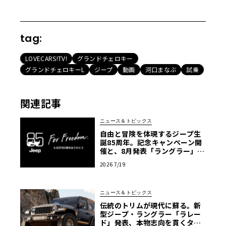
tag:
LOVECARS!TV!
グランドチェロキー
グランドチェロキーL
ジープ
動画
河口まなぶ
試乗
関連記事
ニュース＆トピックス
自由と冒険を体現するジープ生
誕85周年。記念キャンペーン開
催と、8月発表「ラングラー」限
定車の予告
2026 7/19
ニュース＆トピックス
伝統のトリムが現代に蘇る。新
型ジープ・ラングラー「ラレー
ド」発表、本物志向を貫くタン