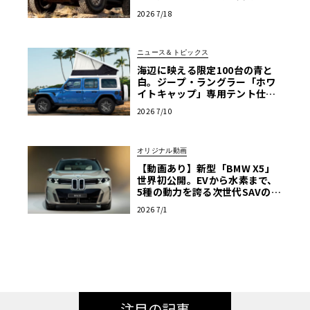
カラー幌の誘惑
2026 7/18
ニュース＆トピックス
海辺に映える限定100台の青と
白。ジープ・ラングラー「ホワ
イトキャップ」専用テント仕様
も抽選販売へ
2026 7/10
オリジナル動画
【動画あり】新型「BMW X5」
世界初公開。EVから水素まで、
5種の動力を誇る次世代SAVの実
車を最速チェック
2026 7/1
注目の記事