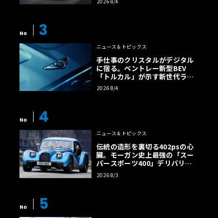
2026 8/4
【画像38枚】
3
No
ニュース＆トピックス
手仕事のクリスタルがデジタル
に宿る。ベントレー新型BEV
「トルカル」が示す新世代ラグ
ジュアリー
2026 8/4
4
No
ニュース＆トピックス
伝統の造形を裏切る402psの心
臓。モーガン史上最強の「スー
パースポーツ400」デリバリー
開始
2026 8/3
5
No