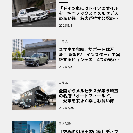
コラム
「ドイツ車にはドイツのオイル
を」名門フックスとメルセデス
の深い縁。名店が推す公認の安
心と、Cクラスで味わうシルキー
2026 8/6
な走り〈PR〉
コラム
スマホで完結、サポートは万
全！ 新型EV「インスター」で実
感するヒョンデの「4つの安心」
【第1回・ヒョンデ6つの疑問：
2026 7/31
Why? Hyundai?】〈PR〉
コラム
全国からメルセデスが集う埼玉
の名店「オートフィールド」─
─愛車を末永く楽しむ賢い修理
術と、プロがフックス製オイル
2026 7/30
を選ぶ理由〈PR〉
国内試乗
【究極のSUV比較試乗】ディフ