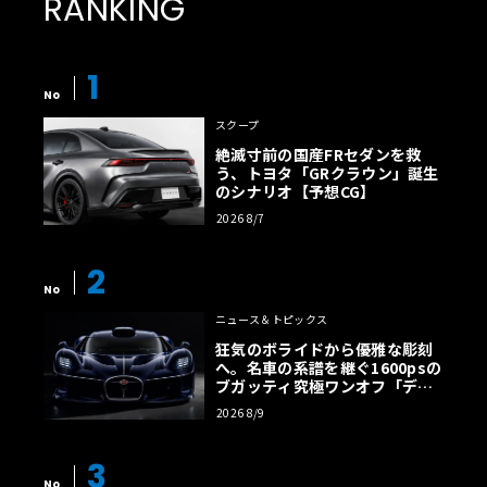
RANKING
1
No
スクープ
絶滅寸前の国産FRセダンを救
う、トヨタ「GRクラウン」誕生
のシナリオ【予想CG】
2026 8/7
2
No
ニュース＆トピックス
狂気のボライドから優雅な彫刻
へ。名車の系譜を継ぐ1600psの
ブガッティ究極ワンオフ「デス
トリエ」
2026 8/9
3
No