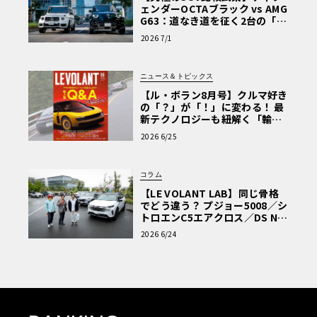
ェンダーOCTAブラック vs AMG
G63：道なき道を征く2台の「対
極的アプローチ」
2026 7/1
ニュース＆トピックス
【ル・ボラン8月号】クルマ好き
の「？」が「！」に変わる！ 最
新テクノロジーも紐解く「輸入
車Q&A」
2026 6/25
コラム
【LE VOLANT LAB】同じ骨格
でどう違う？ プジョー5008／シ
トロエンC5エアクロス／DS Nº4
読者一気乗りレポート
2026 6/24