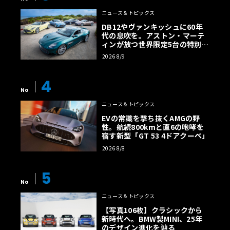
ニュース＆トピックス
DB12やヴァンキッシュに60年
代の息吹を。アストン・マーテ
ィンが放つ世界限定5台の特別コ
レクション
2026 8/9
4
No
ニュース＆トピックス
EVの常識を撃ち抜くAMGの野
性。航続800kmと直6の咆哮を
宿す新型「GT 53 4ドアクーペ」
2026 8/8
5
No
ニュース＆トピックス
【写真106枚】クラシックから
新時代へ。BMW製MINI、25年
のデザイン進化を辿る