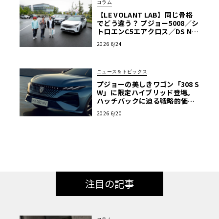
コラム
【LE VOLANT LAB】同じ骨格
でどう違う？ プジョー5008／シ
トロエンC5エアクロス／DS Nº4
読者一気乗りレポート
2026 6/24
ニュース＆トピックス
プジョーの美しきワゴン「308 S
W」に限定ハイブリッド登場。
ハッチバックに迫る戦略的価格
に注目
2026 6/20
注目の記事