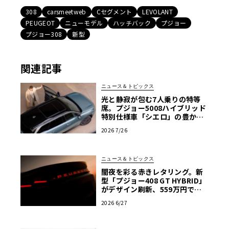
308
carsmeetweb
Cセグメント
LEVOLANT
PEUGEOT
ニューモデル
ハッチバック
プジョー
プジョー308
新型
関連記事
ニュース＆トピックス
光と静寂が包む7人乗りの特等
席。プジョー5008ハイブリッド
特別仕様車「シエロ」の豊かな
空間
2026 7/26
ニュース＆トピックス
闇夜を彩る赤きレタリング。新
型「プジョー408 GT HYBRID」
がデザイン刷新、559万円で発
売
2026 6/27