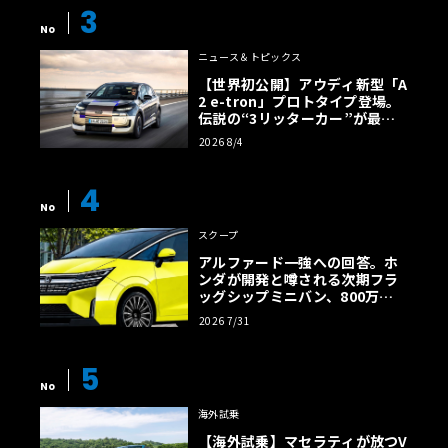
3
No
ニュース＆トピックス
【世界初公開】アウディ新型「A
2 e-tron」プロトタイプ登場。
伝説の“3リッターカー”が最高
効率エントリーBEVとして復活
2026 8/4
【画像38枚】
4
No
スクープ
アルファード一強への回答。ホ
ンダが開発と噂される次期フラ
ッグシップミニバン、800万円
超の勝算【予想CG】
2026 7/31
5
No
海外試乗
【海外試乗】マセラティが放つV