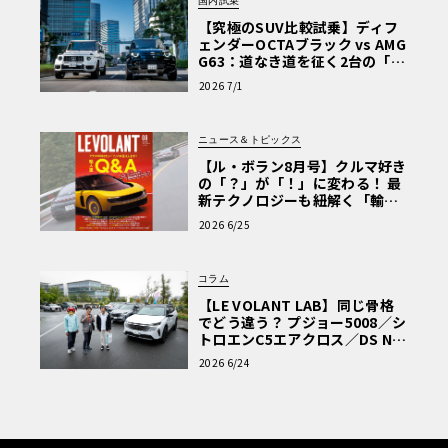
国内試乗
【究極のSUV比較試乗】ディフ
ェンダーOCTAブラック vs AMG
G63：道なき道を征く2台の「対
極的アプローチ」
2026 7/1
ニュース＆トピックス
【ル・ボラン8月号】クルマ好き
の「？」が「！」に変わる！ 最
新テクノロジーも紐解く「輸入
車Q&A」
2026 6/25
コラム
【LE VOLANT LAB】同じ骨格
でどう違う？ プジョー5008／シ
トロエンC5エアクロス／DS Nº4
読者一気乗りレポート
2026 6/24