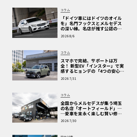
コラム
「ドイツ車にはドイツのオイル
を」名門フックスとメルセデス
の深い縁。名店が推す公認の安
心と、Cクラスで味わうシルキー
2026 8/6
な走り〈PR〉
コラム
スマホで完結、サポートは万
全！ 新型EV「インスター」で実
感するヒョンデの「4つの安心」
【第1回・ヒョンデ6つの疑問：
2026 7/31
Why? Hyundai?】〈PR〉
コラム
全国からメルセデスが集う埼玉
の名店「オートフィールド」─
─愛車を末永く楽しむ賢い修理
術と、プロがフックス製オイル
2026 7/30
を選ぶ理由〈PR〉