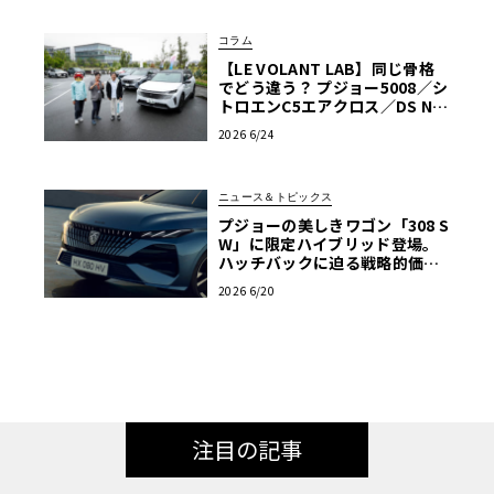
コラム
【LE VOLANT LAB】同じ骨格
でどう違う？ プジョー5008／シ
トロエンC5エアクロス／DS Nº4
読者一気乗りレポート
2026 6/24
ニュース＆トピックス
プジョーの美しきワゴン「308 S
W」に限定ハイブリッド登場。
ハッチバックに迫る戦略的価格
に注目
2026 6/20
注目の記事