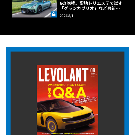
6の咆哮。聖地トリエステで試す
「グランカブリオ」など最新ト
ロフェオ3台の官能評価《LE VO
2026 8/4
LANT LAB》