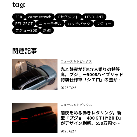
tag:
308
carsmeetweb
Cセグメント
LEVOLANT
PEUGEOT
ニューモデル
ハッチバック
プジョー
プジョー308
新型
関連記事
ニュース＆トピックス
光と静寂が包む7人乗りの特等
席。プジョー5008ハイブリッド
特別仕様車「シエロ」の豊かな
空間
2026 7/26
ニュース＆トピックス
闇夜を彩る赤きレタリング。新
型「プジョー408 GT HYBRID」
がデザイン刷新、559万円で発
売
2026 6/27