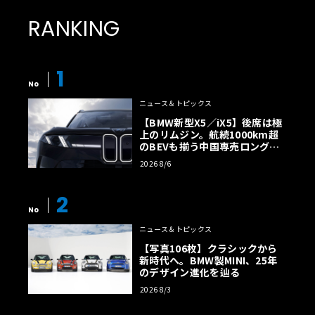
RANKING
1
No
ニュース＆トピックス
【BMW新型X5／iX5】後席は極
上のリムジン。航続1000km超
のBEVも揃う中国専売ロング仕
様の全貌
2026 8/6
2
No
ニュース＆トピックス
【写真106枚】クラシックから
新時代へ。BMW製MINI、25年
のデザイン進化を辿る
2026 8/3