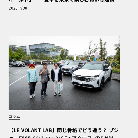
と、プロがフックス製オイルを選ぶ理由〈PR〉
2026 7/30
コラム
【LE VOLANT LAB】同じ骨格でどう違う？ プジ
ョー5008／シトロエンC5エアクロス／DS Nº4