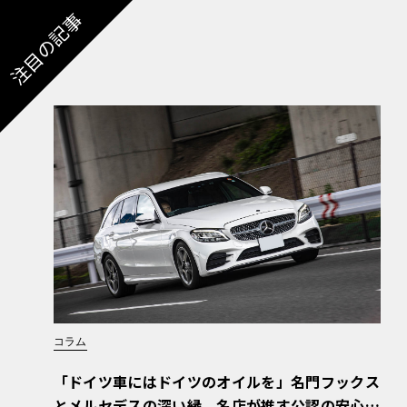
注目の記事
コラム
「ドイツ車にはドイツのオイルを」名門フックス
とメルセデスの深い縁。名店が推す公認の安心