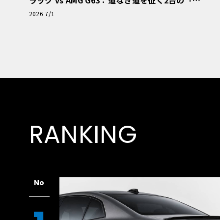
極的アプローチ」
2026 7/1
RANKING
No