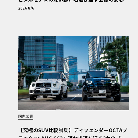
と、Cクラスで味わうシルキーな走り〈PR〉
2026 8/6
国内試乗
【究極のSUV比較試乗】ディフェンダーOCTAブ
ラック vs AMG G63：道なき道を征く2台の「対