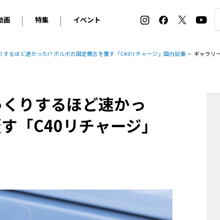
動画
特集
イベント
ィ
BMW
アルピナ
オリジナル動画
2026 サマータイヤ＆ホイール バイヤーズガイド
ル・ボラン カーズ・ミート2026横浜
りするほど速かった!? ボルボの固定概念を覆す「C40リチャージ」国内試乗
ギャラリ
2025-2026 冬 スタッドレス＆ウインタータイヤ バイヤ
SNOW EXPERIENCE in TOGAKUSHI SKI FIE
デス・ベンツ
ポルシェ
フォルクスワーゲン
ホイールカタログ2025-2026冬
EV:LIFE FUTAKO TAMAGAWA 2026
ーヌ
シトロエン
DSオートモビル
ホイールカタログ
EV:LIFE KOBE 2025
っくりするほど速かっ
ー
ルノー
アバルト
タイヤ特集
ル・ボラン カーズ・ミート2025横浜
ァ・ロメオ
フェラーリ
フィアット
覆す「C40リチャージ」
ルギーニ
マセラティ
アストン・マーティン
レー
ケータハム
ジャガー
ローバー
ロータス
マクラーレン
モーガン
ロールス・ロイス
キャデラック
シボレー
テスラ
ヒョンデ