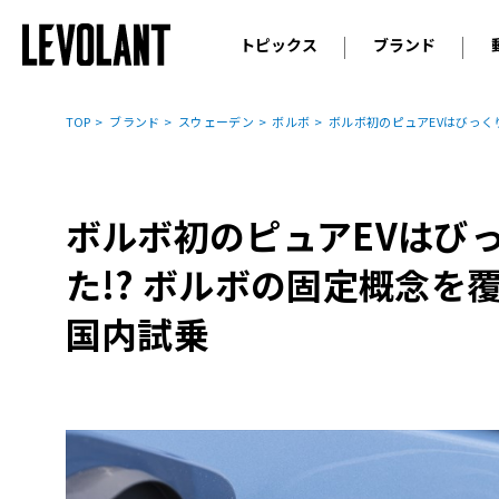
トピックス
ブランド
輸入車
アウデ
ニュース
TOP
ブランド
スウェーデン
ボルボ
ボルボ初のピュアEVはびっく
スクープ
メルセ
試乗
アルピ
コラム
ボルボ初のピュアEVはび
プジョ
アルフ
た!? ボルボの固定概念を
ランボ
国内試乗
ベント
ランド
MINI
ボルボ
ジープ