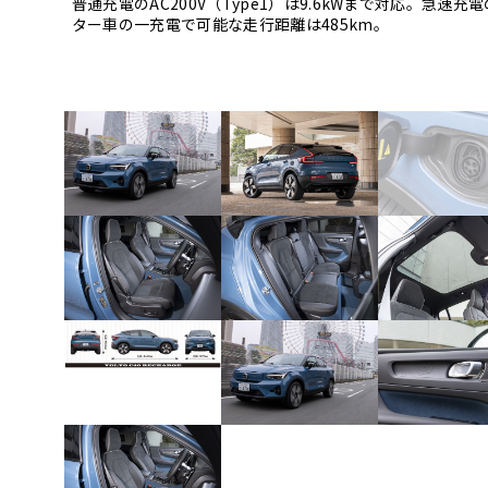
普通充電のAC200V（Type1）は9.6kWまで対応。急速充
ター車の一充電で可能な走行距離は485km。