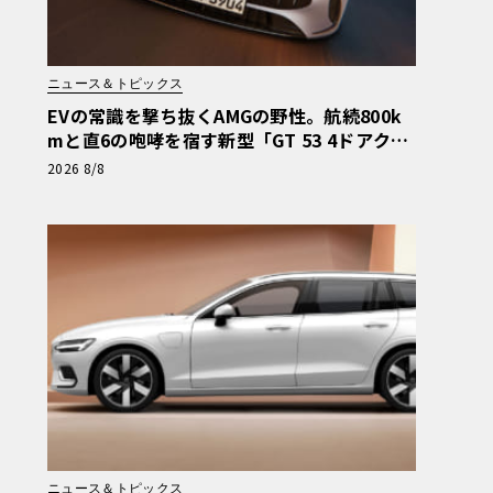
ニュース＆トピックス
EVの常識を撃ち抜くAMGの野性。航続800k
mと直6の咆哮を宿す新型「GT 53 4ドアクー
ペ」
2026 8/8
ニュース＆トピックス