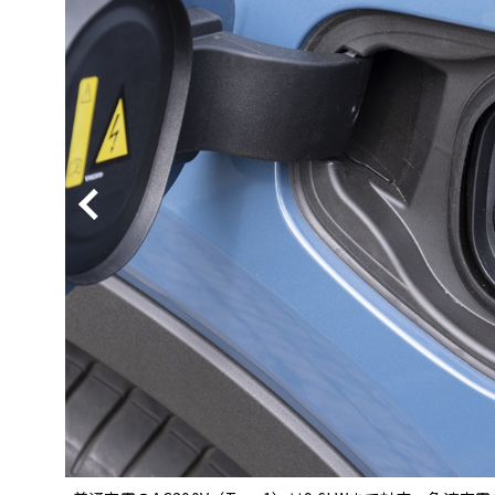
BYD
その
国産車
レクサ
ホンダ
三菱
光岡
その