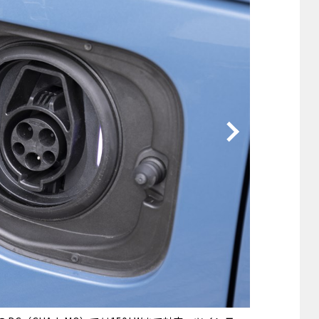
他
ス
トヨタ
日産
スバル
マツダ
ダイハツ
スズキ
他