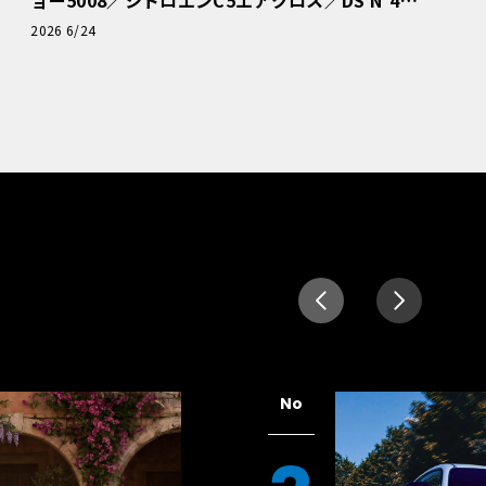
読者一気乗りレポート
2026 6/24
No