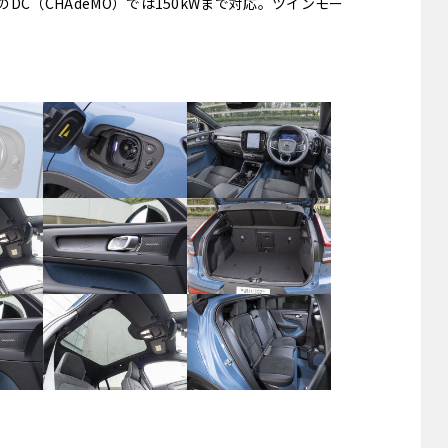
電のDC（CHAdeMO）では150kWまで対応。ツインモー