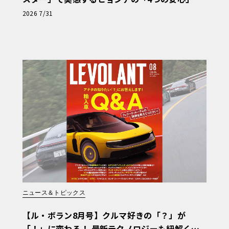
【第1回・ヒョンデ6つの疑問：Why? Hyunda
2026 7/31
i?】〈PR〉
ニュース＆トピックス
【ル・ボラン8月号】クルマ好きの「？」が
「！」に変わる！ 最新テクノロジーも紐解く