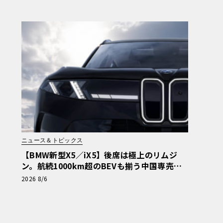
ニュース＆トピックス
【BMW新型X5／iX5】後席は極上のリムジ
ン。航続1000km超のBEVも揃う中国専売ロ
ング仕様の全貌
2026 8/6