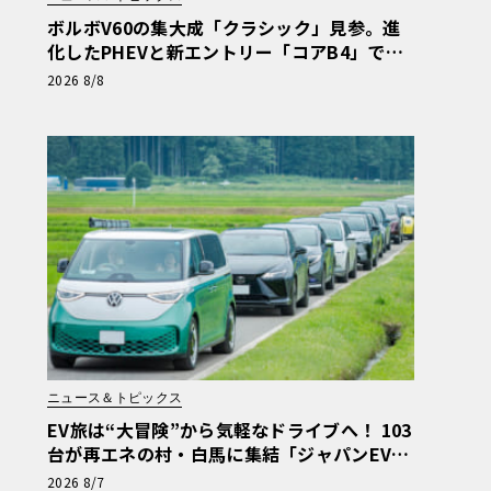
ボルボV60の集大成「クラシック」見参。進
化したPHEVと新エントリー「コアB4」で飾
る有終の美
2026 8/8
ニュース＆トピックス
EV旅は“大冒険”から気軽なドライブへ！ 103
台が再エネの村・白馬に集結「ジャパンEVラ
リー2026」体験記
2026 8/7