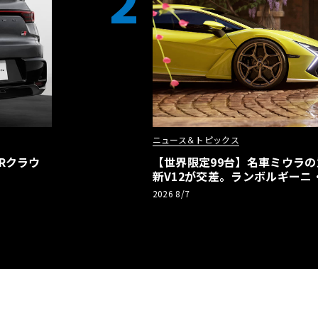
2
ニュース＆トピックス
Rクラウ
【世界限定99台】名車ミウラ
新V12が交差。ランボルギーニ
記念車が登場
2026 8/7