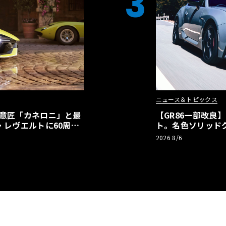
3
ニュース＆トピックス
の意匠「カネロニ」と最
【GR86一部改良
・レヴエルトに60周年
ト。名色ソリッド
極みへ
2026 8/6