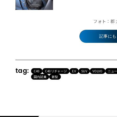
フォト：郡 
記事にも
tag:
C40
C40リチャージ
EV
SUV
VOLVO
ニュ
国内試乗
新型