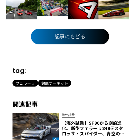
記事にもどる
tag:
フェラーリ
鈴鹿サーキット
関連記事
海外試乗
【海外試乗】SF90から劇的進
化。新型フェラーリ849テスタ
ロッサ・スパイダー、青空の下
で1050psが放つ驚きの動的クオ