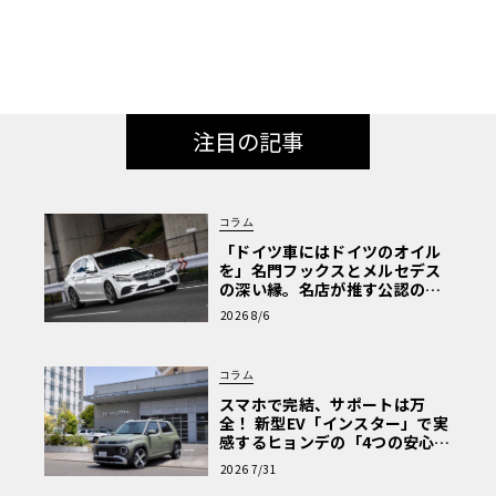
注目の記事
コラム
「ドイツ車にはドイツのオイル
を」名門フックスとメルセデス
の深い縁。名店が推す公認の安
心と、Cクラスで味わうシルキー
2026 8/6
な走り〈PR〉
コラム
スマホで完結、サポートは万
全！ 新型EV「インスター」で実
感するヒョンデの「4つの安心」
【第1回・ヒョンデ6つの疑問：
2026 7/31
Why? Hyundai?】〈PR〉