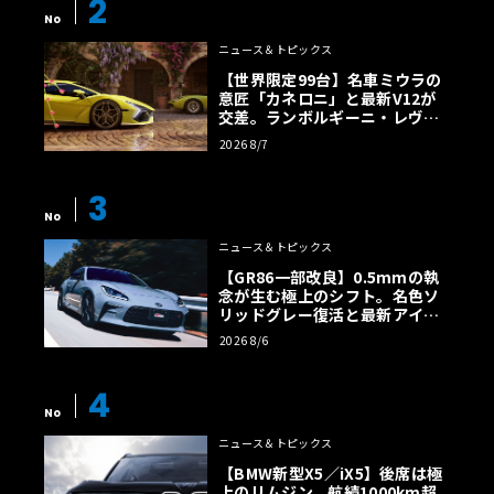
2
No
ニュース＆トピックス
【世界限定99台】名車ミウラの
意匠「カネロニ」と最新V12が
交差。ランボルギーニ・レヴエ
ルトに60周年記念車が登場
2026 8/7
3
No
ニュース＆トピックス
【GR86一部改良】0.5mmの執
念が生む極上のシフト。名色ソ
リッドグレー復活と最新アイサ
イトでFRの極みへ
2026 8/6
4
No
ニュース＆トピックス
【BMW新型X5／iX5】後席は極
上のリムジン。航続1000km超