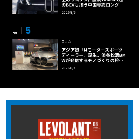
のBEVも揃う中国専売ロング仕
様の全貌
2026 8/6
5
No
コラム
アジア初「Mモータースポーツ
ディーラー」誕生。渋谷松濤BM
Wが発信するモノづくりの矜持
【木下隆之コラム】
2026 8/7