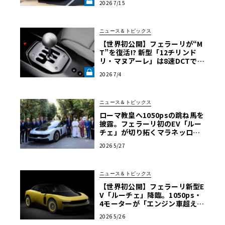
2026 7/15
リティ《LE VOLANT LAB》
ニュース＆トピックス
【世界初公開】フェラーリが“M
T”を復活!? 新型「12チリンド
リ・マヌアーレ」は8速DCTで
珠玉のシフトフィールを再現《L
2026 7/4
E VOLANT LAB》
ニュース＆トピックス
ローマ教皇へ1050psの跳ね馬を
披露。フェラーリ初のEV「ルー
チェ」が切り拓くマラネッロの
新章
2026 5/27
ニュース＆トピックス
【世界初公開】フェラーリ新型E
V「ルーチェ」降臨。1050ps・
4モーターが「エンジン車超え」
の走りを作る理由
2026 5/26