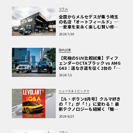
コラム
全国からメルセデスが集う埼玉
の名店「オートフィールド」─
─愛車を末永く楽しむ賢い修理
術と、プロがフックス製オイル
2026 7/30
を選ぶ理由〈PR〉
国内試乗
【究極のSUV比較試乗】ディフ
ェンダーOCTAブラック vs AMG
G63：道なき道を征く2台の「対
極的アプローチ」
2026 7/1
ニュース＆トピックス
【ル・ボラン8月号】クルマ好き
の「？」が「！」に変わる！ 最
新テクノロジーも紐解く「輸入
車Q&A」
2026 6/25
コラム