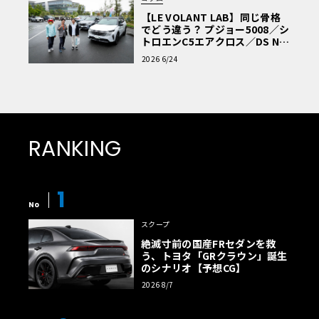
【LE VOLANT LAB】同じ骨格
でどう違う？ プジョー5008／シ
トロエンC5エアクロス／DS Nº4
読者一気乗りレポート
2026 6/24
RANKING
1
No
スクープ
絶滅寸前の国産FRセダンを救
う、トヨタ「GRクラウン」誕生
のシナリオ【予想CG】
2026 8/7