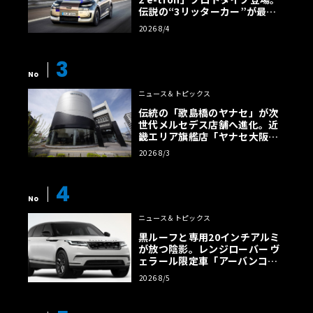
伝説の“3リッターカー”が最高
効率エントリーBEVとして復活
2026 8/4
【画像38枚】
3
No
ニュース＆トピックス
伝統の「歌島橋のヤナセ」が次
世代メルセデス店舗へ進化。近
畿エリア旗艦店「ヤナセ大阪支
店」がリニューアル
2026 8/3
4
No
ニュース＆トピックス
黒ルーフと専用20インチアルミ
が放つ陰影。レンジローバー ヴ
ェラール限定車「アーバンコン
トラスト・エディション」登場
2026 8/5