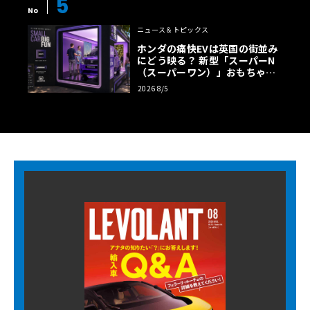
5
No
ニュース＆トピックス
ホンダの痛快EVは英国の街並み
にどう映る？ 新型「スーパーN
（スーパーワン）」おもちゃ箱
ツアーの全貌
2026 8/5