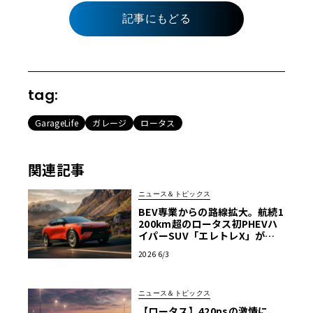
記事にもどる
tag:
GarageLife
ガレージ
ロータス
関連記事
ニュース＆トピックス
BEV専業からの路線拡大。航続1
200km超のロータス初PHEVハ
イパーSUV「エレトレX」が欧
州上陸
2026 6/3
ニュース＆トピックス
【ロータス】420psの激情に、