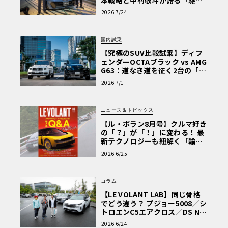
ぬける歓び」
2026 7/24
国内試乗
【究極のSUV比較試乗】ディフ
ェンダーOCTAブラック vs AMG
G63：道なき道を征く2台の「対
極的アプローチ」
2026 7/1
ニュース＆トピックス
【ル・ボラン8月号】クルマ好き
の「？」が「！」に変わる！ 最
新テクノロジーも紐解く「輸入
車Q&A」
2026 6/25
コラム
【LE VOLANT LAB】同じ骨格
でどう違う？ プジョー5008／シ
トロエンC5エアクロス／DS Nº4
読者一気乗りレポート
2026 6/24