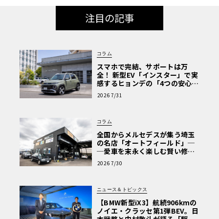
注目の記事
コラム
スマホで完結、サポートは万
全！ 新型EV「インスター」で実
感するヒョンデの「4つの安心」
【第1回・ヒョンデ6つの疑問：
2026 7/31
Why? Hyundai?】〈PR〉
コラム
全国からメルセデスが集う埼玉
の名店「オートフィールド」─
─愛車を末永く楽しむ賢い修理
術と、プロがフックス製オイル
2026 7/30
を選ぶ理由〈PR〉
ニュース＆トピックス
【BMW新型iX3】航続906kmの
ノイエ・クラッセ第1弾BEV。日
本戦略と中村敬斗が語る「駆け