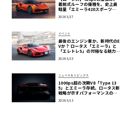
着脱式ルーフの優雅を。史上最
軽量「エミーラ420スポーツ」
誕生
2026 5/27
イベント
最後のエンジン車か、新時代のE
Vか？ ロータス「エミーラ」と
「エレトレS」の対極なる魅力を
横浜で生確認！【ル・ボラン カ
2026 5/23
ーズミート2026横浜】
ニュース＆トピックス
1000ps超の次期V8「Type 13
5」とエミーラ存続。ロータス新
戦略が示すパフォーマンスの未
来
2026 5/13