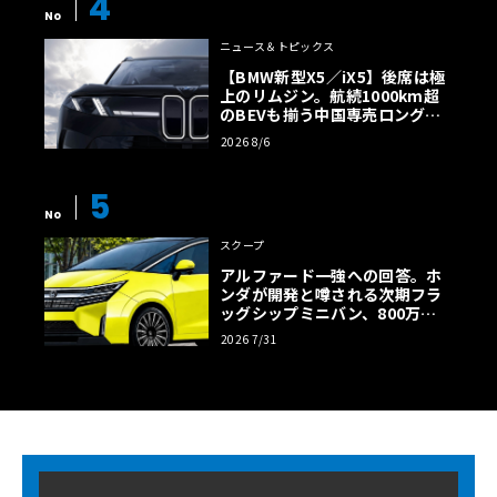
4
No
ニュース＆トピックス
【BMW新型X5／iX5】後席は極
上のリムジン。航続1000km超
のBEVも揃う中国専売ロング仕
様の全貌
2026 8/6
5
No
スクープ
アルファード一強への回答。ホ
ンダが開発と噂される次期フラ
ッグシップミニバン、800万円
超の勝算【予想CG】
2026 7/31