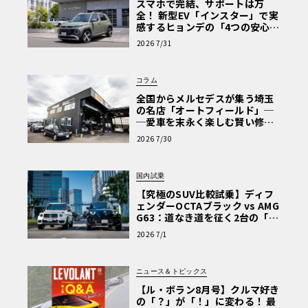
スマホで完結、サポートは万
全！ 新型EV「インスター」で実
感するヒョンデの「4つの安心」
【第1回・ヒョンデ6つの疑問：
2026 7/31
Why? Hyundai?】〈PR〉
コラム
全国からメルセデスが集う埼玉
の名店「オートフィールド」─
─愛車を末永く楽しむ賢い修理
術と、プロがフックス製オイル
2026 7/30
を選ぶ理由〈PR〉
国内試乗
【究極のSUV比較試乗】ディフ
ェンダーOCTAブラック vs AMG
G63：道なき道を征く2台の「対
極的アプローチ」
2026 7/1
ニュース＆トピックス
【ル・ボラン8月号】クルマ好き
の「？」が「！」に変わる！ 最