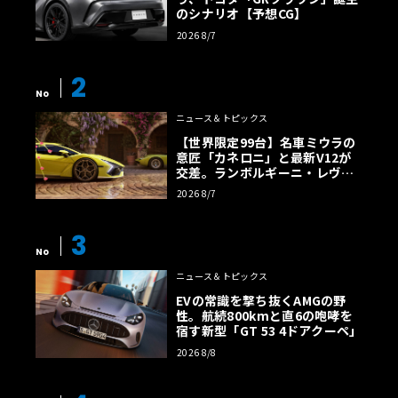
のシナリオ【予想CG】
2026 8/7
2
No
ニュース＆トピックス
【世界限定99台】名車ミウラの
意匠「カネロニ」と最新V12が
交差。ランボルギーニ・レヴエ
ルトに60周年記念車が登場
2026 8/7
3
No
ニュース＆トピックス
EVの常識を撃ち抜くAMGの野
性。航続800kmと直6の咆哮を
宿す新型「GT 53 4ドアクーペ」
2026 8/8