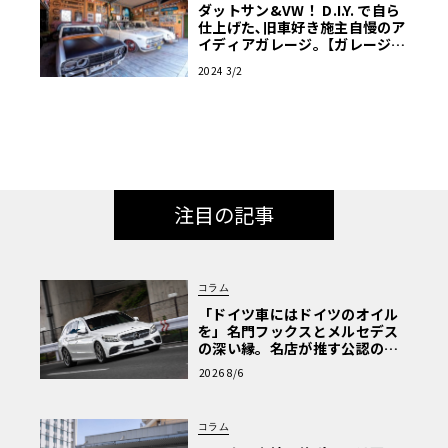
ダットサン&VW！ D.I.Y. で自ら
仕上げた､旧車好き施主自慢のア
イディアガレージ｡【ガレージラ
イフ】
2024 3/2
注目の記事
コラム
「ドイツ車にはドイツのオイル
を」名門フックスとメルセデス
の深い縁。名店が推す公認の安
心と、Cクラスで味わうシルキー
2026 8/6
な走り〈PR〉
コラム