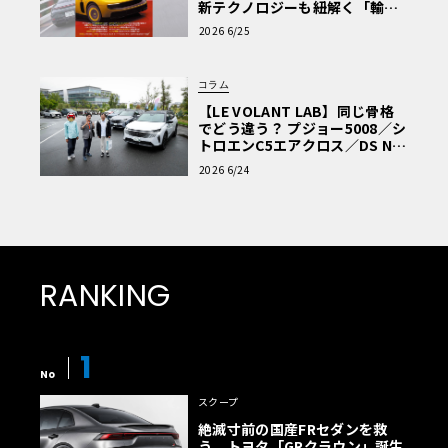
新テクノロジーも紐解く「輸入
車Q&A」
2026 6/25
コラム
【LE VOLANT LAB】同じ骨格
でどう違う？ プジョー5008／シ
トロエンC5エアクロス／DS Nº4
読者一気乗りレポート
2026 6/24
RANKING
1
No
スクープ
絶滅寸前の国産FRセダンを救
う、トヨタ「GRクラウン」誕生