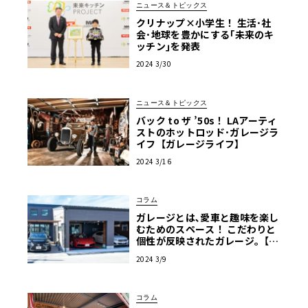
ニュース＆トピックス
クリナップ×小学生！ 生活･社
会･地球を豊かにする｢未来のキ
ッチン｣を発表
2024 3/30
ニュース＆トピックス
バック to ザ ’50s！ LAアーティ
ストのホットロッド･ガレージラ
イフ【ガレージライフ】
2024 3/16
コラム
ガレージとは､愛車と趣味を楽し
むためのスペース！ こだわりと
個性が反映されたガレージ｡【ガ
レージライフ】
2024 3/9
コラム