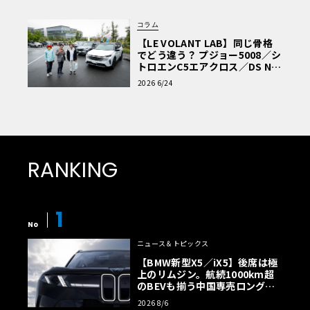
コラム
【LE VOLANT LAB】同じ骨格
でどう違う？ プジョー5008／シ
トロエンC5エアクロス／DS Nº4
読者一気乗りレポート
2026 6/24
RANKING
1
No
ニュース＆トピックス
【BMW新型X5／iX5】後席は極
上のリムジン。航続1000km超
のBEVも揃う中国専売ロング仕
様の全貌
2026 8/6