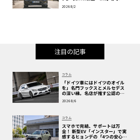
次世代の指針
2026 8/2
注目の記事
コラム
「ドイツ車にはドイツのオイル
を」名門フックスとメルセデス
の深い縁。名店が推す公認の安
心と、Cクラスで味わうシルキー
2026 8/6
な走り〈PR〉
コラム
スマホで完結、サポートは万
全！ 新型EV「インスター」で実
感するヒョンデの「4つの安心」