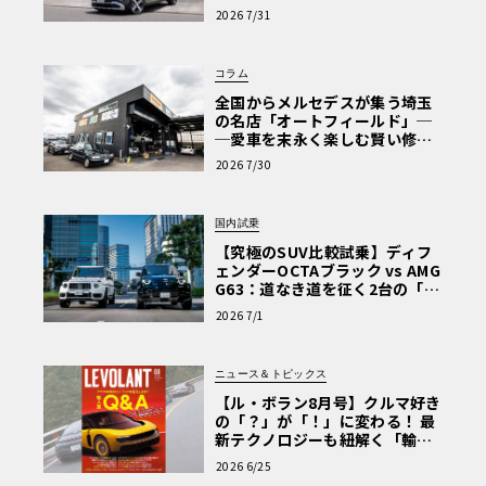
【第1回・ヒョンデ6つの疑問：
2026 7/31
Why? Hyundai?】〈PR〉
コラム
全国からメルセデスが集う埼玉
の名店「オートフィールド」─
─愛車を末永く楽しむ賢い修理
術と、プロがフックス製オイル
2026 7/30
を選ぶ理由〈PR〉
国内試乗
【究極のSUV比較試乗】ディフ
ェンダーOCTAブラック vs AMG
G63：道なき道を征く2台の「対
極的アプローチ」
2026 7/1
ニュース＆トピックス
【ル・ボラン8月号】クルマ好き
の「？」が「！」に変わる！ 最
新テクノロジーも紐解く「輸入
車Q&A」
2026 6/25