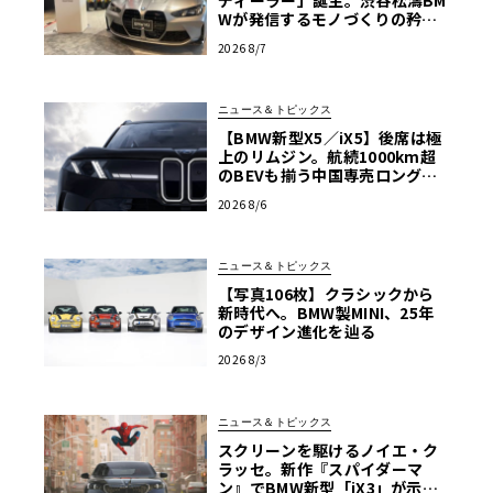
ディーラー」誕生。渋谷松濤BM
Wが発信するモノづくりの矜持
【木下隆之コラム】
2026 8/7
ニュース＆トピックス
【BMW新型X5／iX5】後席は極
上のリムジン。航続1000km超
のBEVも揃う中国専売ロング仕
様の全貌
2026 8/6
ニュース＆トピックス
【写真106枚】クラシックから
新時代へ。BMW製MINI、25年
のデザイン進化を辿る
2026 8/3
ニュース＆トピックス
スクリーンを駆けるノイエ・ク
ラッセ。新作『スパイダーマ
ン』でBMW新型「iX3」が示す