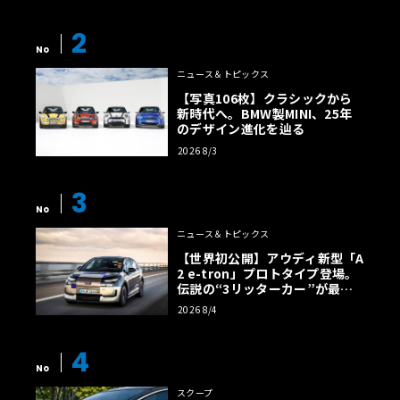
2
No
ニュース＆トピックス
【写真106枚】クラシックから
新時代へ。BMW製MINI、25年
のデザイン進化を辿る
2026 8/3
3
No
ニュース＆トピックス
【世界初公開】アウディ新型「A
2 e-tron」プロトタイプ登場。
伝説の“3リッターカー”が最高
効率エントリーBEVとして復活
2026 8/4
【画像38枚】
4
No
スクープ