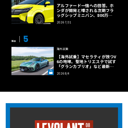
アルファード一強への回答。ホ
ンダが開発と噂される次期フラ
ッグシップミニバン、800万円
超の勝算【予想CG】
2026 7/31
5
No
海外試乗
【海外試乗】マセラティが放つV
6の咆哮。聖地トリエステで試す
「グランカブリオ」など最新ト
ロフェオ3台の官能評価《LE VO
2026 8/4
LANT LAB》