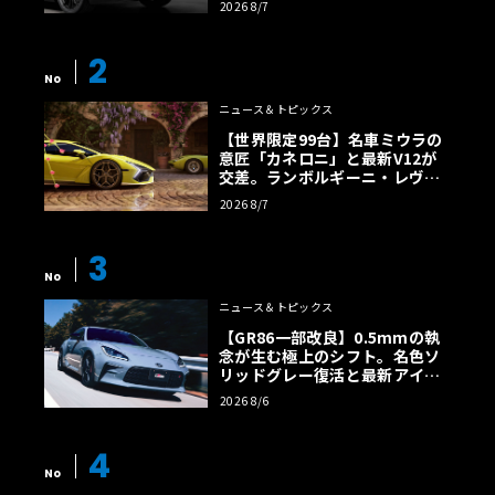
2026 8/7
2
No
ニュース＆トピックス
【世界限定99台】名車ミウラの
意匠「カネロニ」と最新V12が
交差。ランボルギーニ・レヴエ
ルトに60周年記念車が登場
2026 8/7
3
No
ニュース＆トピックス
【GR86一部改良】0.5mmの執
念が生む極上のシフト。名色ソ
リッドグレー復活と最新アイサ
イトでFRの極みへ
2026 8/6
4
No