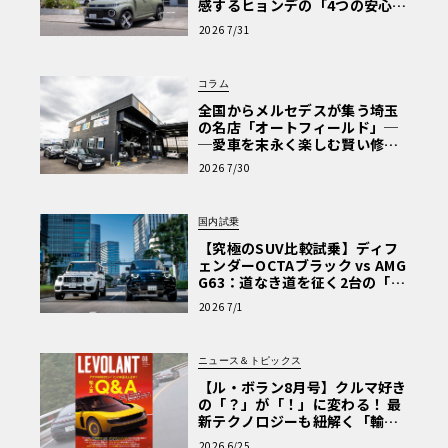
感するヒョンデの「4つの安心」
【第1回・ヒョンデ6つの疑問：
2026 7/31
Why? Hyundai?】〈PR〉
コラム
全国からメルセデスが集う埼玉
の名店「オートフィールド」─
─愛車を末永く楽しむ賢い修理
術と、プロがフックス製オイル
2026 7/30
を選ぶ理由〈PR〉
国内試乗
【究極のSUV比較試乗】ディフ
ェンダーOCTAブラック vs AMG
G63：道なき道を征く2台の「対
極的アプローチ」
2026 7/1
ニュース＆トピックス
【ル・ボラン8月号】クルマ好き
の「？」が「！」に変わる！ 最
新テクノロジーも紐解く「輸入
車Q&A」
2026 6/25