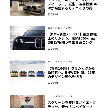
ディーラー」誕生。渋谷松濤BM
Wが発信するモノづくりの矜持
【木下隆之コラム】
2026 8/7
ニュース＆トピックス
【BMW新型X5／iX5】後席は極
上のリムジン。航続1000km超
のBEVも揃う中国専売ロング仕
様の全貌
2026 8/6
ニュース＆トピックス
【写真106枚】クラシックから
新時代へ。BMW製MINI、25年
のデザイン進化を辿る
2026 8/3
ニュース＆トピックス
スクリーンを駆けるノイエ・ク
ラッセ。新作『スパイダーマ