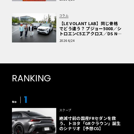
コラム
【LE VOLANT LAB】同じ骨格
でどう違う？ プジョー5008／シ
トロエンC5エアクロス／DS Nº4
読者一気乗りレポート
2026 6/24
RANKING
1
No
スクープ
絶滅寸前の国産FRセダンを救
う、トヨタ「GRクラウン」誕生
のシナリオ【予想CG】