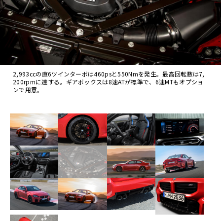
2,993ccの直6ツインターボは460psと550Nmを発生。最高回転数は7,
200rpmに達する。ギアボックスは8速ATが標準で、6速MTもオプショ
ンで用意。