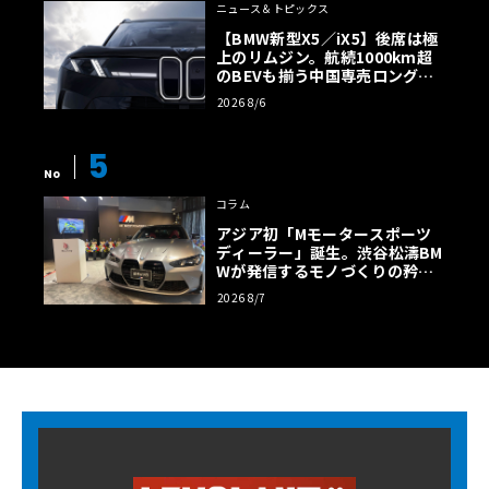
ニュース＆トピックス
【BMW新型X5／iX5】後席は極
上のリムジン。航続1000km超
のBEVも揃う中国専売ロング仕
様の全貌
2026 8/6
5
No
コラム
アジア初「Mモータースポーツ
ディーラー」誕生。渋谷松濤BM
Wが発信するモノづくりの矜持
【木下隆之コラム】
2026 8/7