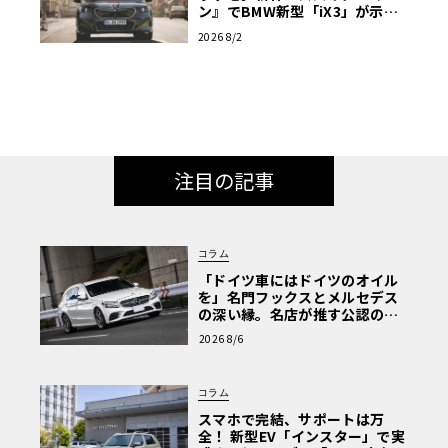
ン』でBMW新型「iX3」が示す
次世代の指針
2026 8/2
注目の記事
コラム
「ドイツ車にはドイツのオイル
を」名門フックスとメルセデス
の深い縁。名店が推す公認の安
心と、Cクラスで味わうシルキー
2026 8/6
な走り〈PR〉
コラム
スマホで完結、サポートは万
全！ 新型EV「インスター」で実