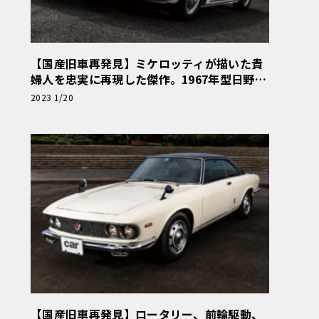
【国産旧車再発見】ミケロッティが描いた貴
婦人を忠実に再現した傑作。1967年型日野コ
ンテッサ1300クーペ
2023 1/20
【国産旧車再発見】ロータリー、前輪駆動、