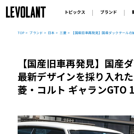
トピックス
ブランド
輸入車
アウデ
ニュース
TOP
ブランド
日本
三菱
【国産旧車再発見】国産ダックテールの始ま
スクープ
メルセ
試乗
アルピ
コラム
【国産旧車再発見】国産ダ
プジョ
アルフ
最新デザインを採り入れた
ランボ
菱・コルト ギャランGTO 1
ベント
ランド
MINI
ボルボ
ジープ