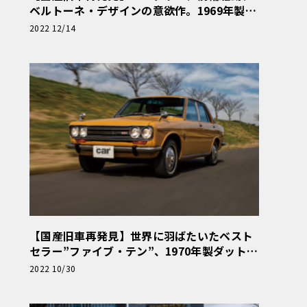
ベルトーネ・デザインの意欲作。1969年製マ
ツダ・ルーチェ・ロータリークーペ
2022 12/14
【国産旧車再発見】世界に羽ばたいたベスト
セラー”ファイブ・テン”、1970年製ダットサ
ン・ブルーバード1800SSS
2022 10/30