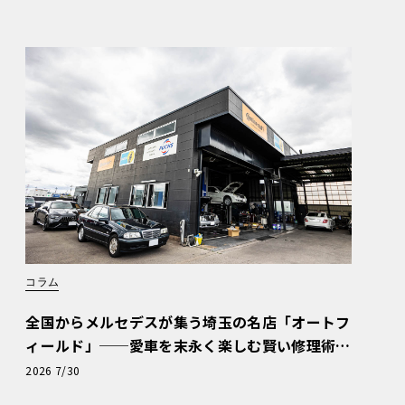
コラム
全国からメルセデスが集う埼玉の名店「オートフ
ィールド」──愛車を末永く楽しむ賢い修理術
と、プロがフックス製オイルを選ぶ理由〈PR〉
2026 7/30