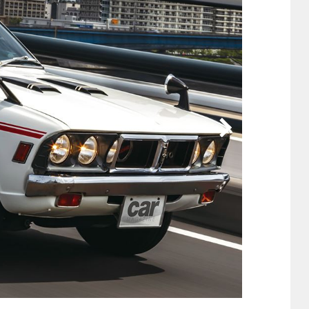
他
ス
トヨタ
日産
スバル
マツダ
ダイハツ
スズキ
他