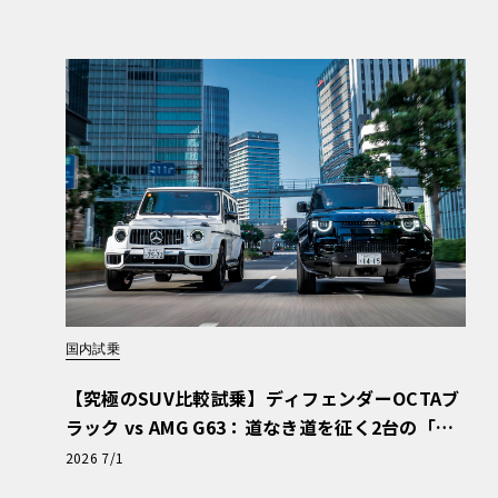
国内試乗
【究極のSUV比較試乗】ディフェンダーOCTAブ
ラック vs AMG G63：道なき道を征く2台の「対
極的アプローチ」
2026 7/1