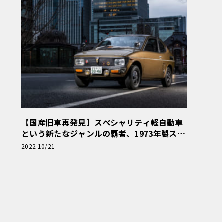
【国産旧車再発見】スペシャリティ軽自動車
という新たなジャンルの覇者、1973年製スズ
キ・フロンテクーペGX
2022 10/21