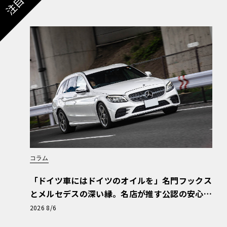
コラム
「ドイツ車にはドイツのオイルを」名門フックス
とメルセデスの深い縁。名店が推す公認の安心
と、Cクラスで味わうシルキーな走り〈PR〉
2026 8/6