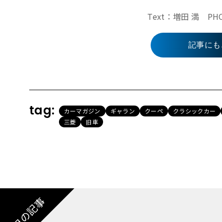
Text：増田 満 
記事にも
tag:
カーマガジン
ギャラン
クーペ
クラシックカー
三菱
旧車
注目の記事