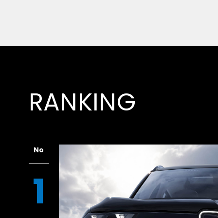
RANKING
No
1