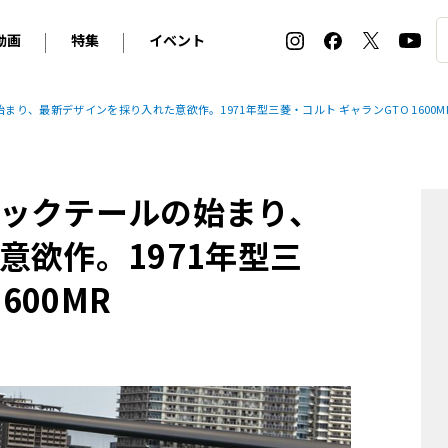
動画
特集
イベント
ィ
BMW
アルピナ
オリジナル動画
2026 サマータイヤ＆ホイール バイヤーズガイド
ル・ボラン カーズ・ミート2026横浜
り、最新デザインを採り入れた意欲作。1971年型三菱・コルト ギャランGTO 1600M
2025-2026 冬 スタッドレス＆ウインタータイヤ バイヤ
SNOW EXPERIENCE in TOGAKUSHI SKI FIE
デス・ベンツ
ポルシェ
フォルクスワーゲン
ホイールカタログ2025-2026冬
EV:LIFE FUTAKO TAMAGAWA 2026
ーヌ
シトロエン
DSオートモビル
ホイールカタログ
EV:LIFE KOBE 2025
ックテールの始まり、
ー
ルノー
アバルト
タイヤ特集
ル・ボラン カーズ・ミート2025横浜
ァ・ロメオ
フェラーリ
フィアット
意欲作。1971年型三
ルギーニ
マセラティ
アストン・マーティン
600MR
レー
ケータハム
ジャガー
ローバー
ロータス
マクラーレン
モーガン
ロールス・ロイス
キャデラック
シボレー
テスラ
ヒョンデ