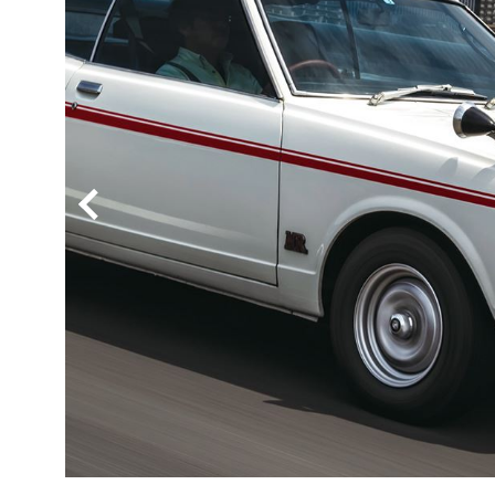
BYD
その
国産車
レクサ
ホンダ
三菱
光岡
その