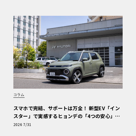
コラム
スマホで完結、サポートは万全！ 新型EV「イン
スター」で実感するヒョンデの「4つの安心」
【第1回・ヒョンデ6つの疑問：Why? Hyunda
2026 7/31
i?】〈PR〉