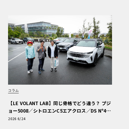
コラム
【LE VOLANT LAB】同じ骨格でどう違う？ プジ
ョー5008／シトロエンC5エアクロス／DS Nº4
読者一気乗りレポート
2026 6/24