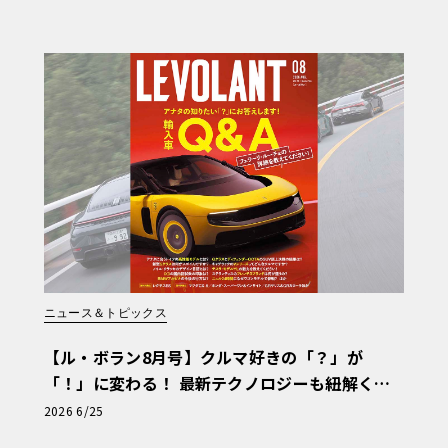
ニュース＆トピックス
【ル・ボラン8月号】クルマ好きの「？」が
「！」に変わる！ 最新テクノロジーも紐解く
「輸入車Q&A」
2026 6/25