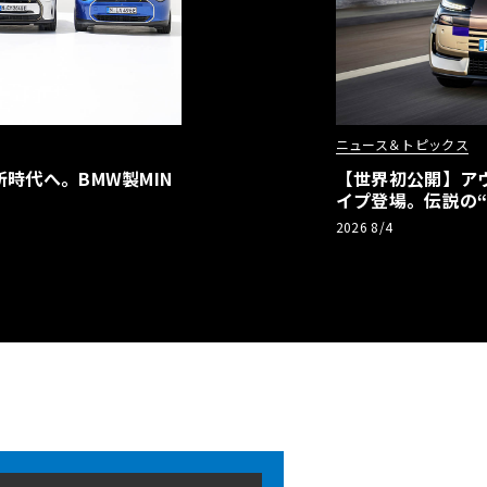
ニュース＆トピックス
時代へ。BMW製MIN
【世界初公開】アウデ
イプ登場。伝説の
リーBEVとして復
2026 8/4