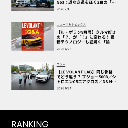
G63：道なき道を征く2台の「対
極的アプローチ」
2026 7/1
ニュース＆トピックス
【ル・ボラン8月号】クルマ好き
の「？」が「！」に変わる！ 最
新テクノロジーも紐解く「輸入
車Q&A」
2026 6/25
コラム
【LE VOLANT LAB】同じ骨格
でどう違う？ プジョー5008／シ
トロエンC5エアクロス／DS Nº4
読者一気乗りレポート
2026 6/24
RANKING