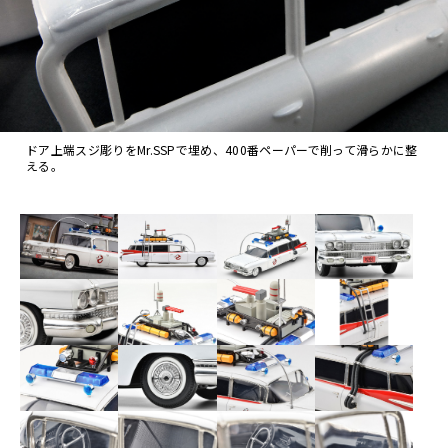
ドア上端スジ彫りをMr.SSPで埋め、400番ペーパーで削って滑らかに整
える。