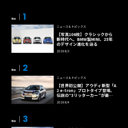
1
No
ニュース＆トピックス
【写真106枚】クラシックから
新時代へ。BMW製MINI、25年
のデザイン進化を辿る
2026 8/3
2
No
ニュース＆トピックス
【世界初公開】アウディ新型「A
2 e-tron」プロトタイプ登場。
伝説の“3リッターカー”が最高
効率エントリーBEVとして復活
2026 8/4
【画像38枚】
3
No