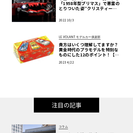
「1958年型プリマス」で悪霊の
とりついた姿”クリスティー
ン”を再現【モデルカーズ】
2022 10/3
LE VOLANT モデルカー俱楽部
貴方はいくつ理解してますか？
黄金時代のプラモデルを特別な
ものにした12のポイント！【ア
メリカンカープラモ・クロニク
2023 4/22
ル】第2回
注目の記事
コラム