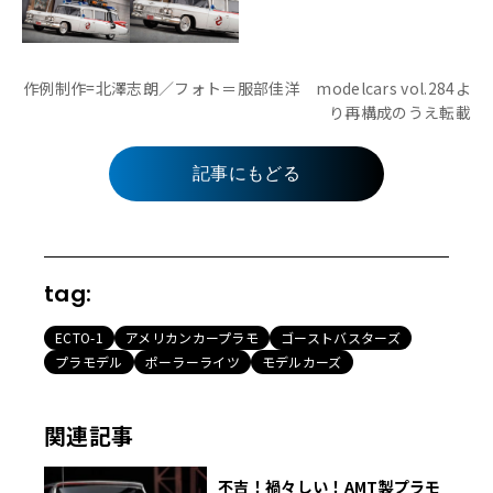
作例制作=北澤志朗／フォト＝服部佳洋 modelcars vol.284よ
り再構成のうえ転載
記事にもどる
tag:
ECTO-1
アメリカンカープラモ
ゴーストバスターズ
プラモデル
ポーラーライツ
モデルカーズ
関連記事
不吉！禍々しい！AMT製プラモ