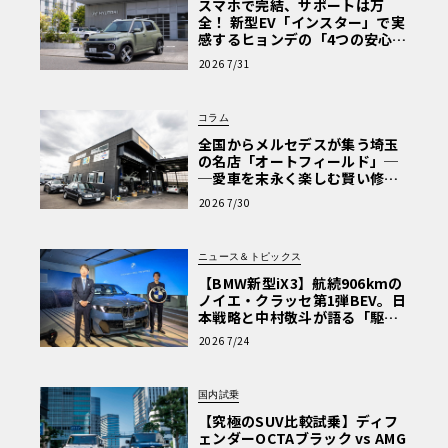
スマホで完結、サポートは万
全！ 新型EV「インスター」で実
感するヒョンデの「4つの安心」
【第1回・ヒョンデ6つの疑問：
2026 7/31
Why? Hyundai?】〈PR〉
コラム
全国からメルセデスが集う埼玉
の名店「オートフィールド」─
─愛車を末永く楽しむ賢い修理
術と、プロがフックス製オイル
2026 7/30
を選ぶ理由〈PR〉
ニュース＆トピックス
【BMW新型iX3】航続906kmの
ノイエ・クラッセ第1弾BEV。日
本戦略と中村敬斗が語る「駆け
ぬける歓び」
2026 7/24
国内試乗
【究極のSUV比較試乗】ディフ
ェンダーOCTAブラック vs AMG