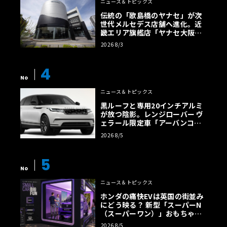
ニュース＆トピックス
伝統の「歌島橋のヤナセ」が次
世代メルセデス店舗へ進化。近
畿エリア旗艦店「ヤナセ大阪支
店」がリニューアル
2026 8/3
4
No
ニュース＆トピックス
黒ルーフと専用20インチアルミ
が放つ陰影。レンジローバー ヴ
ェラール限定車「アーバンコン
トラスト・エディション」登場
2026 8/5
5
No
ニュース＆トピックス
ホンダの痛快EVは英国の街並み
にどう映る？ 新型「スーパーN
（スーパーワン）」おもちゃ箱
ツアーの全貌
2026 8/5