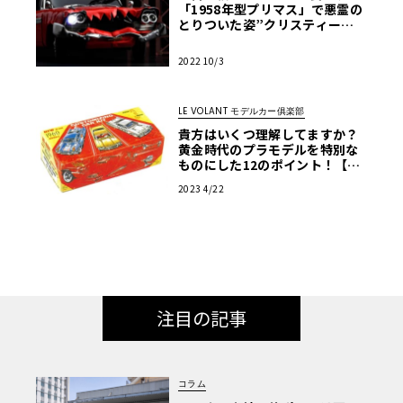
「1958年型プリマス」で悪霊の
とりついた姿”クリスティー
ン”を再現【モデルカーズ】
2022 10/3
LE VOLANT モデルカー俱楽部
貴方はいくつ理解してますか？
黄金時代のプラモデルを特別な
ものにした12のポイント！【ア
メリカンカープラモ・クロニク
2023 4/22
ル】第2回
注目の記事
コラム