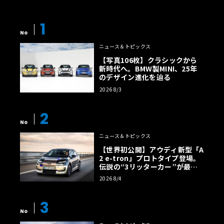
1
No
ニュース＆トピックス
【写真106枚】クラシックから
新時代へ。BMW製MINI、25年
のデザイン進化を辿る
2026 8/3
2
No
ニュース＆トピックス
【世界初公開】アウディ新型「A
2 e-tron」プロトタイプ登場。
伝説の“3リッターカー”が最高
効率エントリーBEVとして復活
2026 8/4
【画像38枚】
3
No