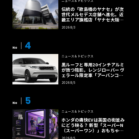
ニュース＆トピックス
伝統の「歌島橋のヤナセ」が次
世代メルセデス店舗へ進化。近
畿エリア旗艦店「ヤナセ大阪支
店」がリニューアル
2026 8/3
4
No
ニュース＆トピックス
黒ルーフと専用20インチアルミ
が放つ陰影。レンジローバー ヴ
ェラール限定車「アーバンコン
トラスト・エディション」登場
2026 8/5
5
No
ニュース＆トピックス
ホンダの痛快EVは英国の街並み
にどう映る？ 新型「スーパーN
（スーパーワン）」おもちゃ箱
ツアーの全貌
2026 8/5