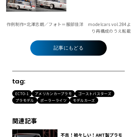
作例制作=北澤志朗／フォト＝服部佳洋 modelcars vol.284よ
り再構成のうえ転載
記事にもどる
tag:
ECTO-1
アメリカンカープラモ
ゴーストバスターズ
プラモデル
ポーラーライツ
モデルカーズ
関連記事
不吉！禍々しい！AMT製プラモ