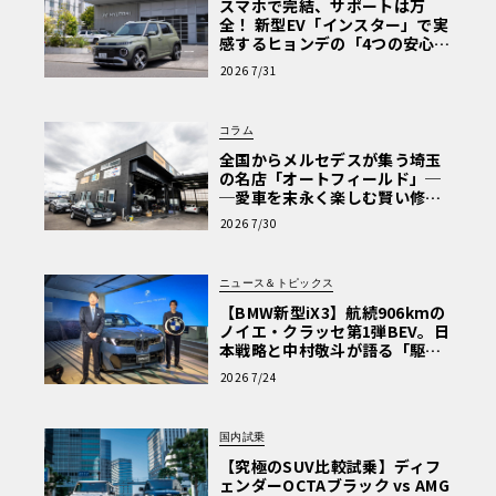
スマホで完結、サポートは万
全！ 新型EV「インスター」で実
感するヒョンデの「4つの安心」
【第1回・ヒョンデ6つの疑問：
2026 7/31
Why? Hyundai?】〈PR〉
コラム
全国からメルセデスが集う埼玉
の名店「オートフィールド」─
─愛車を末永く楽しむ賢い修理
術と、プロがフックス製オイル
2026 7/30
を選ぶ理由〈PR〉
ニュース＆トピックス
【BMW新型iX3】航続906kmの
ノイエ・クラッセ第1弾BEV。日
本戦略と中村敬斗が語る「駆け
ぬける歓び」
2026 7/24
国内試乗
【究極のSUV比較試乗】ディフ
ェンダーOCTAブラック vs AMG