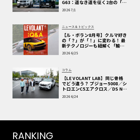
G63：道なき道を征く2台の「対
極的アプローチ」
2026 7/1
ニュース＆トピックス
【ル・ボラン8月号】クルマ好き
の「？」が「！」に変わる！ 最
新テクノロジーも紐解く「輸入
車Q&A」
2026 6/25
コラム
【LE VOLANT LAB】同じ骨格
でどう違う？ プジョー5008／シ
トロエンC5エアクロス／DS Nº4
読者一気乗りレポート
2026 6/24
RANKING