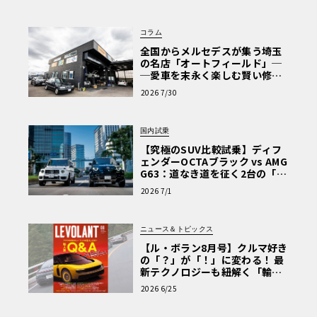
Why? Hyundai?】〈PR〉
コラム
全国からメルセデスが集う埼玉
の名店「オートフィールド」─
─愛車を末永く楽しむ賢い修理
術と、プロがフックス製オイル
2026 7/30
を選ぶ理由〈PR〉
国内試乗
【究極のSUV比較試乗】ディフ
ェンダーOCTAブラック vs AMG
G63：道なき道を征く2台の「対
極的アプローチ」
2026 7/1
ニュース＆トピックス
【ル・ボラン8月号】クルマ好き
の「？」が「！」に変わる！ 最
新テクノロジーも紐解く「輸入
車Q&A」
2026 6/25