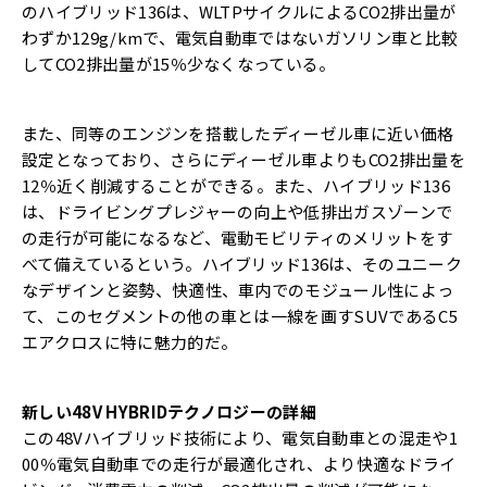
のハイブリッド136は、WLTPサイクルによるCO2排出量が
わずか129g/kmで、電気自動車ではないガソリン車と比較
してCO2排出量が15％少なくなっている。
また、同等のエンジンを搭載したディーゼル車に近い価格
設定となっており、さらにディーゼル車よりもCO2排出量を
12％近く削減することができる。また、ハイブリッド136
は、ドライビングプレジャーの向上や低排出ガスゾーンで
の走行が可能になるなど、電動モビリティのメリットをす
べて備えているという。ハイブリッド136は、そのユニーク
なデザインと姿勢、快適性、車内でのモジュール性によっ
て、このセグメントの他の車とは一線を画すSUVであるC5
エアクロスに特に魅力的だ。
新しい48V HYBRIDテクノロジーの詳細
この48Vハイブリッド技術により、電気自動車との混走や1
00％電気自動車での走行が最適化され、より快適なドライ