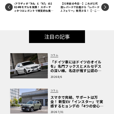
アウディが「A6」と「A7」の2
【31年前の今日…】これが三代
024年モデルを発表！ スポーテ
目レパード!?日産から「レパード
ィかつエレガントで視覚的な美し
J.フェリー」発売さる！【…こん
さを演出した一台に
なことがあった】
注目の記事
コラム
「ドイツ車にはドイツのオイル
を」名門フックスとメルセデス
の深い縁。名店が推す公認の安
心と、Cクラスで味わうシルキー
2026 8/6
な走り〈PR〉
コラム
スマホで完結、サポートは万
全！ 新型EV「インスター」で実
感するヒョンデの「4つの安心」
【第1回・ヒョンデ6つの疑問：
2026 7/31