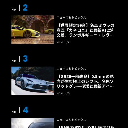
2
No
ニュース＆トピックス
【世界限定99台】名車ミウラの
意匠「カネロニ」と最新V12が
交差。ランボルギーニ・レヴエ
ルトに60周年記念車が登場
2026 8/7
3
No
ニュース＆トピックス
【GR86一部改良】0.5mmの執
念が生む極上のシフト。名色ソ
リッドグレー復活と最新アイサ
イトでFRの極みへ
2026 8/6
4
No
ニュース＆トピックス
【BMW新型X5／iX5】後席は極