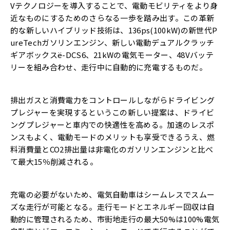
Vテクノロジーを導入することで、電動モビリティをより身
近なものにするためのさらなる一歩を踏み出す。この革新
的な新しいハイブリッド技術は、136ps(100kW)の新世代P
ureTechガソリンエンジン、新しい電動デュアルクラッチ
ギアボックスë-DCS6、21kWの電気モーター、48Vバッテ
リーを組み合わせ、走行中に自動的に充電するものだ。
排出ガスと消費電力をコントロールしながらドライビング
プレジャーを実現するというこの新しい提案は、ドライビ
ングプレジャーと車内での快適性を高める。加速のレスポ
ンスもよく、電動モードのメリットも享受できるうえ、燃
料消費量とCO2排出量は非電化のガソリンエンジンと比べ
て最大15％削減される。
充電の必要がないため、電気自動車はシームレスでスムー
ズな走行が可能となる。走行モードとエネルギー回収は自
動的に管理されるため、市街地走行の最大50%は100%電気