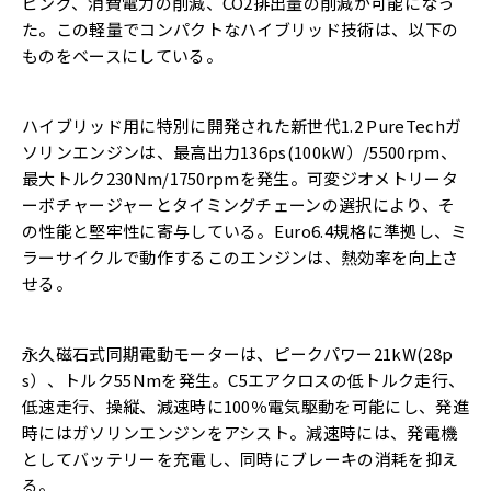
ビング、消費電力の削減、CO2排出量の削減が可能になっ
た。この軽量でコンパクトなハイブリッド技術は、以下の
ものをベースにしている。
ハイブリッド用に特別に開発された新世代1.2 PureTechガ
ソリンエンジンは、最高出力136ps(100kW）/5500rpm、
最大トルク230Nm/1750rpmを発生。可変ジオメトリータ
ーボチャージャーとタイミングチェーンの選択により、そ
の性能と堅牢性に寄与している。Euro6.4規格に準拠し、ミ
ラーサイクルで動作するこのエンジンは、熱効率を向上さ
せる。
永久磁石式同期電動モーターは、ピークパワー21kW(28p
s）、トルク55Nmを発生。C5エアクロスの低トルク走行、
低速走行、操縦、減速時に100％電気駆動を可能にし、発進
時にはガソリンエンジンをアシスト。減速時には、発電機
としてバッテリーを充電し、同時にブレーキの消耗を抑え
る。