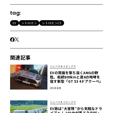
tag:
EV
シトロエン
シトロエンC5
関連記事
ニュース＆トピックス
EVの常識を撃ち抜くAMGの野
性。航続800kmと直6の咆哮を
宿す新型「GT 53 4ドアクーペ」
2026 8/8
ニュース＆トピックス
EV旅は“大冒険”から気軽なドラ
イブへ！ 103台が再エネの村・