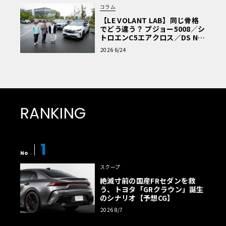
コラム
【LE VOLANT LAB】同じ骨格
でどう違う？ プジョー5008／シ
トロエンC5エアクロス／DS Nº4
読者一気乗りレポート
2026 6/24
RANKING
1
No
スクープ
絶滅寸前の国産FRセダンを救
う、トヨタ「GRクラウン」誕生
のシナリオ【予想CG】
2026 8/7