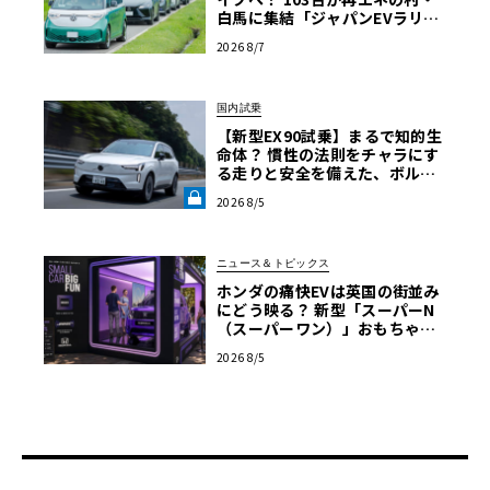
白馬に集結「ジャパンEVラリー
2026」体験記
2026 8/7
国内試乗
【新型EX90試乗】まるで知的生
命体？ 慣性の法則をチャラにす
る走りと安全を備えた、ボルボ
新旗艦EVの結論《LE VOLANT L
2026 8/5
AB》
ニュース＆トピックス
ホンダの痛快EVは英国の街並み
にどう映る？ 新型「スーパーN
（スーパーワン）」おもちゃ箱
ツアーの全貌
2026 8/5