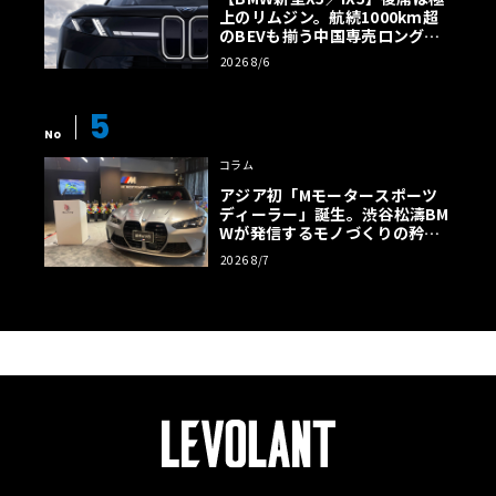
上のリムジン。航続1000km超
のBEVも揃う中国専売ロング仕
様の全貌
2026 8/6
5
No
コラム
アジア初「Mモータースポーツ
ディーラー」誕生。渋谷松濤BM
Wが発信するモノづくりの矜持
【木下隆之コラム】
2026 8/7