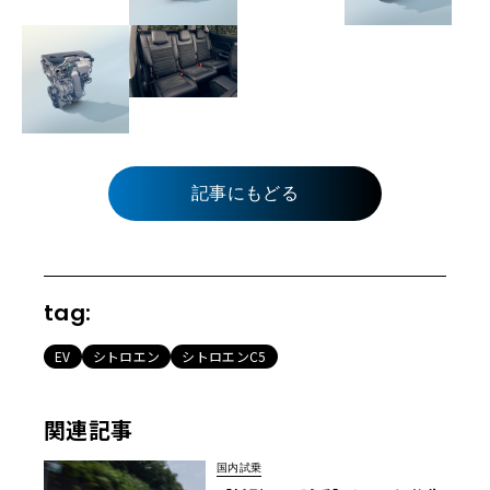
記事にもどる
tag:
EV
シトロエン
シトロエンC5
関連記事
国内試乗