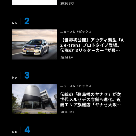
2026 8/3
2
No
ニュース＆トピックス
【世界初公開】アウディ新型「A
2 e-tron」プロトタイプ登場。
伝説の“3リッターカー”が最高
効率エントリーBEVとして復活
2026 8/4
【画像38枚】
3
No
ニュース＆トピックス
伝統の「歌島橋のヤナセ」が次
世代メルセデス店舗へ進化。近
畿エリア旗艦店「ヤナセ大阪支
店」がリニューアル
2026 8/3
4
No