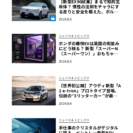
【新型EX90試乗】まるで知的生
命体？ 慣性の法則をチャラにす
る走りと安全を備えた、ボルボ
新旗艦EVの結論《LE VOLANT L
2026 8/5
AB》
ニュース＆トピックス
ホンダの痛快EVは英国の街並み
にどう映る？ 新型「スーパーN
（スーパーワン）」おもちゃ箱
ツアーの全貌
2026 8/5
ニュース＆トピックス
【世界初公開】アウディ新型「A
2 e-tron」プロトタイプ登場。
伝説の“3リッターカー”が最高
効率エントリーBEVとして復活
2026 8/4
【画像38枚】
ニュース＆トピックス
手仕事のクリスタルがデジタル
に宿る。ベントレー新型BEV