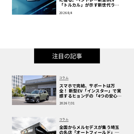
「トルカル」が示す新世代ラグ
ジュアリー
2026 8/4
注目の記事
コラム
スマホで完結、サポートは万
全！ 新型EV「インスター」で実
感するヒョンデの「4つの安心」
【第1回・ヒョンデ6つの疑問：
2026 7/31
Why? Hyundai?】〈PR〉
コラム
全国からメルセデスが集う埼玉
の名店「オートフィールド」─