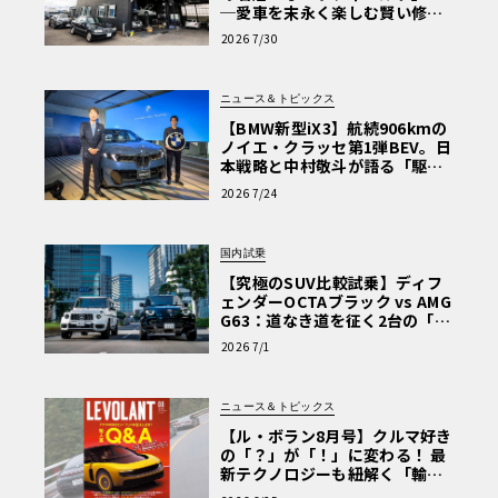
─愛車を末永く楽しむ賢い修理
術と、プロがフックス製オイル
2026 7/30
を選ぶ理由〈PR〉
ニュース＆トピックス
【BMW新型iX3】航続906kmの
ノイエ・クラッセ第1弾BEV。日
本戦略と中村敬斗が語る「駆け
ぬける歓び」
2026 7/24
国内試乗
【究極のSUV比較試乗】ディフ
ェンダーOCTAブラック vs AMG
G63：道なき道を征く2台の「対
極的アプローチ」
2026 7/1
ニュース＆トピックス
【ル・ボラン8月号】クルマ好き
の「？」が「！」に変わる！ 最
新テクノロジーも紐解く「輸入
車Q&A」