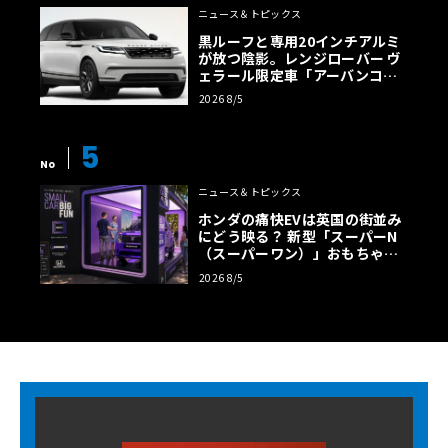
ニュース＆トピックス
黒ルーフと専用20インチアルミ
が放つ陰影。レンジローバー ヴ
ェラール限定車「アーバンコン
トラスト・エディション」登場
2026 8/5
5
No
ニュース＆トピックス
ホンダの痛快EVは英国の街並み
にどう映る？ 新型「スーパーN
（スーパーワン）」おもちゃ箱
ツアーの全貌
2026 8/5