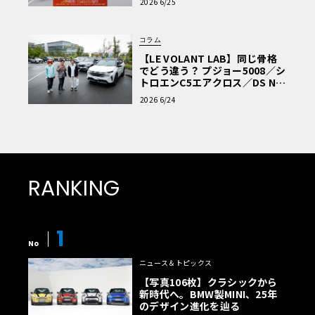
2026 6/25
コラム
【LE VOLANT LAB】同じ骨格
でどう違う？ プジョー5008／シ
トロエンC5エアクロス／DS Nº4
読者一気乗りレポート
2026 6/24
RANKING
1
No
ニュース＆トピックス
【写真106枚】クラシックから
新時代へ。BMW製MINI、25年
のデザイン進化を辿る