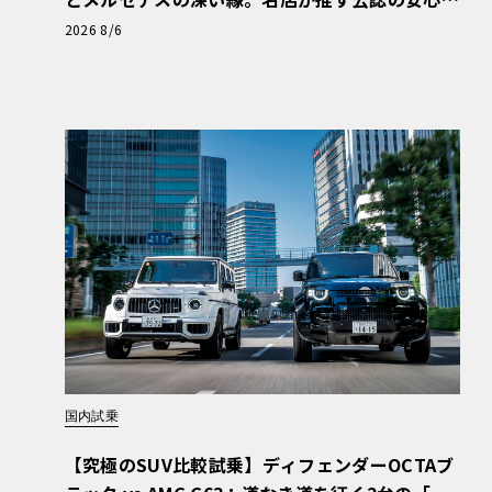
と、Cクラスで味わうシルキーな走り〈PR〉
2026 8/6
国内試乗
【究極のSUV比較試乗】ディフェンダーOCTAブ