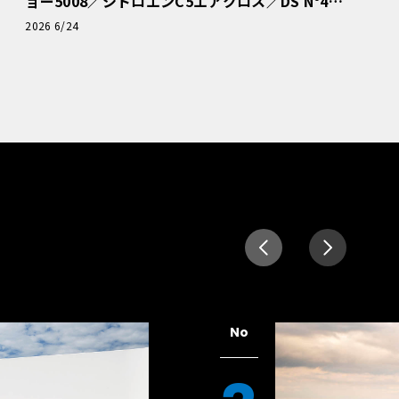
ョー5008／シトロエンC5エアクロス／DS Nº4
読者一気乗りレポート
2026 6/24
No