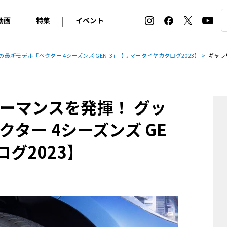
動画
特集
イベント
ィ
BMW
アルピナ
オリジナル動画
2026 サマータイヤ＆ホイール バイヤーズガイド
ル・ボラン カーズ・ミート2026横浜
新モデル「ベクター 4シーズンズ GEN-3」【サマータイヤカタログ2023】
ギャラ
2025-2026 冬 スタッドレス＆ウインタータイヤ バイヤ
SNOW EXPERIENCE in TOGAKUSHI SKI FIE
デス・ベンツ
ポルシェ
フォルクスワーゲン
ホイールカタログ2025-2026冬
EV:LIFE FUTAKO TAMAGAWA 2026
ーヌ
シトロエン
DSオートモビル
ホイールカタログ
EV:LIFE KOBE 2025
ーマンスを発揮！ グッ
ー
ルノー
アバルト
タイヤ特集
ル・ボラン カーズ・ミート2025横浜
ァ・ロメオ
フェラーリ
フィアット
ター 4シーズンズ GE
ルギーニ
マセラティ
アストン・マーティン
グ2023】
レー
ケータハム
ジャガー
ローバー
ロータス
マクラーレン
モーガン
ロールス・ロイス
キャデラック
シボレー
テスラ
ヒョンデ