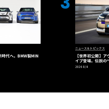
3
ニュース＆トピックス
時代へ。BMW製MIN
【世界初公開】アウデ
イプ登場。伝説の
リーBEVとして復
2026 8/4