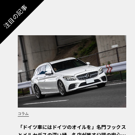
注目の記事
コラム
「ドイツ車にはドイツのオイルを」名門フックス
とメルセデスの深い縁。名店が推す公認の安心