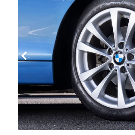
BYD
その
国産車
レクサ
ホンダ
三菱
光岡
その