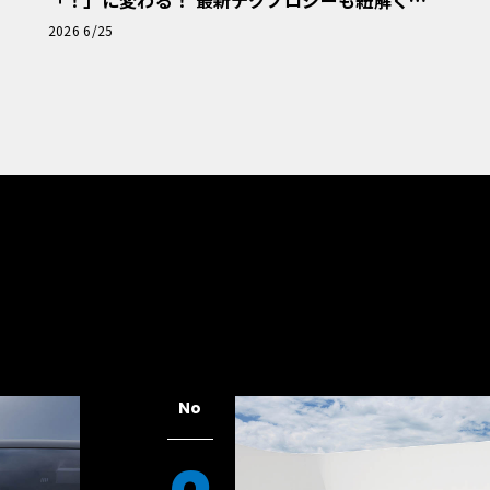
「！」に変わる！ 最新テクノロジーも紐解く
「輸入車Q&A」
2026 6/25
No