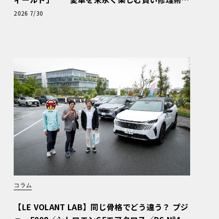
と、プロがフックス製オイルを選ぶ理由〈PR〉
2026 7/30
コラム
【LE VOLANT LAB】同じ骨格でどう違う？ プジ