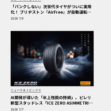
「パンクしない」次世代タイヤがついに実用
化！ ブリヂストン『AirFree』が自動運転モ
ビリティで全国初の社会実装
2026 7/9
ニュース＆トピックス
AI開発が導いた「氷上性能の持続」。ピレリ
新型スタッドレス「ICE ZERO ASIMMETRIC
O 2」登場
2026 7/7