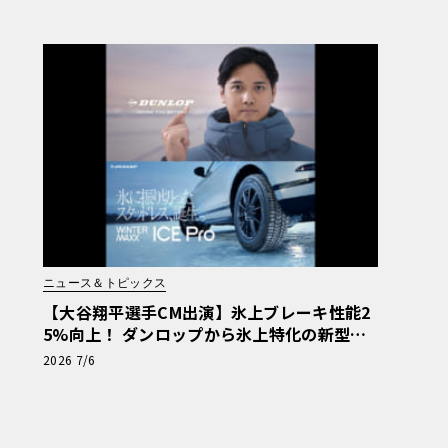
ニュース＆トピックス
【大谷翔平選手CM出演】氷上ブレーキ性能2
5%向上！ ダンロップから氷上特化の新型ス
タッドレス「アイスプロ」が誕生
2026 7/6