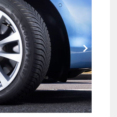
他
ス
トヨタ
日産
スバル
マツダ
ダイハツ
スズキ
他