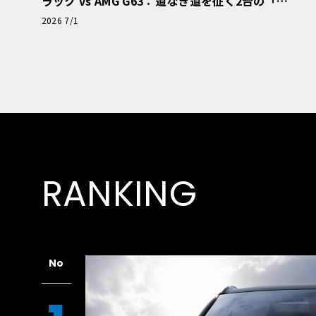
ラック vs AMG G63：道なき道を征く2台の「対
極的アプローチ」
2026 7/1
RANKING
No