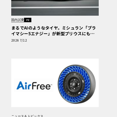
国内試乗
PR
まるでAIのようなタイヤ。ミシュラン「プラ
イマシー5エナジー」が新型プリウスにもた
らす極上のプレミアム感
2026 7/12
ニュース＆トピックス