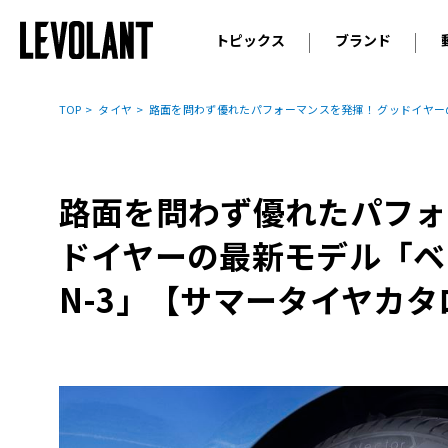
トピックス
ブランド
輸入車
アウデ
ニュース
TOP
タイヤ
路面を問わず優れたパフォーマンスを発揮！ グッドイヤーの最
スクープ
メルセ
試乗
アルピ
コラム
路面を問わず優れたパフォ
プジョ
アルフ
ドイヤーの最新モデル「ベク
ランボ
N-3」【サマータイヤカタロ
ベント
ランド
MINI
ボルボ
ジープ