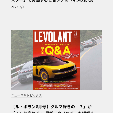
【第1回・ヒョンデ6つの疑問：Why? Hyunda
2026 7/31
i?】〈PR〉
ニュース＆トピックス
【ル・ボラン8月号】クルマ好きの「？」が