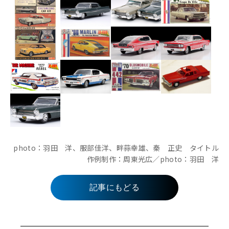
photo：羽田 洋、服部佳洋、畔蒜幸雄、秦 正史 タイトル
作例制作：周東光広／photo：羽田 洋
記事にもどる