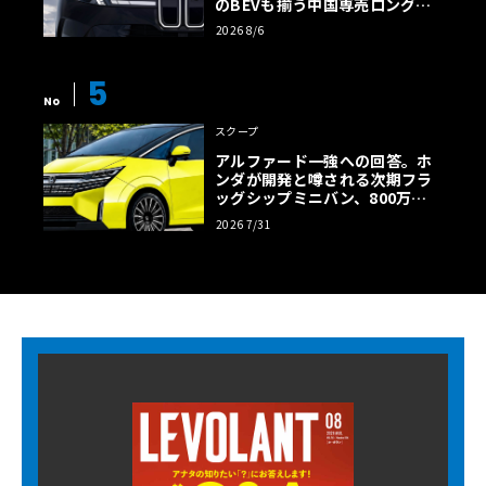
のBEVも揃う中国専売ロング仕
様の全貌
2026 8/6
5
No
スクープ
アルファード一強への回答。ホ
ンダが開発と噂される次期フラ
ッグシップミニバン、800万円
超の勝算【予想CG】
2026 7/31