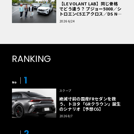
【LE VOLANT LAB】同じ骨格
でどう違う？ プジョー5008／シ
トロエンC5エアクロス／DS Nº4
読者一気乗りレポート
2026 6/24
RANKING
1
No
スクープ
絶滅寸前の国産FRセダンを救
う、トヨタ「GRクラウン」誕生
のシナリオ【予想CG】
2026 8/7
2