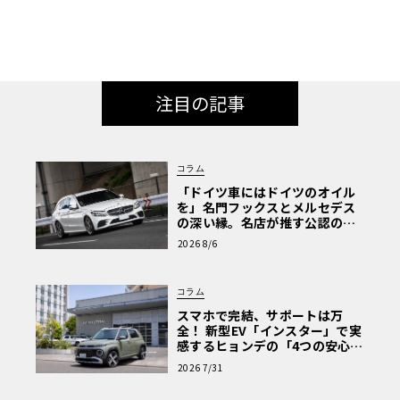
注目の記事
コラム
「ドイツ車にはドイツのオイル
を」名門フックスとメルセデス
の深い縁。名店が推す公認の安
心と、Cクラスで味わうシルキー
2026 8/6
な走り〈PR〉
コラム
スマホで完結、サポートは万
全！ 新型EV「インスター」で実
感するヒョンデの「4つの安心」
【第1回・ヒョンデ6つの疑問：
2026 7/31
Why? Hyundai?】〈PR〉