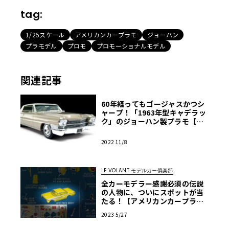
tag:
1/25スケール
アメリカンカープラモ
ジョーハン
プラモデル
プロモ
プロモーショナルモデル
関連記事
60年経ってもゴージャスかつシ
ャープ！「1963年型キャデラッ
ク」のジョーハン製プラモ【モ
デルカーズ】
2022 11/8
LE VOLANT モデルカー俱楽部
全カーモデラー感謝必須の伝説
の人物に、ついにスポットが当
たる！【アメリカンカープラ
モ・クロニクル】第4回
2023 5/27