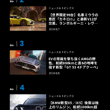
No
ニュース＆トピックス
【世界限定99台】名車ミウラの
意匠「カネロニ」と最新V12が
交差。ランボルギーニ・レヴエ
ルトに60周年記念車が登場
2026 8/7
3
No
ニュース＆トピックス
EVの常識を撃ち抜くAMGの野
性。航続800kmと直6の咆哮を
宿す新型「GT 53 4ドアクーペ」
2026 8/8
4
No
ニュース＆トピックス
【BMW新型X5／iX5】後席は極
上のリムジン。航続1000km超