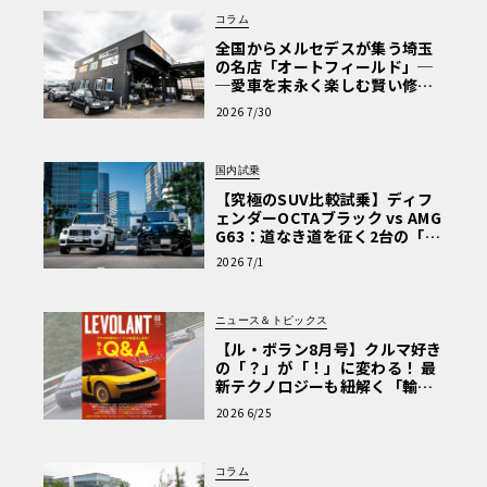
コラム
全国からメルセデスが集う埼玉
の名店「オートフィールド」─
─愛車を末永く楽しむ賢い修理
術と、プロがフックス製オイル
2026 7/30
を選ぶ理由〈PR〉
国内試乗
【究極のSUV比較試乗】ディフ
ェンダーOCTAブラック vs AMG
G63：道なき道を征く2台の「対
極的アプローチ」
2026 7/1
ニュース＆トピックス
【ル・ボラン8月号】クルマ好き
の「？」が「！」に変わる！ 最
新テクノロジーも紐解く「輸入
車Q&A」
2026 6/25
コラム