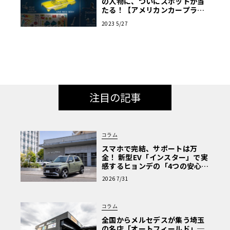
の人物に、ついにスポットが当
たる！【アメリカンカープラ
モ・クロニクル】第4回
2023 5/27
注目の記事
コラム
スマホで完結、サポートは万
全！ 新型EV「インスター」で実
感するヒョンデの「4つの安心」
【第1回・ヒョンデ6つの疑問：
2026 7/31
Why? Hyundai?】〈PR〉
コラム
全国からメルセデスが集う埼玉
の名店「オートフィールド」─