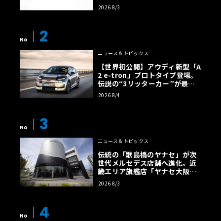
2026 8/3
2
No
ニュース＆トピックス
【世界初公開】アウディ新型「A
2 e-tron」プロトタイプ登場。
伝説の“3リッターカー”が最高
効率エントリーBEVとして復活
2026 8/4
【画像38枚】
3
No
ニュース＆トピックス
伝統の「歌島橋のヤナセ」が次
世代メルセデス店舗へ進化。近
畿エリア旗艦店「ヤナセ大阪支
店」がリニューアル
2026 8/3
4
No