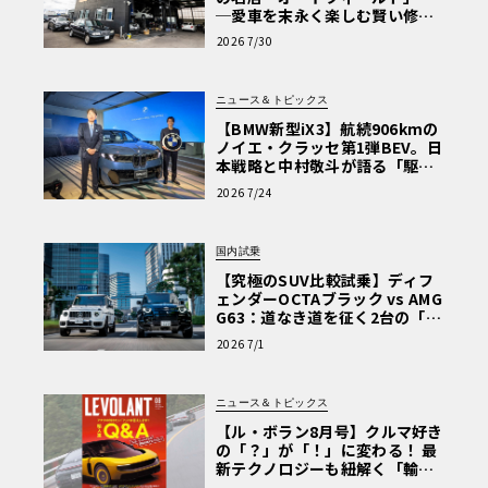
─愛車を末永く楽しむ賢い修理
術と、プロがフックス製オイル
2026 7/30
を選ぶ理由〈PR〉
ニュース＆トピックス
【BMW新型iX3】航続906kmの
ノイエ・クラッセ第1弾BEV。日
本戦略と中村敬斗が語る「駆け
ぬける歓び」
2026 7/24
国内試乗
【究極のSUV比較試乗】ディフ
ェンダーOCTAブラック vs AMG
G63：道なき道を征く2台の「対
極的アプローチ」
2026 7/1
ニュース＆トピックス
【ル・ボラン8月号】クルマ好き
の「？」が「！」に変わる！ 最
新テクノロジーも紐解く「輸入
車Q&A」