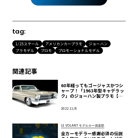
tag:
1/25スケール
アメリカンカープラモ
ジョーハン
プラモデル
プロモ
プロモーショナルモデル
関連記事
60年経ってもゴージャスかつシ
ャープ！「1963年型キャデラッ
ク」のジョーハン製プラモ【モ
デルカーズ】
2022 11/8
LE VOLANT モデルカー俱楽部
全カーモデラー感謝必須の伝説