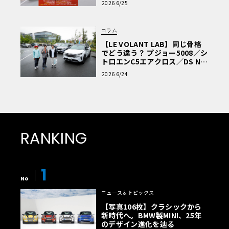
2026 6/25
コラム
【LE VOLANT LAB】同じ骨格
でどう違う？ プジョー5008／シ
トロエンC5エアクロス／DS Nº4
読者一気乗りレポート
2026 6/24
RANKING
1
No
ニュース＆トピックス
【写真106枚】クラシックから
新時代へ。BMW製MINI、25年
のデザイン進化を辿る