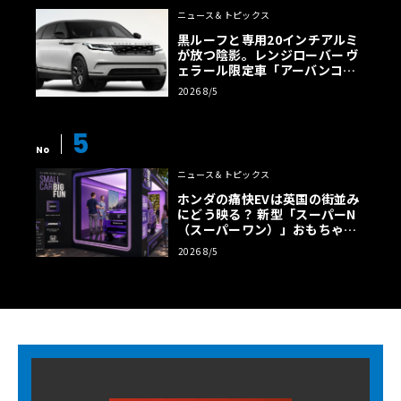
ニュース＆トピックス
黒ルーフと専用20インチアルミ
が放つ陰影。レンジローバー ヴ
ェラール限定車「アーバンコン
トラスト・エディション」登場
2026 8/5
5
No
ニュース＆トピックス
ホンダの痛快EVは英国の街並み
にどう映る？ 新型「スーパーN
（スーパーワン）」おもちゃ箱
ツアーの全貌
2026 8/5