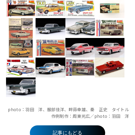
photo：羽田 洋、服部佳洋、畔蒜幸雄、秦 正史 タイトル
作例制作：周東光広／photo：羽田 洋
記事にもどる