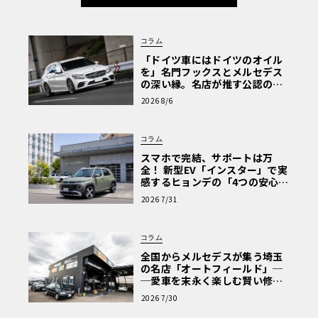
コラム
「ドイツ車にはドイツのオイル
を」名門フックスとメルセデス
の深い縁。名店が推す公認の安
心と、Cクラスで味わうシルキー
2026 8/6
な走り〈PR〉
コラム
スマホで完結、サポートは万
全！ 新型EV「インスター」で実
感するヒョンデの「4つの安心」
【第1回・ヒョンデ6つの疑問：
2026 7/31
Why? Hyundai?】〈PR〉
コラム
全国からメルセデスが集う埼玉
の名店「オートフィールド」─
─愛車を末永く楽しむ賢い修理
術と、プロがフックス製オイル
2026 7/30
を選ぶ理由〈PR〉