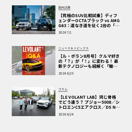
国内試乗
【究極のSUV比較試乗】ディフ
ェンダーOCTAブラック vs AMG
G63：道なき道を征く2台の「対
極的アプローチ」
2026 7/1
ニュース＆トピックス
【ル・ボラン8月号】クルマ好き
の「？」が「！」に変わる！ 最
新テクノロジーも紐解く「輸入
車Q&A」
2026 6/25
コラム
【LE VOLANT LAB】同じ骨格
でどう違う？ プジョー5008／シ
トロエンC5エアクロス／DS Nº4
読者一気乗りレポート
2026 6/24