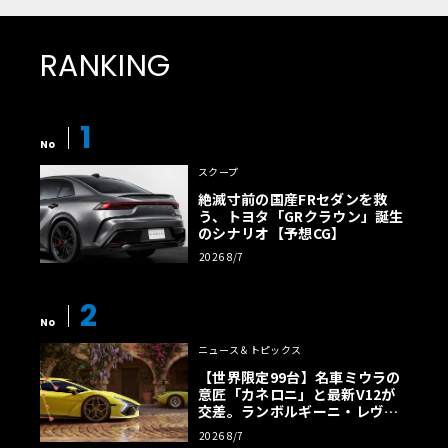
RANKING
1
No
スクープ
絶滅寸前の国産FRセダンを救
う、トヨタ「GRクラウン」誕生
のシナリオ【予想CG】
2026 8/7
2
No
ニュース＆トピックス
【世界限定99台】名車ミウラの
意匠「カネロニ」と最新V12が
交差。ランボルギーニ・レヴエ
ルトに60周年記念車が登場
2026 8/7