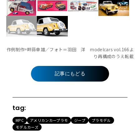
作例制作=畔蒜幸雄／フォト＝羽田 洋 modelcars vol.166よ
り再構成のうえ転載
記事にもどる
tag:
MPC
アメリカンカープラモ
ジープ
プラモデル
モデルカーズ