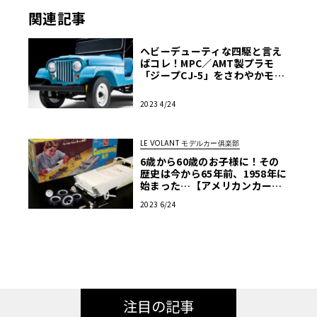
関連記事
ヘビーデューティな四駆と言え
ばコレ！MPC／AMT製プラモ
「ジープCJ-5」をさわやかモデ
リング【モデルカーズ】
2023 4/24
LE VOLANT モデルカー俱楽部
6歳から60歳のお子様に！その
歴史は今から65年前、1958年に
始まった…【アメリカンカープ
ラモ・クロニクル】第6回
2023 6/24
注目の記事