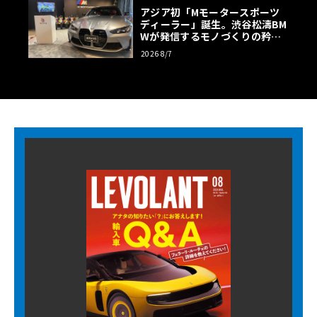
アジア初「Mモータースポーツ
ディーラー」誕生。渋谷松濤BM
Wが発信するモノづくりの矜持
【木下隆之コラム】
2026 8/7