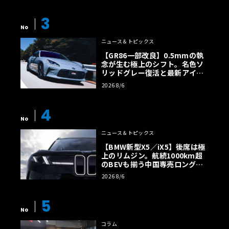
3
No
ニュース＆トピックス
【GR86一部改良】0.5mmの執
念が生む極上のシフト。名色ソ
リッドグレー復活と最新アイサ
イトでFRの極みへ
2026 8/6
4
No
ニュース＆トピックス
【BMW新型X5／iX5】後席は極
上のリムジン。航続1000km超
のBEVも揃う中国専売ロング仕
様の全貌
2026 8/6
5
No
コラム