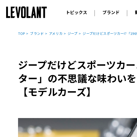
トピックス
ブランド
輸入車
アウデ
ニュース
TOP
ブランド
アメリカ
ジープ
ジープだけどスポーツカー!?「1
スクープ
メルセ
試乗
アルピ
コラム
ジープだけどスポーツカー!
プジョ
アルフ
ター」の不思議な味わいを
ランボ
【モデルカーズ】
ベント
ランド
MINI
ボルボ
ジープ