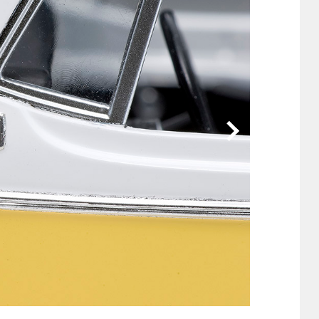
他
ス
トヨタ
日産
スバル
マツダ
ダイハツ
スズキ
他