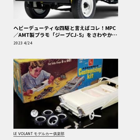
ヘビーデューティな四駆と言えばコレ！MPC
／AMT製プラモ「ジープCJ-5」をさわやかモ
デリング【モデルカーズ】
2023 4/24
LE VOLANT モデルカー俱楽部