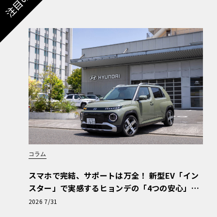
コラム
スマホで完結、サポートは万全！ 新型EV「イン
スター」で実感するヒョンデの「4つの安心」
【第1回・ヒョンデ6つの疑問：Why? Hyunda
2026 7/31
i?】〈PR〉