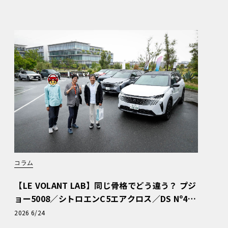
コラム
【LE VOLANT LAB】同じ骨格でどう違う？ プジ
ョー5008／シトロエンC5エアクロス／DS Nº4
読者一気乗りレポート
2026 6/24