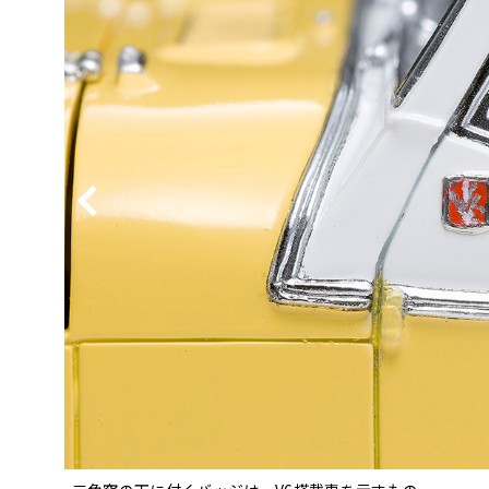
BYD
その
国産車
レクサ
ホンダ
三菱
光岡
その