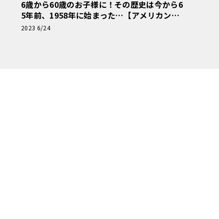
6歳から60歳のお子様に！その歴史は今から6
5年前、1958年に始まった…【アメリカンカ
ープラモ・クロニクル】第6回
2023 6/24