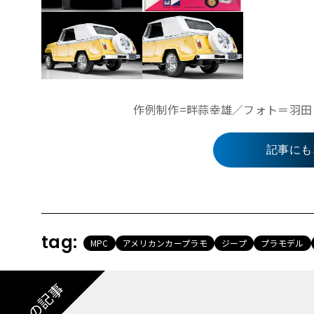
作例制作=畔蒜幸雄／フォト＝羽田 洋 
記事にも
tag:
MPC
アメリカンカープラモ
ジープ
プラモデル
注目の記事