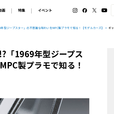
動画
特集
イベント
ィ
BMW
アルピナ
オリジナル動画
2026 サマータイヤ＆ホイール バイヤーズガイド
ル・ボラン カーズ・ミート2026横浜
969年型ジープスター」の不思議な味わいをMPC製プラモで知る！【モデルカーズ】
ギ
2025-2026 冬 スタッドレス＆ウインタータイヤ バイヤ
SNOW EXPERIENCE in TOGAKUSHI SKI FIE
デス・ベンツ
ポルシェ
フォルクスワーゲン
ホイールカタログ2025-2026冬
EV:LIFE FUTAKO TAMAGAWA 2026
ーヌ
シトロエン
DSオートモビル
ホイールカタログ
EV:LIFE KOBE 2025
?「1969年型ジープス
ー
ルノー
アバルト
タイヤ特集
ル・ボラン カーズ・ミート2025横浜
ァ・ロメオ
フェラーリ
フィアット
MPC製プラモで知る！
ルギーニ
マセラティ
アストン・マーティン
レー
ケータハム
ジャガー
ローバー
ロータス
マクラーレン
モーガン
ロールス・ロイス
キャデラック
シボレー
テスラ
ヒョンデ