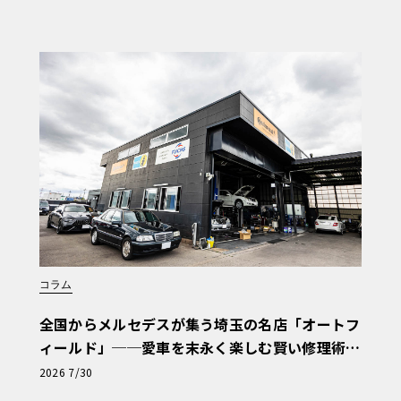
コラム
全国からメルセデスが集う埼玉の名店「オートフ
ィールド」──愛車を末永く楽しむ賢い修理術
と、プロがフックス製オイルを選ぶ理由〈PR〉
2026 7/30