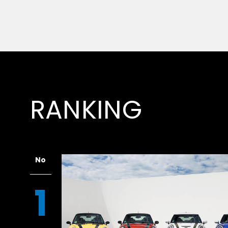
RANKING
No
1