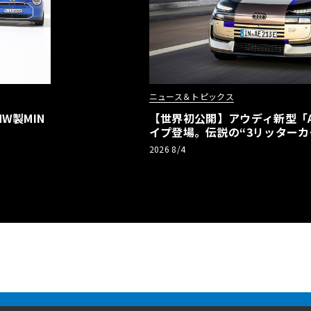
ニュース＆トピックス
W製MIN
【世界初公開】アウディ新型「A2
イプ登場。伝説の“3リッターカ
リーBEVとして復活【画像38枚
2026 8/4