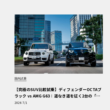
国内試乗
【究極のSUV比較試乗】ディフェンダーOCTAブ
ラック vs AMG G63：道なき道を征く2台の「対
極的アプローチ」
2026 7/1