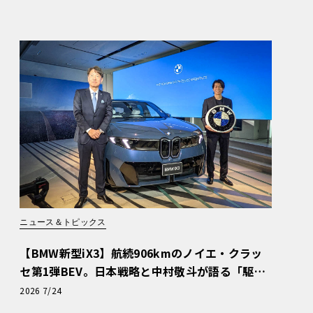
ニュース＆トピックス
【BMW新型iX3】航続906kmのノイエ・クラッ
セ第1弾BEV。日本戦略と中村敬斗が語る「駆け
ぬける歓び」
2026 7/24