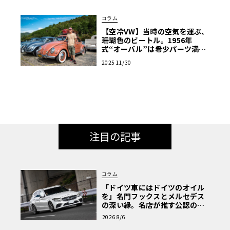
コラム
【空冷VW】当時の空気を運ぶ、
珊瑚色のビートル。1956年
式“オーバル”は希少パーツ満
載、毎日乗れる「走る宝箱」
2025 11/30
【愛車群像】
注目の記事
コラム
「ドイツ車にはドイツのオイル
を」名門フックスとメルセデス
の深い縁。名店が推す公認の安
心と、Cクラスで味わうシルキー
2026 8/6
な走り〈PR〉