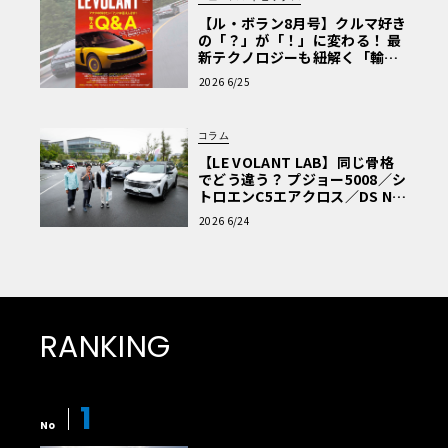
【ル・ボラン8月号】クルマ好き
の「？」が「！」に変わる！ 最
新テクノロジーも紐解く「輸入
車Q&A」
2026 6/25
コラム
【LE VOLANT LAB】同じ骨格
でどう違う？ プジョー5008／シ
トロエンC5エアクロス／DS Nº4
読者一気乗りレポート
2026 6/24
RANKING
1
No