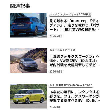
関連記事
ル・ボラン カーズミート2026横浜
見て触れる「ID.Buzz」「ティ
グアン」、走りを味わう「パサ
ート」！ 横浜でVWの最新をフ
ル体感【ル・ボラン カーズミー
2026 5/16
ト2026横浜】
ニュース＆トピックス
「真のフォルクスワーゲン」へ
進化。VW新型EV「ID.3 ネオ」
が内外装を大幅刷新してデビュ
ー
2026 4/16
EV:LIFE FUTAKOTAMAGAWA 2026
あなたの毎日に、ワクワクする
彩りを。フォルクスワーゲンが
提案する愛すべきEV「ID. Buz
z」【EV:LIFE FUTAKO TAMAG
2026 3/13
AWA 2026】