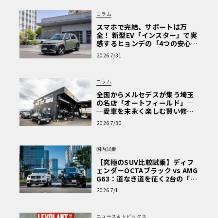
コラム
スマホで完結、サポートは万
全！ 新型EV「インスター」で実
感するヒョンデの「4つの安心」
【第1回・ヒョンデ6つの疑問：
2026 7/31
Why? Hyundai?】〈PR〉
コラム
全国からメルセデスが集う埼玉
の名店「オートフィールド」─
─愛車を末永く楽しむ賢い修理
術と、プロがフックス製オイル
2026 7/30
を選ぶ理由〈PR〉
国内試乗
【究極のSUV比較試乗】ディフ
ェンダーOCTAブラック vs AMG
G63：道なき道を征く2台の「対
極的アプローチ」
2026 7/1
ニュース＆トピックス