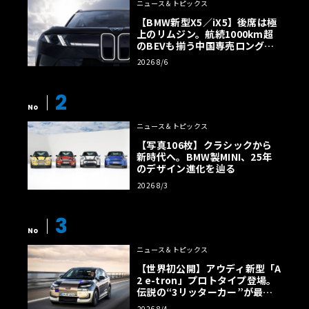
ニュース＆トピックス
【BMW新型X5／iX5】後席は極
上のリムジン。航続1000km超
のBEVも揃う中国専売ロング仕
様の全貌
2026 8/6
2
No
ニュース＆トピックス
【写真106枚】クラシックから
新時代へ。BMW製MINI、25年
のデザイン進化を辿る
2026 8/3
3
No
ニュース＆トピックス
【世界初公開】アウディ新型「A
2 e-tron」プロトタイプ登場。
伝説の“3リッターカー”が最高
効率エントリーBEVとして復活
2026 8/4