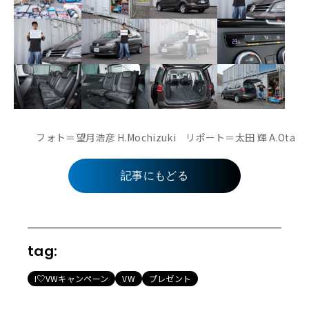
フォト＝望月浩彦 H.Mochizuki リポート＝太田 輝 A.Ota
記事にもどる
tag:
I♡VWキャンペーン
VW
プレゼント