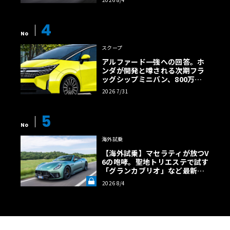
【画像38枚】
4
No
スクープ
アルファード一強への回答。ホ
ンダが開発と噂される次期フラ
ッグシップミニバン、800万円
超の勝算【予想CG】
2026 7/31
5
No
海外試乗
【海外試乗】マセラティが放つV
6の咆哮。聖地トリエステで試す
「グランカブリオ」など最新ト
ロフェオ3台の官能評価《LE VO
2026 8/4
LANT LAB》