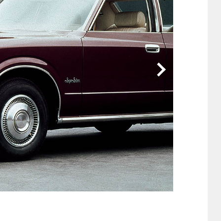
他
ス
トヨタ
日産
スバル
マツダ
ダイハツ
スズキ
他