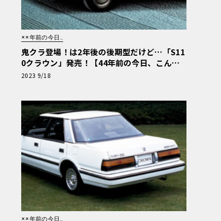
××年前の今日…
鬼クラ登場！は2年後の後期型だけど…「S11
0クラウン」発売！【44年前の今日、こんな
ことが…】
2023 9/18
××年前の今日…