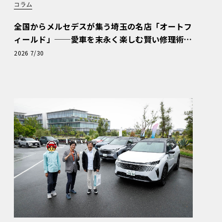
コラム
全国からメルセデスが集う埼玉の名店「オートフ
ィールド」──愛車を末永く楽しむ賢い修理術
と、プロがフックス製オイルを選ぶ理由〈PR〉
2026 7/30