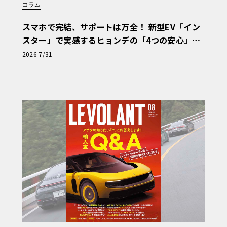
コラム
スマホで完結、サポートは万全！ 新型EV「イン
スター」で実感するヒョンデの「4つの安心」
【第1回・ヒョンデ6つの疑問：Why? Hyunda
2026 7/31
i?】〈PR〉