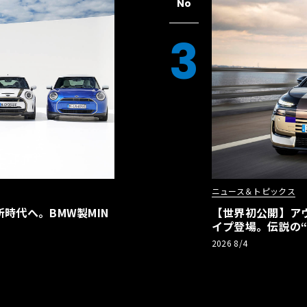
No
3
ニュース＆トピックス
時代へ。BMW製MIN
【世界初公開】アウデ
イプ登場。伝説の
リーBEVとして復
2026 8/4