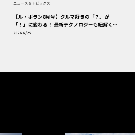
ニュース＆トピックス
【ル・ボラン8月号】クルマ好きの「？」が
「！」に変わる！ 最新テクノロジーも紐解く
「輸入車Q&A」
2026 6/25