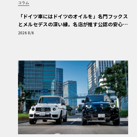
コラム
「ドイツ車にはドイツのオイルを」名門フックス
とメルセデスの深い縁。名店が推す公認の安心
と、Cクラスで味わうシルキーな走り〈PR〉
2026 8/6