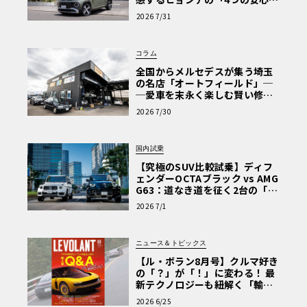
【第1回・ヒョンデ6つの疑問：
2026 7/31
Why? Hyundai?】〈PR〉
コラム
全国からメルセデスが集う埼玉
の名店「オートフィールド」─
─愛車を末永く楽しむ賢い修理
術と、プロがフックス製オイル
2026 7/30
を選ぶ理由〈PR〉
国内試乗
【究極のSUV比較試乗】ディフ
ェンダーOCTAブラック vs AMG
G63：道なき道を征く2台の「対
極的アプローチ」
2026 7/1
ニュース＆トピックス
【ル・ボラン8月号】クルマ好き
の「？」が「！」に変わる！ 最
新テクノロジーも紐解く「輸入
車Q&A」
2026 6/25