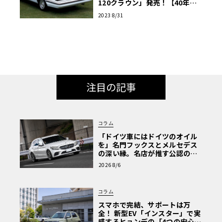
120クラウン」発売！【40年前
の今日、こんなことが…】
2023 8/31
注目の記事
コラム
「ドイツ車にはドイツのオイル
を」名門フックスとメルセデス
の深い縁。名店が推す公認の安
心と、Cクラスで味わうシルキー
2026 8/6
な走り〈PR〉
コラム
スマホで完結、サポートは万
全！ 新型EV「インスター」で実
感するヒョンデの「4つの安心」