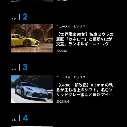
2
No
ニュース＆トピックス
【世界限定99台】名車ミウラの
意匠「カネロニ」と最新V12が
交差。ランボルギーニ・レヴエ
ルトに60周年記念車が登場
2026 8/7
3
No
ニュース＆トピックス
【GR86一部改良】0.5mmの執
念が生む極上のシフト。名色ソ
リッドグレー復活と最新アイサ
イトでFRの極みへ
2026 8/6
4
No