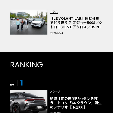
コラム
【LE VOLANT LAB】同じ骨格
でどう違う？ プジョー5008／シ
トロエンC5エアクロス／DS Nº4
読者一気乗りレポート
2026 6/24
RANKING
1
No
スクープ
絶滅寸前の国産FRセダンを救
う、トヨタ「GRクラウン」誕生
のシナリオ【予想CG】
2026 8/7