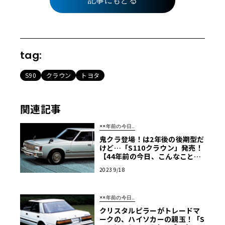
記事にもどる
tag:
S90
クラウン
トヨタ
関連記事
××年前の今日…
鬼クラ登場！は2年後の後期型だ
けど…「S110クラウン」発売！
【44年前の今日、こんなこと
が…】
2023 9/18
××年前の今日…
クリスタルピラーがトレードマ
ークの、ハイソカーの親玉！「S