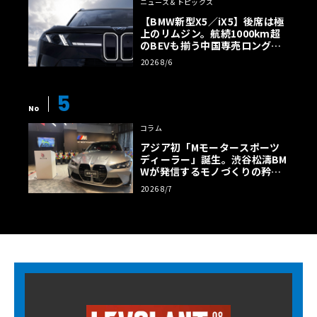
ニュース＆トピックス
【BMW新型X5／iX5】後席は極
上のリムジン。航続1000km超
のBEVも揃う中国専売ロング仕
様の全貌
2026 8/6
5
No
コラム
アジア初「Mモータースポーツ
ディーラー」誕生。渋谷松濤BM
Wが発信するモノづくりの矜持
【木下隆之コラム】
2026 8/7