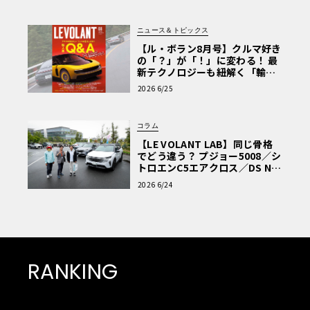
ニュース＆トピックス
【ル・ボラン8月号】クルマ好き
の「？」が「！」に変わる！ 最
新テクノロジーも紐解く「輸入
車Q&A」
2026 6/25
コラム
【LE VOLANT LAB】同じ骨格
でどう違う？ プジョー5008／シ
トロエンC5エアクロス／DS Nº4
読者一気乗りレポート
2026 6/24
RANKING