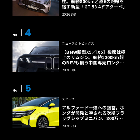
性。航続800kmと直6の咆哮を
宿す新型「GT 53 4ドアクーペ」
2026 8/8
4
No
ニュース＆トピックス
【BMW新型X5／iX5】後席は極
上のリムジン。航続1000km超
のBEVも揃う中国専売ロング仕
様の全貌
2026 8/6
5
No
スクープ
アルファード一強への回答。ホ
ンダが開発と噂される次期フラ
ッグシップミニバン、800万円
超の勝算【予想CG】
2026 7/31