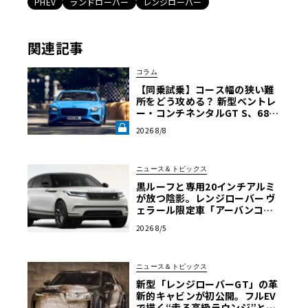
PHEV
ランドローバー
レンジローバー
関連記事
コラム
【同乗試乗】コース幅の狭い難
所をどう攻める？ 新型ベントレ
ー・コンチネンタルGT S、680
psを解き放つ限界ヒルクライム
2026 8/8
【グッドウッドFoS 2026】《LE
VOLANT LAB》
ニュース＆トピックス
黒ルーフと専用20インチアルミ
が放つ陰影。レンジローバー ヴ
ェラール限定車「アーバンコン
トラスト・エディション」登場
2026 8/5
ニュース＆トピックス
新型「レンジローバーGT」の革
新的キャビンが初公開。フルEV
で描く“走る高級ラウンジ”とい