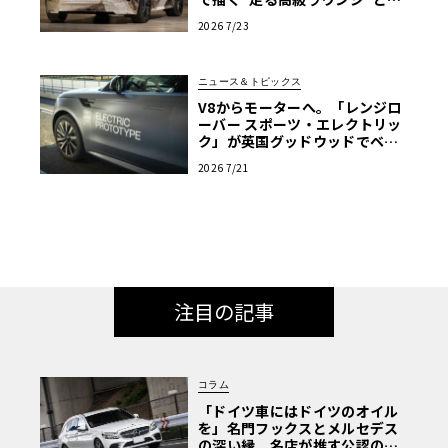
う新たなラグジュアリー
2026 7/23
ニュース＆トピックス
V8からモーターへ。「レンジロ
ーバー スポーツ・エレクトリッ
ク」が英国グッドウッドでベー
ルを脱ぐ
2026 7/21
注目の記事
コラム
「ドイツ車にはドイツのオイル
を」名門フックスとメルセデス
の深い縁。名店が推す公認の安