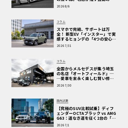
心と、Cクラスで味わうシルキー
2026 8/6
な走り〈PR〉
コラム
スマホで完結、サポートは万
全！ 新型EV「インスター」で実
感するヒョンデの「4つの安心」
【第1回・ヒョンデ6つの疑問：
2026 7/31
Why? Hyundai?】〈PR〉
コラム
全国からメルセデスが集う埼玉
の名店「オートフィールド」─
─愛車を末永く楽しむ賢い修理
術と、プロがフックス製オイル
2026 7/30
を選ぶ理由〈PR〉
国内試乗
【究極のSUV比較試乗】ディフ
ェンダーOCTAブラック vs AMG
G63：道なき道を征く2台の「対
極的アプローチ」
2026 7/1