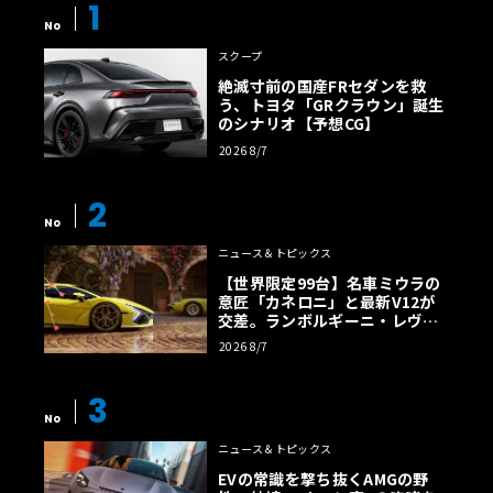
1
No
スクープ
絶滅寸前の国産FRセダンを救
う、トヨタ「GRクラウン」誕生
のシナリオ【予想CG】
2026 8/7
2
No
ニュース＆トピックス
【世界限定99台】名車ミウラの
意匠「カネロニ」と最新V12が
交差。ランボルギーニ・レヴエ
ルトに60周年記念車が登場
2026 8/7
3
No
ニュース＆トピックス
EVの常識を撃ち抜くAMGの野