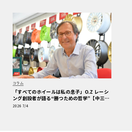
コラム
「すべてのホイールは私の息子」O.Z レーシ
ング創設者が語る“勝つための哲学”【中三川
大地の車輪革命】第6回
2026 7/4