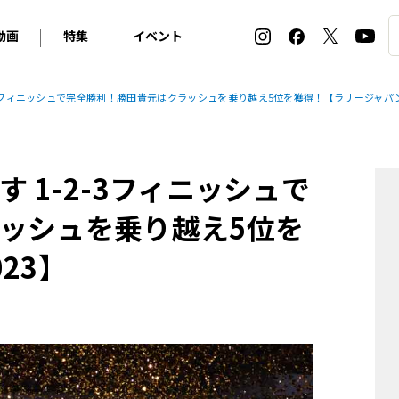
動画
特集
イベント
ィ
BMW
アルピナ
オリジナル動画
2026 サマータイヤ＆ホイール バイヤーズガイド
ル・ボラン カーズ・ミート2026横浜
-3フィニッシュで完全勝利！勝田貴元はクラッシュを乗り越え5位を獲得！【ラリージャパン
2025-2026 冬 スタッドレス＆ウインタータイヤ バイヤ
SNOW EXPERIENCE in TOGAKUSHI SKI FIE
デス・ベンツ
ポルシェ
フォルクスワーゲン
ホイールカタログ2025-2026冬
EV:LIFE FUTAKO TAMAGAWA 2026
ーヌ
シトロエン
DSオートモビル
ホイールカタログ
EV:LIFE KOBE 2025
 1-2-3フィニッシュで
ー
ルノー
アバルト
タイヤ特集
ル・ボラン カーズ・ミート2025横浜
ァ・ロメオ
フェラーリ
フィアット
ッシュを乗り越え5位を
ルギーニ
マセラティ
アストン・マーティン
23】
レー
ケータハム
ジャガー
ローバー
ロータス
マクラーレン
モーガン
ロールス・ロイス
キャデラック
シボレー
テスラ
ヒョンデ