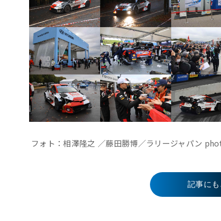
フォト：相澤隆之 ／藤田勝博／ラリージャパン photo：T.A
記事にも