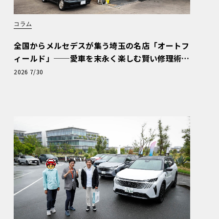
コラム
全国からメルセデスが集う埼玉の名店「オートフ
ィールド」──愛車を末永く楽しむ賢い修理術
と、プロがフックス製オイルを選ぶ理由〈PR〉
2026 7/30