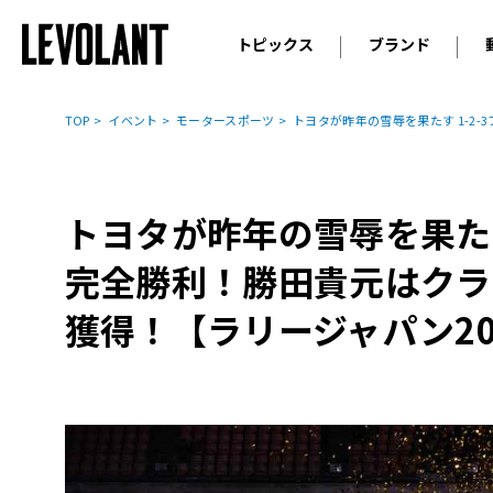
トピックス
ブランド
輸入車
アウデ
ニュース
TOP
イベント
モータースポーツ
トヨタが昨年の雪辱を果たす 1-2
スクープ
メルセ
試乗
アルピ
コラム
トヨタが昨年の雪辱を果たす
プジョ
アルフ
完全勝利！勝田貴元はクラ
ランボ
獲得！【ラリージャパン20
ベント
ランド
MINI
ボルボ
ジープ