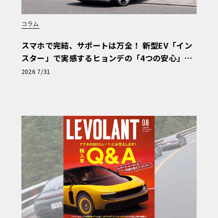
コラム
スマホで完結、サポートは万全！ 新型EV「イン
スター」で実感するヒョンデの「4つの安心」
【第1回・ヒョンデ6つの疑問：Why? Hyunda
2026 7/31
i?】〈PR〉