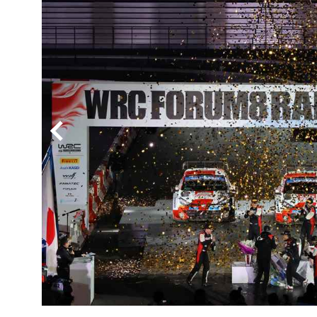
BYD
その
国産車
レクサ
ホンダ
三菱
光岡
その