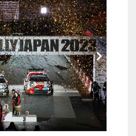
他
ス
トヨタ
日産
スバル
マツダ
ダイハツ
スズキ
他