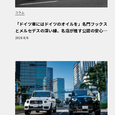
コラム
「ドイツ車にはドイツのオイルを」名門フックス
とメルセデスの深い縁。名店が推す公認の安心
と、Cクラスで味わうシルキーな走り〈PR〉
2026 8/6