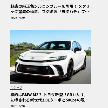
魅惑の純正色ジルコンブルーを再現！ メタリ
ック塗装の極意。フジミ製「ヨタハチ」プラ
モをイマドキ流の作り方で仕上げてみよう！
2026 7/29
第7回【LE VOLANT モデルカー俱楽部】
スクープ
標的はBMW M3？ トヨタ新型「GRカムリ」
に噂される新世代2.0Lターボと500psの現実
味
2026 7/20