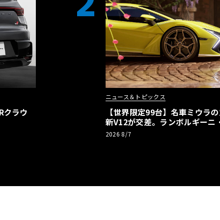
2
ニュース＆トピックス
Rクラウ
【世界限定99台】名車ミウラ
新V12が交差。ランボルギーニ
記念車が登場
2026 8/7