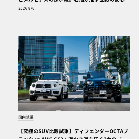
と、Cクラスで味わうシルキーな走り〈PR〉
2026 8/6
国内試乗
【究極のSUV比較試乗】ディフェンダーOCTAブ
ラック vs AMG G63：道なき道を征く2台の「対