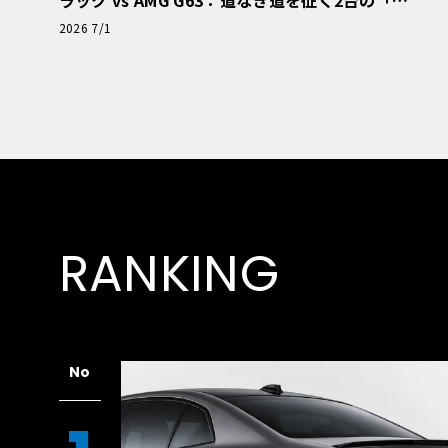
極的アプローチ」
2026 7/1
RANKING
No