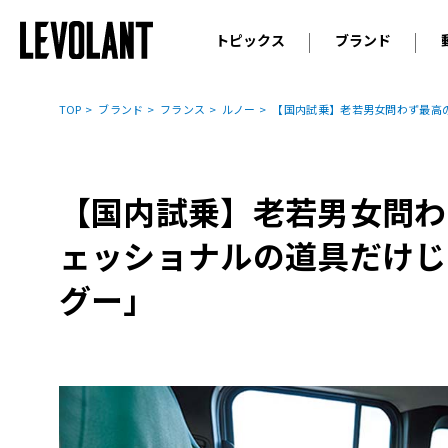
トピックス
ブランド
輸入車
アウデ
ニュース
TOP
ブランド
フランス
ルノー
【国内試乗】老若男女問わず最高
スクープ
メルセ
試乗
アルピ
コラム
【国内試乗】老若男女問わ
プジョ
アルフ
ェッショナルの道具だけじ
ランボ
グー」
ベント
ランド
MINI
ボルボ
ジープ