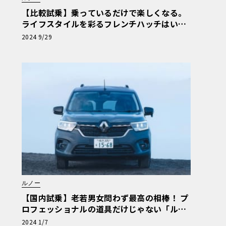
【比較試乗】乗っているだけで楽しくなる。
ライフスタイルを彩るフレンチハッチはいか
が？「ルノー・ルーテシア vs プジョー・30
2024 9/29
8」
ルノー
【国内試乗】老若男女問わず最高の相棒！ プ
ロフェッショナルの道具だけじゃない「ルノ
ー・カングー」
2024 1/7