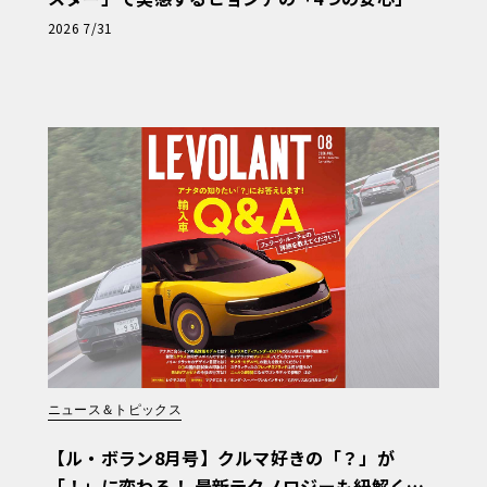
【第1回・ヒョンデ6つの疑問：Why? Hyunda
2026 7/31
i?】〈PR〉
ニュース＆トピックス
【ル・ボラン8月号】クルマ好きの「？」が
「！」に変わる！ 最新テクノロジーも紐解く