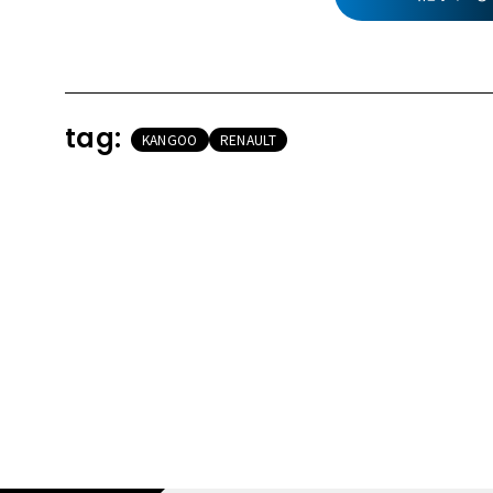
tag:
KANGOO
RENAULT