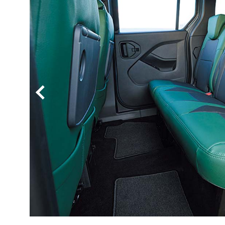
BYD
その
国産車
レクサ
ホンダ
三菱
光岡
その