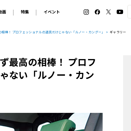
動画
特集
イベント
ィ
BMW
アルピナ
オリジナル動画
2026 サマータイヤ＆ホイール バイヤーズガイド
ル・ボラン カーズ・ミート2026横浜
の相棒！ プロフェッショナルの道具だけじゃない「ルノー・カングー」
ギャラリー
2025-2026 冬 スタッドレス＆ウインタータイヤ バイヤ
SNOW EXPERIENCE in TOGAKUSHI SKI FIE
デス・ベンツ
ポルシェ
フォルクスワーゲン
ホイールカタログ2025-2026冬
EV:LIFE FUTAKO TAMAGAWA 2026
ーヌ
シトロエン
DSオートモビル
ホイールカタログ
EV:LIFE KOBE 2025
ず最高の相棒！ プロフ
ー
ルノー
アバルト
タイヤ特集
ル・ボラン カーズ・ミート2025横浜
ァ・ロメオ
フェラーリ
フィアット
ゃない「ルノー・カン
ルギーニ
マセラティ
アストン・マーティン
レー
ケータハム
ジャガー
ローバー
ロータス
マクラーレン
モーガン
ロールス・ロイス
キャデラック
シボレー
テスラ
ヒョンデ