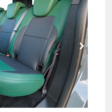
他
ス
トヨタ
日産
スバル
マツダ
ダイハツ
スズキ
他