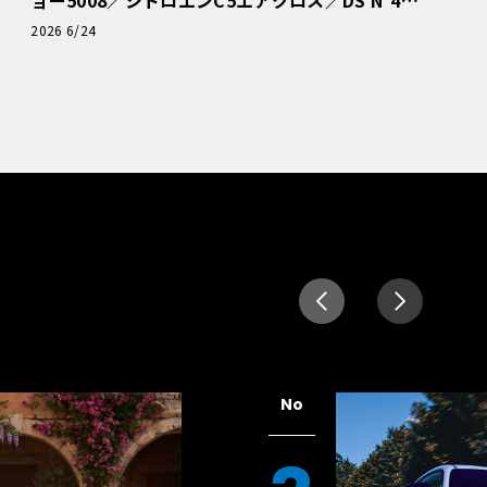
読者一気乗りレポート
2026 6/24
No