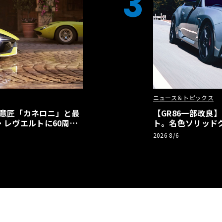
3
ニュース＆トピックス
の意匠「カネロニ」と最
【GR86一部改良
・レヴエルトに60周年
ト。名色ソリッド
極みへ
2026 8/6