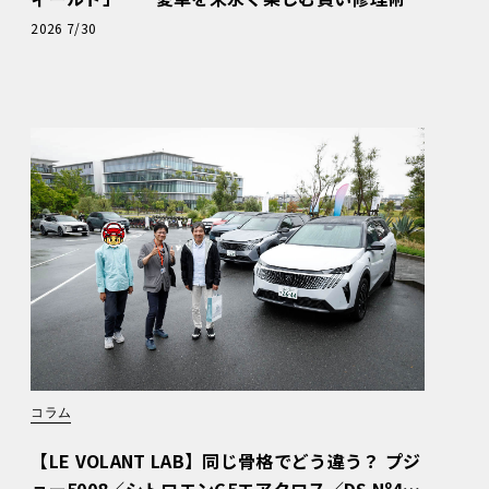
と、プロがフックス製オイルを選ぶ理由〈PR〉
2026 7/30
コラム
【LE VOLANT LAB】同じ骨格でどう違う？ プジ
ョー5008／シトロエンC5エアクロス／DS Nº4