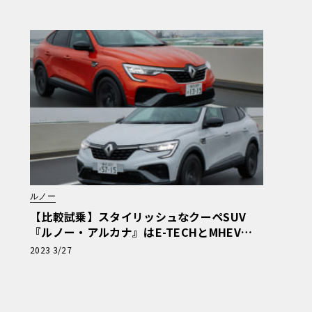
ルノー
【比較試乗】スタイリッシュなクーペSUV
『ルノー・アルカナ』はE-TECHとMHEVの
どちらが買いなのか？
2023 3/27