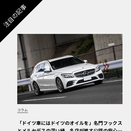
注目の記事
コラム
「ドイツ車にはドイツのオイルを」名門フックス
とメルセデスの深い縁。名店が推す公認の安心