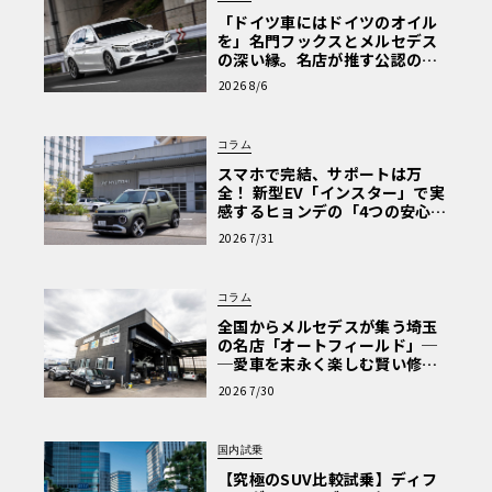
「ドイツ車にはドイツのオイル
を」名門フックスとメルセデス
の深い縁。名店が推す公認の安
心と、Cクラスで味わうシルキー
2026 8/6
な走り〈PR〉
コラム
スマホで完結、サポートは万
全！ 新型EV「インスター」で実
感するヒョンデの「4つの安心」
【第1回・ヒョンデ6つの疑問：
2026 7/31
Why? Hyundai?】〈PR〉
コラム
全国からメルセデスが集う埼玉
の名店「オートフィールド」─
─愛車を末永く楽しむ賢い修理
術と、プロがフックス製オイル
2026 7/30
を選ぶ理由〈PR〉
国内試乗
【究極のSUV比較試乗】ディフ