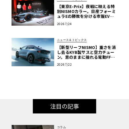
【東京E-Prix】夜戦に映える特
別NISMOカラー。日産フォーミ
ュラEの勝敗を分ける市販EV由
来の「ドライバビリティ」
2026 7/24
ニュース＆トピックス
【新型リーフNISMO】重さを消
し去るKYB製サスと空力チュー
ン。意のままに操れる電動FFス
ポーツ
2026 7/22
注目の記事
コラム