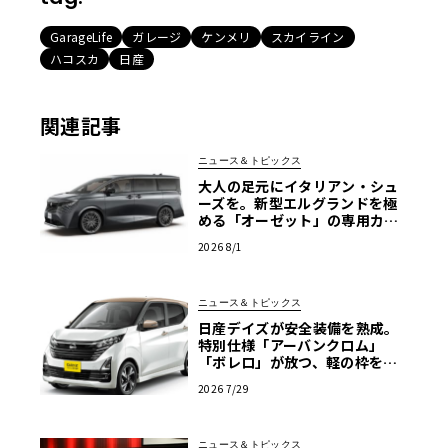
GarageLife
ガレージ
ケンメリ
スカイライン
ハコスカ
日産
関連記事
ニュース＆トピックス
大人の足元にイタリアン・シュ
ーズを。新型エルグランドを極
める「オーゼット」の専用カス
タムホイール
2026 8/1
ニュース＆トピックス
日産デイズが安全装備を熟成。
特別仕様「アーバンクロム」
「ボレロ」が放つ、軽の枠を超
えた存在感
2026 7/29
ニュース＆トピックス