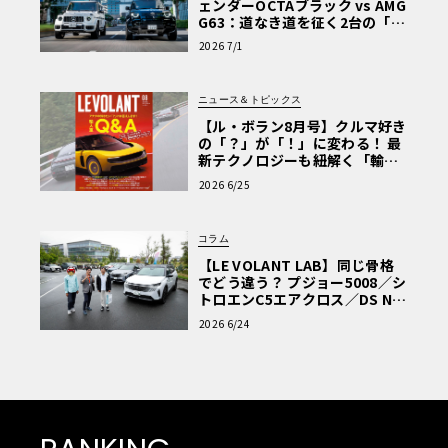
ェンダーOCTAブラック vs AMG
G63：道なき道を征く2台の「対
極的アプローチ」
2026 7/1
ニュース＆トピックス
【ル・ボラン8月号】クルマ好き
の「？」が「！」に変わる！ 最
新テクノロジーも紐解く「輸入
車Q&A」
2026 6/25
コラム
【LE VOLANT LAB】同じ骨格
でどう違う？ プジョー5008／シ
トロエンC5エアクロス／DS Nº4
読者一気乗りレポート
2026 6/24