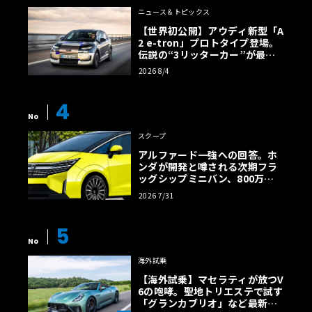
ニュース＆トピックス
【世界初公開】アウディ新型「A
2 e-tron」プロトタイプ登場。
伝説の“3リッターカー”が最高
効率エントリーBEVとして復活
2026 8/4
【画像38枚】
4
No
スクープ
アルファード一強への回答。ホ
ンダが開発と噂される次期フラ
ッグシップミニバン、800万円
超の勝算【予想CG】
2026 7/31
5
No
海外試乗
【海外試乗】マセラティが放つV
6の咆哮。聖地トリエステで試す
「グランカブリオ」など最新ト