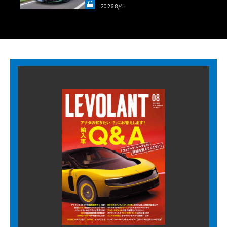
ロフェオ3台の官能評価《LE VO
2026 8/4
LANT LAB》