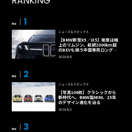
RANKING
1
No
ニュース＆トピックス
【BMW新型X5／iX5】後席は極
上のリムジン。航続1000km超
のBEVも揃う中国専売ロング仕
様の全貌
2026 8/6
2
No
ニュース＆トピックス
【写真106枚】クラシックから
新時代へ。BMW製MINI、25年
のデザイン進化を辿る
2026 8/3
3
No