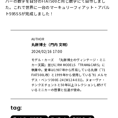
バーの数字を自分のFIAT500と同じ数字にて自作しまし
た。これで世界に一台のマーキュリーフィアット・アバル
ト595SSが完成しました！
AUTHOR
丸餅博士（門内 文明）
2024/02/16 17:00
モデル・カーズ 「丸餅博士のヴィンテージ・ミニ
カー天国」並びにRM MODELS 「TRAM&CARS」に
執筆中。愛車は1987年から所有している丸餅（’71
FIAT500L改）と1999年から使用している’91 メルセ
デス・ベンツ300E-24 (W124-031)。ヌォーヴァ・
チンクエチェントと50年以上コレクションし続けて
いるミニカーの啓蒙と伝道が使命。
tag: