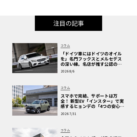
売
注目の記事
コラム
「ドイツ車にはドイツのオイル
を」名門フックスとメルセデス
の深い縁。名店が推す公認の安
心と、Cクラスで味わうシルキー
2026 8/6
な走り〈PR〉
コラム
スマホで完結、サポートは万
全！ 新型EV「インスター」で実
感するヒョンデの「4つの安心」
【第1回・ヒョンデ6つの疑問：
2026 7/31
Why? Hyundai?】〈PR〉
コラム