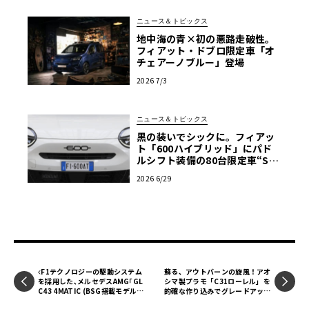
ニュース＆トピックス
地中海の青×初の悪路走破性。
フィアット・ドブロ限定車「オ
チェアーノブルー」登場
2026 7/3
ニュース＆トピックス
黒の装いでシックに。フィアッ
ト「600ハイブリッド」にパド
ルシフト装備の80台限定車“Sp
ort”追加
2026 6/29
F1テクノロジーの駆動システム
蘇る、アウトバーンの旋風！アオ
を採用した､メルセデスAMG｢GL
シマ製プラモ「C31ローレル」を
C43 4MATIC (BSG搭載モデル)｣
的確な作り込みでグレードアッ
｢GLC63 S E パフォーマンス｣発
プ！【モデルカーズ】