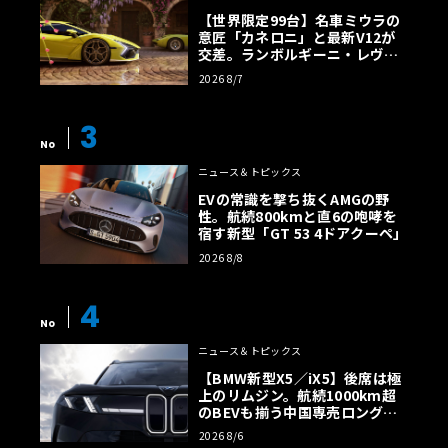
【世界限定99台】名車ミウラの
意匠「カネロニ」と最新V12が
交差。ランボルギーニ・レヴエ
ルトに60周年記念車が登場
2026 8/7
3
No
ニュース＆トピックス
EVの常識を撃ち抜くAMGの野
性。航続800kmと直6の咆哮を
宿す新型「GT 53 4ドアクーペ」
2026 8/8
4
No
ニュース＆トピックス
【BMW新型X5／iX5】後席は極
上のリムジン。航続1000km超
のBEVも揃う中国専売ロング仕
様の全貌
2026 8/6