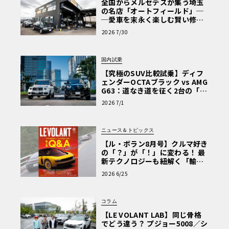
全国からメルセデスが集う埼玉
の名店「オートフィールド」─
─愛車を末永く楽しむ賢い修理
術と、プロがフックス製オイル
2026 7/30
を選ぶ理由〈PR〉
国内試乗
【究極のSUV比較試乗】ディフ
ェンダーOCTAブラック vs AMG
G63：道なき道を征く2台の「対
極的アプローチ」
2026 7/1
ニュース＆トピックス
【ル・ボラン8月号】クルマ好き
の「？」が「！」に変わる！ 最
新テクノロジーも紐解く「輸入
車Q&A」
2026 6/25
コラム
【LE VOLANT LAB】同じ骨格
でどう違う？ プジョー5008／シ