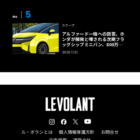
5
No
スクープ
アルファード一強への回答。ホ
ンダが開発と噂される次期フラ
ッグシップミニバン、800万円
超の勝算【予想CG】
2026 7/31
ル・ボランとは
個人情報保護方針
お問合せ
広告掲載
運営会社