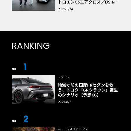
トロエンC5エアクロス／DS Nº4
読者一気乗りレポート
2026 6/24
RANKING
1
No
スクープ
絶滅寸前の国産FRセダンを救
う、トヨタ「GRクラウン」誕生
のシナリオ【予想CG】
2026 8/7
2
No
ニュース＆トピックス