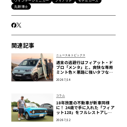
ヴィンテージミニカー
フィアット
モデルカーズ
丸餅博士
関連記事
ニュース＆トピックス
週末の逃避行はフィアット・ド
ブロ「メンタ」と。爽快な専用
ミント色×悪路に強いタフなMP
V
2026 7/14
コラム
18年放置の不動車が新車同様
に！ 24歳で手に入れた「フィア
ット128」をフルレストアした
真意【愛車群像】
2026 7/12