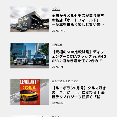
コラム
全国からメルセデスが集う埼玉
の名店「オートフィールド」─
─愛車を末永く楽しむ賢い修理
術と、プロがフックス製オイル
2026 7/30
を選ぶ理由〈PR〉
国内試乗
【究極のSUV比較試乗】ディフ
ェンダーOCTAブラック vs AMG
G63：道なき道を征く2台の「対
極的アプローチ」
2026 7/1
ニュース＆トピックス
【ル・ボラン8月号】クルマ好き
の「？」が「！」に変わる！ 最
新テクノロジーも紐解く「輸入
車Q&A」
2026 6/25