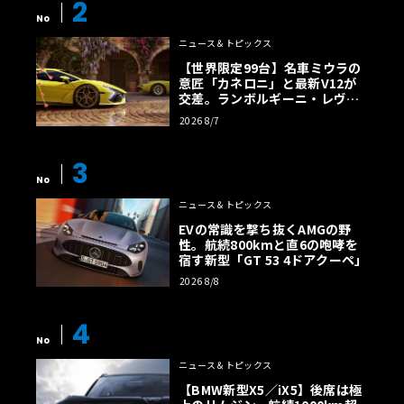
2
No
ニュース＆トピックス
【世界限定99台】名車ミウラの
意匠「カネロニ」と最新V12が
交差。ランボルギーニ・レヴエ
ルトに60周年記念車が登場
2026 8/7
3
No
ニュース＆トピックス
EVの常識を撃ち抜くAMGの野
性。航続800kmと直6の咆哮を
宿す新型「GT 53 4ドアクーペ」
2026 8/8
4
No
ニュース＆トピックス
【BMW新型X5／iX5】後席は極