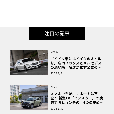
VOLANT LAB》
注目の記事
コラム
「ドイツ車にはドイツのオイル
を」名門フックスとメルセデス
の深い縁。名店が推す公認の安
心と、Cクラスで味わうシルキー
2026 8/6
な走り〈PR〉
コラム
スマホで完結、サポートは万
全！ 新型EV「インスター」で実
感するヒョンデの「4つの安心」
【第1回・ヒョンデ6つの疑問：
2026 7/31
Why? Hyundai?】〈PR〉