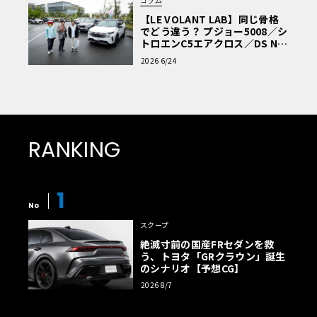
コラム
【LE VOLANT LAB】同じ骨格
でどう違う？ プジョー5008／シ
トロエンC5エアクロス／DS Nº4
読者一気乗りレポート
2026 6/24
RANKING
1
No
スクープ
絶滅寸前の国産FRセダンを救
う、トヨタ「GRクラウン」誕生
のシナリオ【予想CG】
2026 8/7