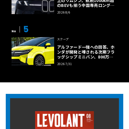
上のリムジン。航続1000km超
のBEVも揃う中国専売ロング仕
様の全貌
2026 8/6
5
No
スクープ
アルファード一強への回答。ホ
ンダが開発と噂される次期フラ
ッグシップミニバン、800万円
超の勝算【予想CG】
2026 7/31