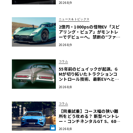
2026 8/9
ニュース＆トピックス
2億円・1000psの怪物EV「スピ
アリング・ピュア」がモントレ
ーでデビューへ。禁断の“ファン
カー”をマクマートリーがついに
2026 8/9
市販化
コラム
55年前のビュイックが起源。G
Mが切り拓いたトラクションコ
ントロール技術、最新EVへと至
る進化の軌跡
2026 8/8
コラム
【同乗試乗】コース幅の狭い難
所をどう攻める？ 新型ベントレ
ー・コンチネンタルGT S、680
psを解き放つ限界ヒルクライム
2026 8/8
【グッドウッドFoS 2026】《LE