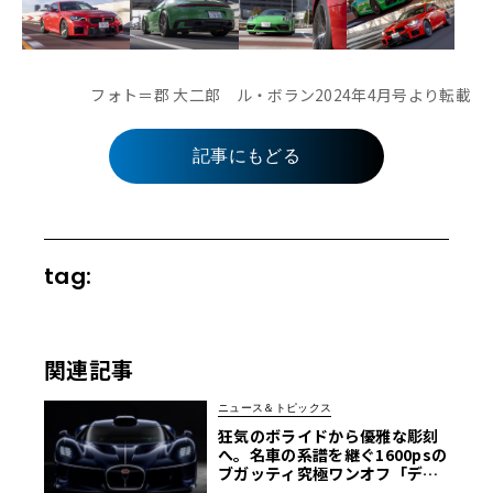
フォト＝郡 大二郎 ル・ボラン2024年4月号より転載
記事にもどる
tag:
関連記事
ニュース＆トピックス
狂気のボライドから優雅な彫刻
へ。名車の系譜を継ぐ1600psの
ブガッティ究極ワンオフ「デス
トリエ」