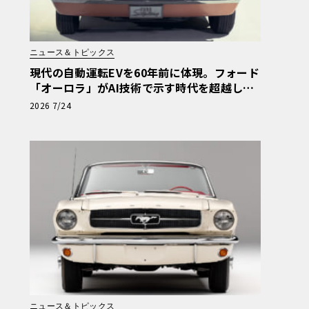
ニュース＆トピックス
現代の自動運転EVを60年前に体現。フォード
「オーロラ」がAI技術で示す時代を超越した
先見性
2026 7/24
ニュース＆トピックス