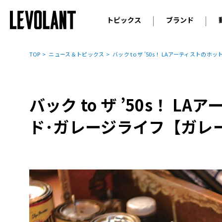
トピックス
ブランド
輸入車
アウデ
ニュース
TOP
ニュース＆トピックス
バック to ザ ’50s！ LAアーティスト
スクープ
メルセ
試乗
アルピ
コラム
バック to ザ ’50s！ 
プジョ
アルフ
ド･ガレージライフ【ガレ
ランボ
ベント
ランド
MINI
ボルボ
ジープ