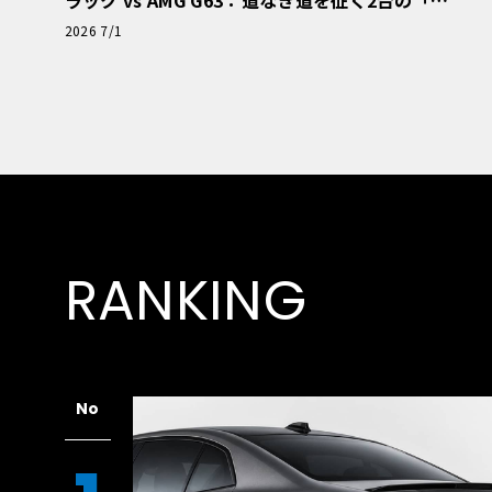
極的アプローチ」
2026 7/1
RANKING
No