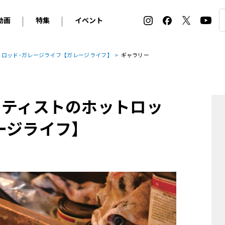
動画
特集
イベント
ィ
BMW
アルピナ
オリジナル動画
2026 サマータイヤ＆ホイール バイヤーズガイド
ル・ボラン カーズ・ミート2026横浜
のホットロッド･ガレージライフ【ガレージライフ】
ギャラリー
2025-2026 冬 スタッドレス＆ウインタータイヤ バイヤ
SNOW EXPERIENCE in TOGAKUSHI SKI FIE
デス・ベンツ
ポルシェ
フォルクスワーゲン
ホイールカタログ2025-2026冬
EV:LIFE FUTAKO TAMAGAWA 2026
ーヌ
シトロエン
DSオートモビル
ホイールカタログ
EV:LIFE KOBE 2025
LAアーティストのホットロッ
ー
ルノー
アバルト
タイヤ特集
ル・ボラン カーズ・ミート2025横浜
ァ・ロメオ
フェラーリ
フィアット
ージライフ】
ルギーニ
マセラティ
アストン・マーティン
レー
ケータハム
ジャガー
ローバー
ロータス
マクラーレン
モーガン
ロールス・ロイス
キャデラック
シボレー
テスラ
ヒョンデ