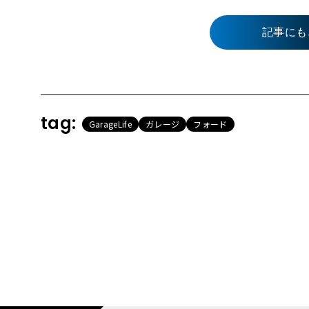
記事にも
tag:
GarageLife
ガレージ
フォード