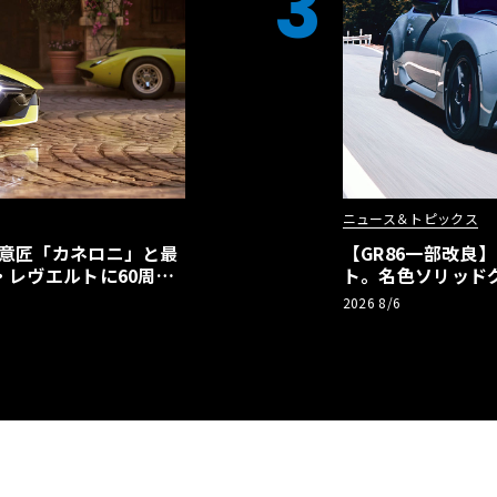
3
ニュース＆トピックス
の意匠「カネロニ」と最
【GR86一部改良
・レヴエルトに60周年
ト。名色ソリッド
極みへ
2026 8/6