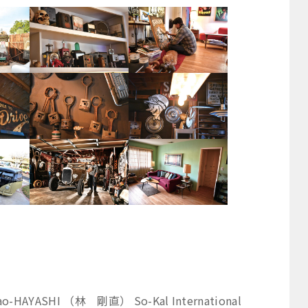
nao-HAYASHI （林 剛直） So-Kal International