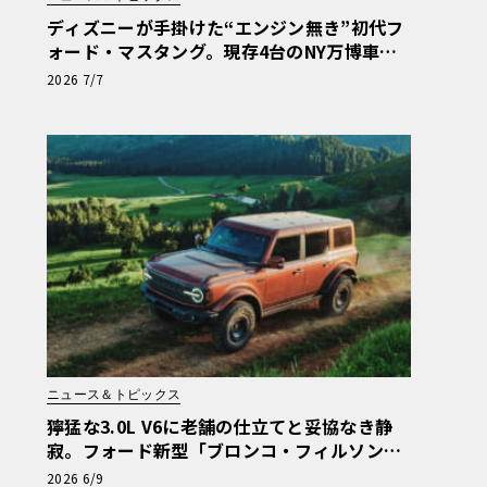
ディズニーが手掛けた“エンジン無き”初代フ
ォード・マスタング。現存4台のNY万博車両
が米国の歴史的遺産へ
2026 7/7
ニュース＆トピックス
獰猛な3.0L V6に老舗の仕立てと妥協なき静
寂。フォード新型「ブロンコ・フィルソン」
が生む至高の二面性
2026 6/9