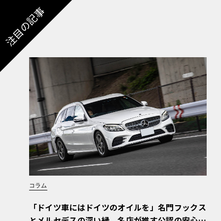
注目の記事
コラム
「ドイツ車にはドイツのオイルを」名門フックス
とメルセデスの深い縁。名店が推す公認の安心