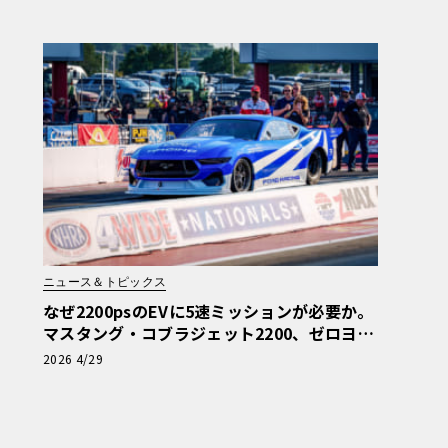
ニュース＆トピックス
なぜ2200psのEVに5速ミッションが必要か。
マスタング・コブラジェット2200、ゼロヨン
6.76秒の真実
2026 4/29