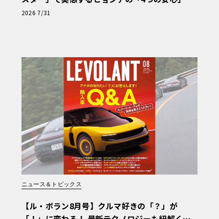
【第1回・ヒョンデ6つの疑問：Why? Hyunda
2026 7/31
i?】〈PR〉
ニュース＆トピックス
【ル・ボラン8月号】クルマ好きの「？」が
「！」に変わる！ 最新テクノロジーも紐解く