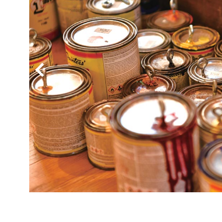
BYD
その
国産車
レクサ
ホンダ
三菱
光岡
その