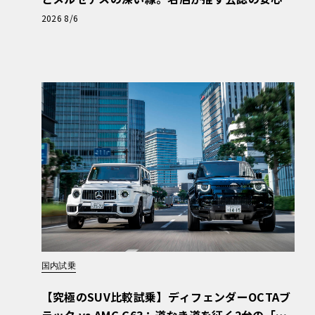
と、Cクラスで味わうシルキーな走り〈PR〉
2026 8/6
国内試乗
【究極のSUV比較試乗】ディフェンダーOCTAブ
ラック vs AMG G63：道なき道を征く2台の「対