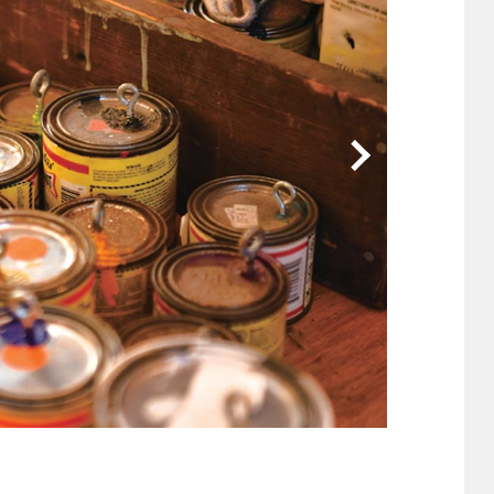
他
ス
トヨタ
日産
スバル
マツダ
ダイハツ
スズキ
他