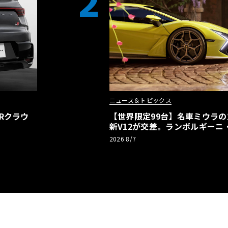
2
ニュース＆トピックス
Rクラウ
【世界限定99台】名車ミウラ
新V12が交差。ランボルギーニ
記念車が登場
2026 8/7