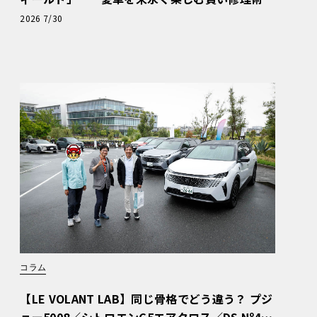
と、プロがフックス製オイルを選ぶ理由〈PR〉
2026 7/30
コラム
【LE VOLANT LAB】同じ骨格でどう違う？ プジ
ョー5008／シトロエンC5エアクロス／DS Nº4