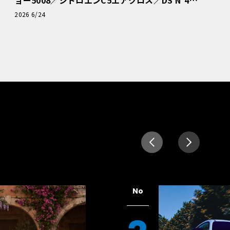
読者一気乗りレポート
2026 6/24
No