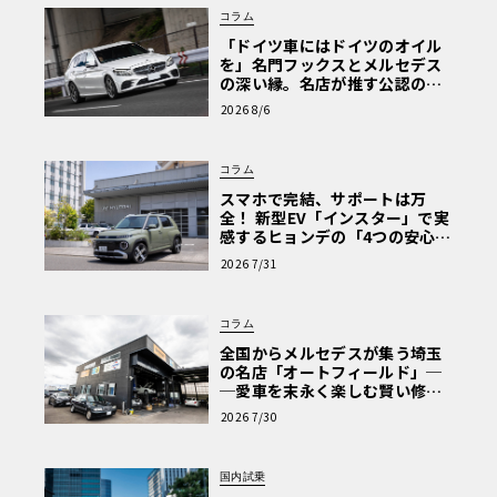
コラム
「ドイツ車にはドイツのオイル
を」名門フックスとメルセデス
の深い縁。名店が推す公認の安
心と、Cクラスで味わうシルキー
2026 8/6
な走り〈PR〉
コラム
スマホで完結、サポートは万
全！ 新型EV「インスター」で実
感するヒョンデの「4つの安心」
【第1回・ヒョンデ6つの疑問：
2026 7/31
Why? Hyundai?】〈PR〉
コラム
全国からメルセデスが集う埼玉
の名店「オートフィールド」─
─愛車を末永く楽しむ賢い修理
術と、プロがフックス製オイル
2026 7/30
を選ぶ理由〈PR〉
国内試乗