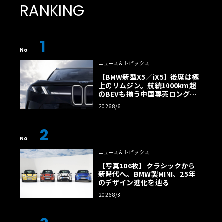
RANKING
1
No
ニュース＆トピックス
【BMW新型X5／iX5】後席は極
上のリムジン。航続1000km超
のBEVも揃う中国専売ロング仕
様の全貌
2026 8/6
2
No
ニュース＆トピックス
【写真106枚】クラシックから
新時代へ。BMW製MINI、25年
のデザイン進化を辿る
2026 8/3