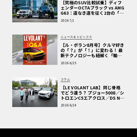
【究極のSUV比較試乗】ディフ
ェンダーOCTAブラック vs AMG
G63：道なき道を征く2台の「対
極的アプローチ」
2026 7/1
ニュース＆トピックス
【ル・ボラン8月号】クルマ好き
の「？」が「！」に変わる！ 最
新テクノロジーも紐解く「輸入
車Q&A」
2026 6/25
コラム
【LE VOLANT LAB】同じ骨格
でどう違う？ プジョー5008／シ
トロエンC5エアクロス／DS Nº4
読者一気乗りレポート
2026 6/24