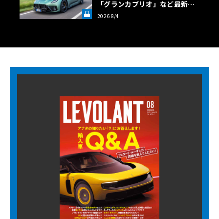
「グランカブリオ」など最新ト
ロフェオ3台の官能評価《LE VO
2026 8/4
LANT LAB》