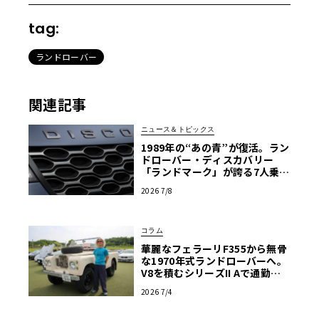
tag:
ランドローバー
関連記事
ニュース＆トピックス
1989年の“あの青”が復活。ラン
ドローバー・ディスカバリー
「ランドマーク」が誇る7人乗り
極上空間
2026 7/8
コラム
華麗なフェラーリF355から無骨
な1970年式ランドローバーへ。
V8を積むシリーズII Aで通勤す
る日々【愛車群像】
2026 7/4