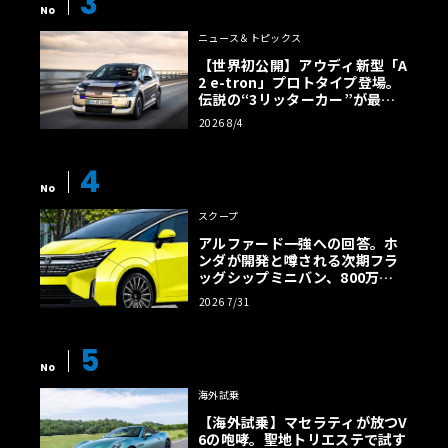
3
No
ニュース＆トピックス
【世界初公開】アウディ新型「A
2 e-tron」プロトタイプ登場。
伝説の“3リッターカー”が最高
効率エントリーBEVとして復活
2026 8/4
【画像38枚】
4
No
スクープ
アルファード一強への回答。ホ
ンダが開発と噂される次期フラ
ッグシップミニバン、800万円
超の勝算【予想CG】
2026 7/31
5
No
海外試乗
【海外試乗】マセラティが放つV
6の咆哮。聖地トリエステで試す