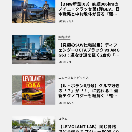
【BMW新型iX3】航続906kmの
ノイエ・クラッセ第1弾BEV。日
本戦略と中村敬斗が語る「駆け
ぬける歓び」
2026 7/24
国内試乗
【究極のSUV比較試乗】ディフ
ェンダーOCTAブラック vs AMG
G63：道なき道を征く2台の「対
極的アプローチ」
2026 7/1
ニュース＆トピックス
【ル・ボラン8月号】クルマ好き
の「？」が「！」に変わる！ 最
新テクノロジーも紐解く「輸入
車Q&A」
2026 6/25
コラム
【LE VOLANT LAB】同じ骨格
でどう違う？ プジョー5008／シ