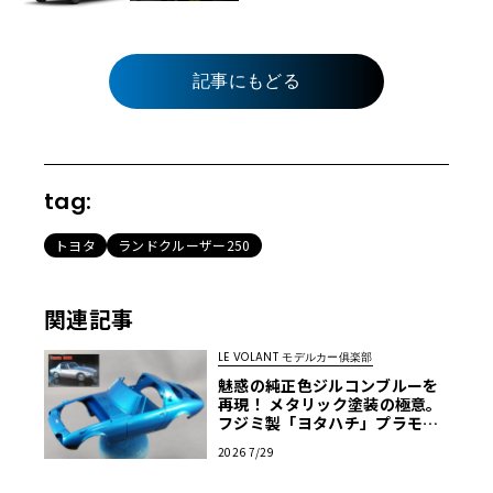
記事にもどる
tag:
トヨタ
ランドクルーザー250
関連記事
LE VOLANT モデルカー俱楽部
魅惑の純正色ジルコンブルーを
再現！ メタリック塗装の極意。
フジミ製「ヨタハチ」プラモを
イマドキ流の作り方で仕上げて
2026 7/29
みよう！ 第7回【LE VOLANT モ
デルカー俱楽部】