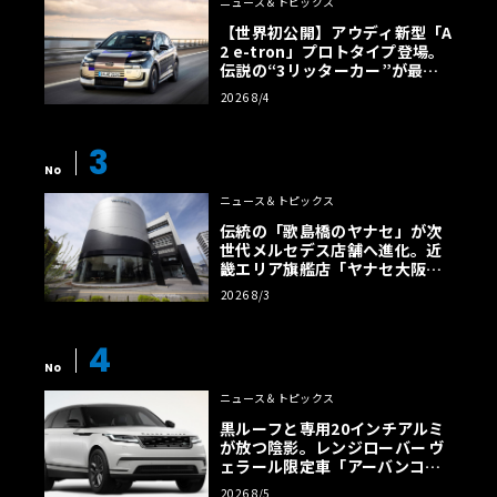
ニュース＆トピックス
【世界初公開】アウディ新型「A
2 e-tron」プロトタイプ登場。
伝説の“3リッターカー”が最高
効率エントリーBEVとして復活
2026 8/4
【画像38枚】
3
No
ニュース＆トピックス
伝統の「歌島橋のヤナセ」が次
世代メルセデス店舗へ進化。近
畿エリア旗艦店「ヤナセ大阪支
店」がリニューアル
2026 8/3
4
No
ニュース＆トピックス
黒ルーフと専用20インチアルミ
が放つ陰影。レンジローバー ヴ
ェラール限定車「アーバンコン
トラスト・エディション」登場
2026 8/5