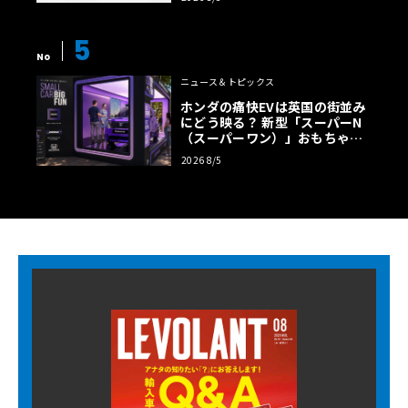
5
No
ニュース＆トピックス
ホンダの痛快EVは英国の街並み
にどう映る？ 新型「スーパーN
（スーパーワン）」おもちゃ箱
ツアーの全貌
2026 8/5