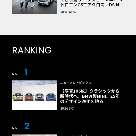
トロエンC5エアクロス／DS Nº4
読者一気乗りレポート
2026 6/24
RANKING
1
No
ニュース＆トピックス
【写真106枚】クラシックから
新時代へ。BMW製MINI、25年
のデザイン進化を辿る
2026 8/3
2
No