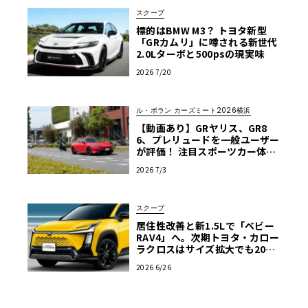
スクープ
標的はBMW M3？ トヨタ新型
「GRカムリ」に噂される新世代
2.0Lターボと500psの現実味
2026 7/20
ル・ボラン カーズミート2026横浜
【動画あり】GRヤリス、GR8
6、プレリュードを一般ユーザー
が評価！ 注目スポーツカー体験
試乗レポート【ル・ボラン カー
2026 7/3
ズミート2026横浜】
スクープ
居住性改善と新1.5Lで「ベビー
RAV4」へ。次期トヨタ・カロー
ラクロスはサイズ拡大でも200
万円台死守か
2026 6/26