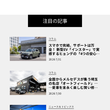
注目の記事
コラム
スマホで完結、サポートは万
全！ 新型EV「インスター」で実
感するヒョンデの「4つの安心」
【第1回・ヒョンデ6つの疑問：
2026 7/31
Why? Hyundai?】〈PR〉
コラム
全国からメルセデスが集う埼玉
の名店「オートフィールド」─
─愛車を末永く楽しむ賢い修理
術と、プロがフックス製オイル
2026 7/30
を選ぶ理由〈PR〉
ニュース＆トピックス