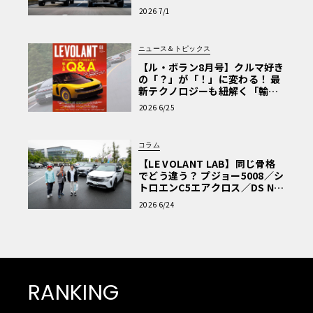
極的アプローチ」
2026 7/1
ニュース＆トピックス
【ル・ボラン8月号】クルマ好き
の「？」が「！」に変わる！ 最
新テクノロジーも紐解く「輸入
車Q&A」
2026 6/25
コラム
【LE VOLANT LAB】同じ骨格
でどう違う？ プジョー5008／シ
トロエンC5エアクロス／DS Nº4
読者一気乗りレポート
2026 6/24
RANKING