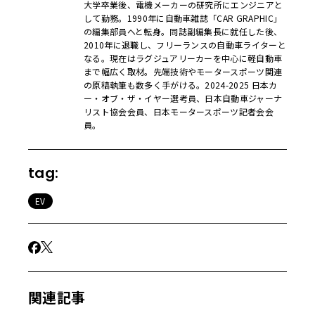
大学卒業後、電機メーカーの研究所にエンジニアと
して勤務。1990年に自動車雑誌「CAR GRAPHIC」
の編集部員へと転身。同誌副編集長に就任した後、
2010年に退職し、フリーランスの自動車ライターと
なる。現在はラグジュアリーカーを中心に軽自動車
まで幅広く取材。先端技術やモータースポーツ関連
の原稿執筆も数多く手がける。2024-2025 日本カ
ー・オブ・ザ・イヤー選考員、日本自動車ジャーナ
リスト協会会員、日本モータースポーツ記者会会
員。
tag:
EV
関連記事