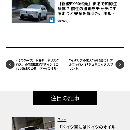
【新型EX90試乗】まるで知的生
命体？ 慣性の法則をチャラにす
る走りと安全を備えた、ボルボ
新旗艦EVの結論《LE VOLANT L
2026 8/5
AB》
【スクープ】トヨタ「ヤリスク
"イタリアの恋人"が70歳に！ ア
ロス」の次期型EVデザインはこ
ルファロメオ｢ジュリエッタ スプ
れで決まりか!? 「アーバンSUV
リント｣
コンセプト」の量産型を大予想！
注目の記事
コラム
「ドイツ車にはドイツのオイル