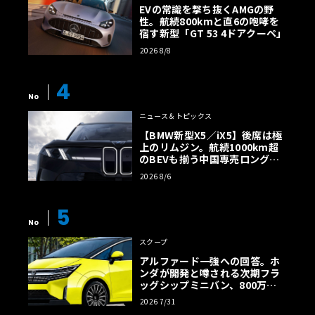
EVの常識を撃ち抜くAMGの野
性。航続800kmと直6の咆哮を
宿す新型「GT 53 4ドアクーペ」
2026 8/8
4
No
ニュース＆トピックス
【BMW新型X5／iX5】後席は極
上のリムジン。航続1000km超
のBEVも揃う中国専売ロング仕
様の全貌
2026 8/6
5
No
スクープ
アルファード一強への回答。ホ
ンダが開発と噂される次期フラ
ッグシップミニバン、800万円
超の勝算【予想CG】
2026 7/31