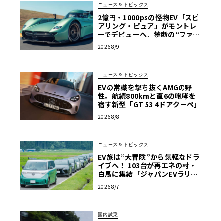
ニュース＆トピックス
2億円・1000psの怪物EV「スピ
アリング・ピュア」がモントレ
ーでデビューへ。禁断の“ファン
カー”をマクマートリーがついに
2026 8/9
市販化
ニュース＆トピックス
EVの常識を撃ち抜くAMGの野
性。航続800kmと直6の咆哮を
宿す新型「GT 53 4ドアクーペ」
2026 8/8
ニュース＆トピックス
EV旅は“大冒険”から気軽なドラ
イブへ！ 103台が再エネの村・
白馬に集結「ジャパンEVラリー
2026」体験記
2026 8/7
国内試乗