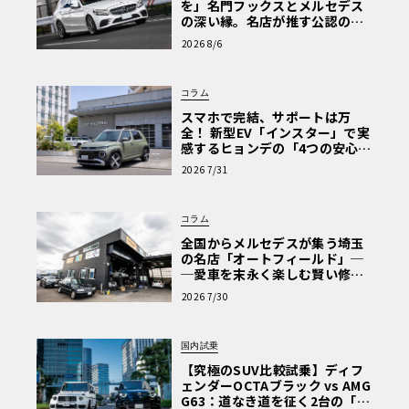
を」名門フックスとメルセデス
の深い縁。名店が推す公認の安
心と、Cクラスで味わうシルキー
2026 8/6
な走り〈PR〉
コラム
スマホで完結、サポートは万
全！ 新型EV「インスター」で実
感するヒョンデの「4つの安心」
【第1回・ヒョンデ6つの疑問：
2026 7/31
Why? Hyundai?】〈PR〉
コラム
全国からメルセデスが集う埼玉
の名店「オートフィールド」─
─愛車を末永く楽しむ賢い修理
術と、プロがフックス製オイル
2026 7/30
を選ぶ理由〈PR〉
国内試乗
【究極のSUV比較試乗】ディフ
ェンダーOCTAブラック vs AMG
G63：道なき道を征く2台の「対