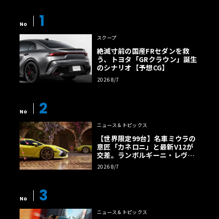
1
No
スクープ
絶滅寸前の国産FRセダンを救
う、トヨタ「GRクラウン」誕生
のシナリオ【予想CG】
2026 8/7
2
No
ニュース＆トピックス
【世界限定99台】名車ミウラの
意匠「カネロニ」と最新V12が
交差。ランボルギーニ・レヴエ
ルトに60周年記念車が登場
2026 8/7
3
No
ニュース＆トピックス