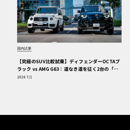
国内試乗
【究極のSUV比較試乗】ディフェンダーOCTAブ
ラック vs AMG G63：道なき道を征く2台の「対
極的アプローチ」
2026 7/1