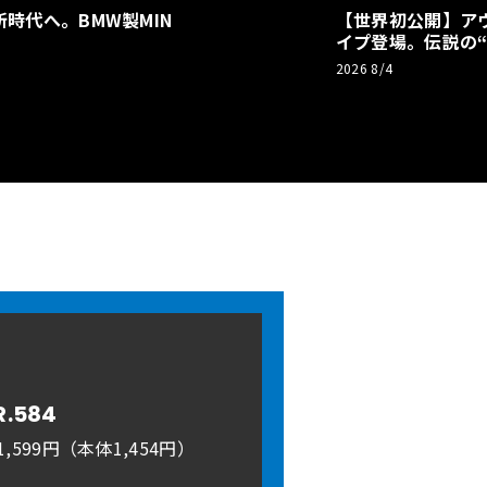
時代へ。BMW製MIN
【世界初公開】アウデ
イプ登場。伝説の
リーBEVとして復
2026 8/4
R.584
,599円（本体1,454円）