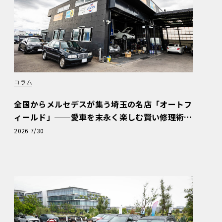
コラム
全国からメルセデスが集う埼玉の名店「オートフ
ィールド」──愛車を末永く楽しむ賢い修理術
と、プロがフックス製オイルを選ぶ理由〈PR〉
2026 7/30