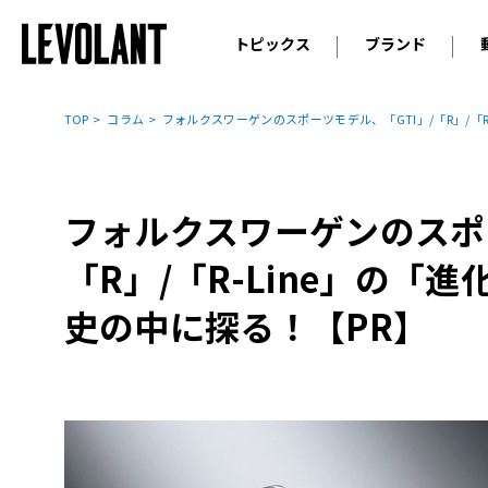
トピックス
ブランド
輸入車
アウデ
ニュース
TOP
コラム
フォルクスワーゲンのスポーツモデル、「GTI」/「R」/「
スクープ
メルセ
試乗
アルピ
コラム
フォルクスワーゲンのスポー
プジョ
アルフ
「R」/「R-Line」の「
ランボ
史の中に探る！【PR】
ベント
ランド
MINI
ボルボ
ジープ