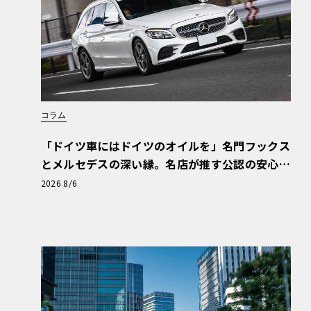
コラム
「ドイツ車にはドイツのオイルを」名門フックス
とメルセデスの深い縁。名店が推す公認の安心
と、Cクラスで味わうシルキーな走り〈PR〉
2026 8/6