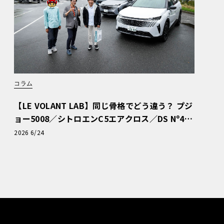
コラム
【LE VOLANT LAB】同じ骨格でどう違う？ プジ
ョー5008／シトロエンC5エアクロス／DS Nº4
読者一気乗りレポート
2026 6/24