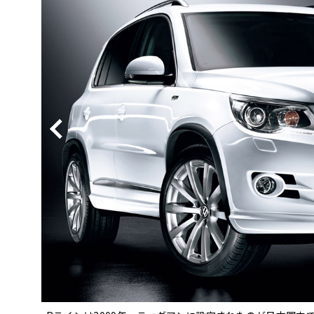
BYD
その
国産車
レクサ
ホンダ
三菱
光岡
その