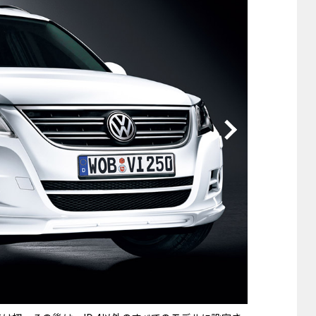
他
ス
トヨタ
日産
スバル
マツダ
ダイハツ
スズキ
他