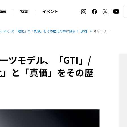
動画
特集
イベント
ィ
BMW
アルピナ
オリジナル動画
2026 サマータイヤ＆ホイール バイヤーズガイド
ル・ボラン カーズ・ミート2026横浜
R-Line」の「進化」と「真価」をその歴史の中に探る！【PR】
ギャラリー
2025-2026 冬 スタッドレス＆ウインタータイヤ バイヤ
SNOW EXPERIENCE in TOGAKUSHI SKI FIE
デス・ベンツ
ポルシェ
フォルクスワーゲン
ホイールカタログ2025-2026冬
EV:LIFE FUTAKO TAMAGAWA 2026
ーヌ
シトロエン
DSオートモビル
ホイールカタログ
EV:LIFE KOBE 2025
ツモデル、「GTI」/
ー
ルノー
アバルト
タイヤ特集
ル・ボラン カーズ・ミート2025横浜
ァ・ロメオ
フェラーリ
フィアット
進化」と「真価」をその歴
ルギーニ
マセラティ
アストン・マーティン
レー
ケータハム
ジャガー
ローバー
ロータス
マクラーレン
モーガン
ロールス・ロイス
キャデラック
シボレー
テスラ
ヒョンデ