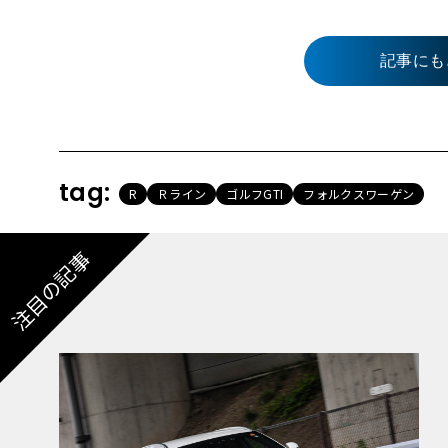
記事にも
tag:
R
Ｒライン
ゴルフGTI
フォルクスワーゲン
注目の記事