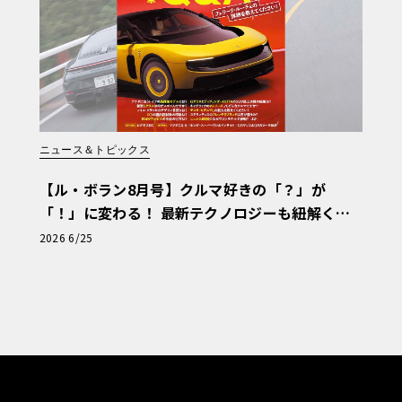
ニュース＆トピックス
【ル・ボラン8月号】クルマ好きの「？」が
「！」に変わる！ 最新テクノロジーも紐解く
「輸入車Q&A」
2026 6/25