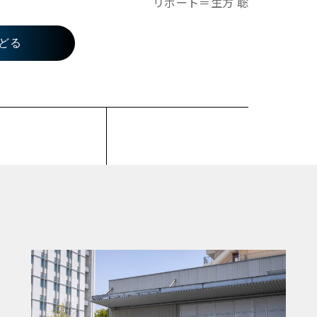
リポート＝生方 聡
どる