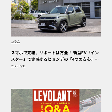
コラム
スマホで完結、サポートは万全！ 新型EV「イン
スター」で実感するヒョンデの「4つの安心」
【第1回・ヒョンデ6つの疑問：Why? Hyunda
2026 7/31
i?】〈PR〉