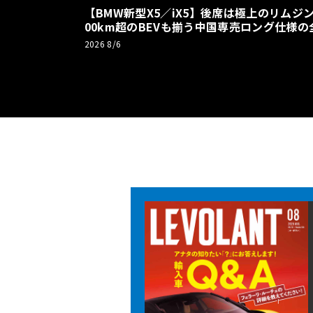
【BMW新型X5／iX5】後席は極上のリムジン
00km超のBEVも揃う中国専売ロング仕様の
2026 8/6