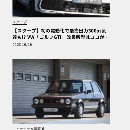
スクープ
【スクープ】初の電動化で最高出力300ps到
達も!? VW「ゴルフGTI」改良新型はココが変
わる！
2023 10/16
ニューモデル情報通