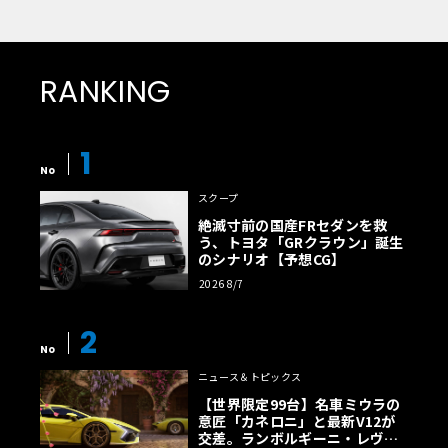
RANKING
1
No
スクープ
絶滅寸前の国産FRセダンを救
う、トヨタ「GRクラウン」誕生
のシナリオ【予想CG】
2026 8/7
2
No
ニュース＆トピックス
【世界限定99台】名車ミウラの
意匠「カネロニ」と最新V12が
交差。ランボルギーニ・レヴエ