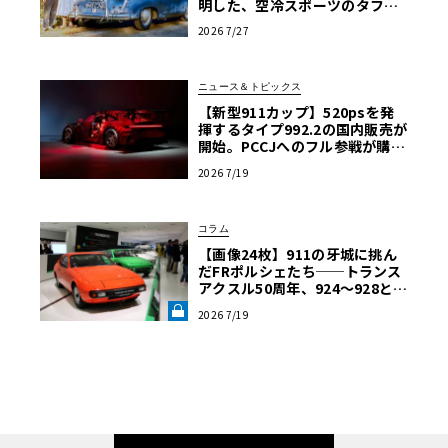
明した、空冷スポーツのタフな
真価
2026 7/27
ニュース＆トピックス
【新型911カップ】520psを発
揮するタイプ992.2の国内販売が
開始。PCCJへのフル参戦が購入
の条件に
2026 7/19
コラム
【画像24枚】911の牙城に挑ん
だFRポルシェたち──トランス
アクスル50周年、924～928と幻
のプロトタイプの軌跡《LE VOL
2026 7/19
ANT LAB》