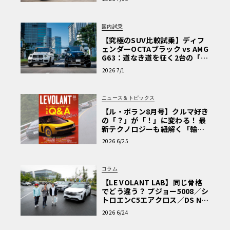
を選ぶ理由〈PR〉
国内試乗
【究極のSUV比較試乗】ディフ
ェンダーOCTAブラック vs AMG
G63：道なき道を征く2台の「対
極的アプローチ」
2026 7/1
ニュース＆トピックス
【ル・ボラン8月号】クルマ好き
の「？」が「！」に変わる！ 最
新テクノロジーも紐解く「輸入
車Q&A」
2026 6/25
コラム
【LE VOLANT LAB】同じ骨格
でどう違う？ プジョー5008／シ
トロエンC5エアクロス／DS Nº4
読者一気乗りレポート
2026 6/24