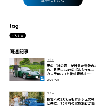
記事にもどる
tag:
ポルシェ
関連記事
コラム
妻の「神の声」が叶えた奇跡の1
台。世界に12台のポルシェ911
カレラRS2.7と絶対音感オーナ
ーの究極空冷ライフ【愛車と原
2026 7/28
体験】《LE VOLANT LAB》
コラム
極北への1万kmもポルシェ356
と共に。70年前の家族旅行が証