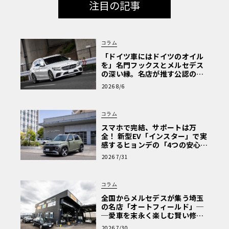
注目の記事
コラム
「ドイツ車にはドイツのオイル
を」名門フックスとメルセデス
の深い縁。名店が推す公認の安
心と、Cクラスで味わうシルキー
2026 8/6
な走り〈PR〉
コラム
スマホで完結、サポートは万
全！ 新型EV「インスター」で実
感するヒョンデの「4つの安心」
【第1回・ヒョンデ6つの疑問：
2026 7/31
Why? Hyundai?】〈PR〉
コラム
全国からメルセデスが集う埼玉
の名店「オートフィールド」─
─愛車を末永く楽しむ賢い修理
術と、プロがフックス製オイル
2026 7/30