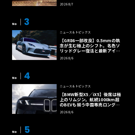
ルトに60周年記念車が登場
2026 8/7
3
No
ニュース＆トピックス
【GR86一部改良】0.5mmの執
念が生む極上のシフト。名色ソ
リッドグレー復活と最新アイサ
イトでFRの極みへ
2026 8/6
4
No
ニュース＆トピックス
【BMW新型X5／iX5】後席は極
上のリムジン。航続1000km超
のBEVも揃う中国専売ロング仕
様の全貌
2026 8/6
5
No