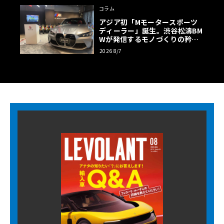
コラム
アジア初「Mモータースポーツ
ディーラー」誕生。渋谷松濤BM
Wが発信するモノづくりの矜持
【木下隆之コラム】
2026 8/7