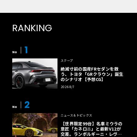
RANKING
1
No
スクープ
絶滅寸前の国産FRセダンを救
う、トヨタ「GRクラウン」誕生
のシナリオ【予想CG】
2026 8/7
2
No
ニュース＆トピックス
【世界限定99台】名車ミウラの
意匠「カネロニ」と最新V12が
交差。ランボルギーニ・レヴエ