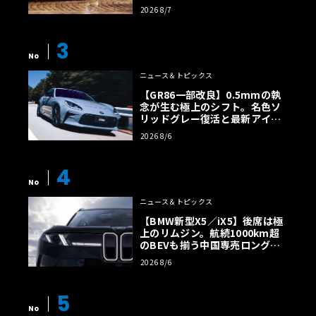
ルトに60周年記念車が登場
2026 8/7
3
No
ニュース＆トピックス
【GR86一部改良】0.5mmの執
念が生む極上のシフト。名色ソ
リッドグレー復活と最新アイサ
イトでFRの極みへ
2026 8/6
4
No
ニュース＆トピックス
【BMW新型X5／iX5】後席は極
上のリムジン。航続1000km超
のBEVも揃う中国専売ロング仕
様の全貌
2026 8/6
5
No