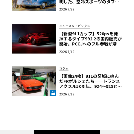
明した、空冷スポーツのタフな
真価
2026 7/27
ニュース＆トピックス
【新型911カップ】520psを発
揮するタイプ992.2の国内販売が
開始。PCCJへのフル参戦が購入
の条件に
2026 7/19
コラム
【画像24枚】911の牙城に挑ん
だFRポルシェたち──トランス
アクスル50周年、924～928と幻
のプロトタイプの軌跡《LE VOL
2026 7/19
ANT LAB》