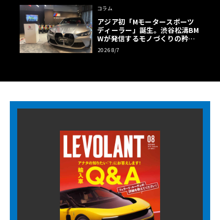
コラム
アジア初「Mモータースポーツ
ディーラー」誕生。渋谷松濤BM
Wが発信するモノづくりの矜持
【木下隆之コラム】
2026 8/7