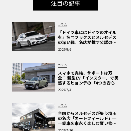
注目の記事
コラム
「ドイツ車にはドイツのオイル
を」名門フックスとメルセデス
の深い縁。名店が推す公認の安
心と、Cクラスで味わうシルキー
2026 8/6
な走り〈PR〉
コラム
スマホで完結、サポートは万
全！ 新型EV「インスター」で実
感するヒョンデの「4つの安心」
【第1回・ヒョンデ6つの疑問：
2026 7/31
Why? Hyundai?】〈PR〉
コラム
全国からメルセデスが集う埼玉
の名店「オートフィールド」─
─愛車を末永く楽しむ賢い修理
術と、プロがフックス製オイル
2026 7/30