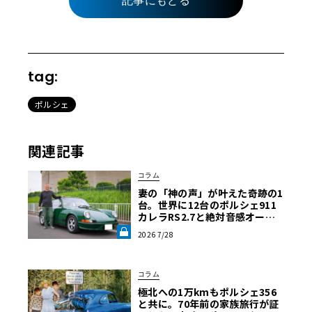
記事にもどる
tag:
ポルシェ
関連記事
コラム
妻の「神の声」が叶えた奇跡の1
台。世界に12台のポルシェ911
カレラRS2.7と絶対音感オーナ
ーの究極空冷ライフ【愛車と原
2026 7/28
体験】《LE VOLANT LAB》
コラム
極北への1万kmもポルシェ356
と共に。70年前の家族旅行が証