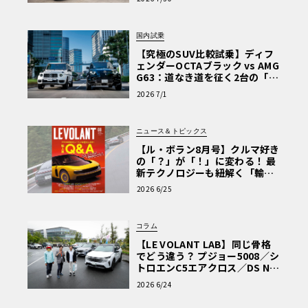
を選ぶ理由〈PR〉
国内試乗
【究極のSUV比較試乗】ディフ
ェンダーOCTAブラック vs AMG
G63：道なき道を征く2台の「対
極的アプローチ」
2026 7/1
ニュース＆トピックス
【ル・ボラン8月号】クルマ好き
の「？」が「！」に変わる！ 最
新テクノロジーも紐解く「輸入
車Q&A」
2026 6/25
コラム
【LE VOLANT LAB】同じ骨格
でどう違う？ プジョー5008／シ
トロエンC5エアクロス／DS Nº4
読者一気乗りレポート
2026 6/24