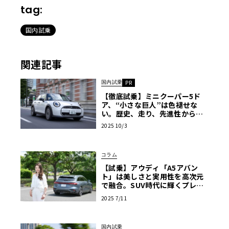
tag:
国内試乗
関連記事
国内試乗
PR
【徹底試乗】ミニクーパー5ド
ア、“小さな巨人”は色褪せな
い。歴史、走り、先進性から解
剖【PR】
2025 10/3
コラム
【試乗】アウディ「A5アバン
ト」は美しさと実用性を高次元
で融合。SUV時代に輝くプレミ
アムワゴンの真価【黒木美珠の
2025 7/11
輸入車デビューへの道】
国内試乗