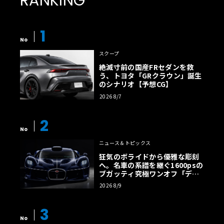
RANKING
1
No
スクープ
絶滅寸前の国産FRセダンを救
う、トヨタ「GRクラウン」誕生
のシナリオ【予想CG】
2026 8/7
2
No
ニュース＆トピックス
狂気のボライドから優雅な彫刻
へ。名車の系譜を継ぐ1600psの
ブガッティ究極ワンオフ「デス
トリエ」
2026 8/9
3
No