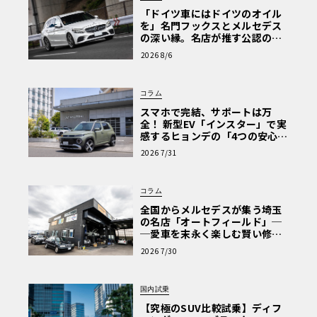
「ドイツ車にはドイツのオイル
を」名門フックスとメルセデス
の深い縁。名店が推す公認の安
心と、Cクラスで味わうシルキー
2026 8/6
な走り〈PR〉
コラム
スマホで完結、サポートは万
全！ 新型EV「インスター」で実
感するヒョンデの「4つの安心」
【第1回・ヒョンデ6つの疑問：
2026 7/31
Why? Hyundai?】〈PR〉
コラム
全国からメルセデスが集う埼玉
の名店「オートフィールド」─
─愛車を末永く楽しむ賢い修理
術と、プロがフックス製オイル
2026 7/30
を選ぶ理由〈PR〉
国内試乗
【究極のSUV比較試乗】ディフ