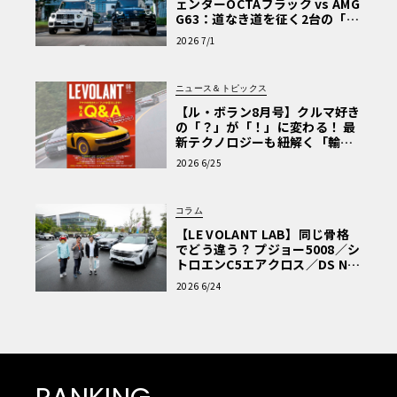
ェンダーOCTAブラック vs AMG
G63：道なき道を征く2台の「対
極的アプローチ」
2026 7/1
ニュース＆トピックス
【ル・ボラン8月号】クルマ好き
の「？」が「！」に変わる！ 最
新テクノロジーも紐解く「輸入
車Q&A」
2026 6/25
コラム
【LE VOLANT LAB】同じ骨格
でどう違う？ プジョー5008／シ
トロエンC5エアクロス／DS Nº4
読者一気乗りレポート
2026 6/24