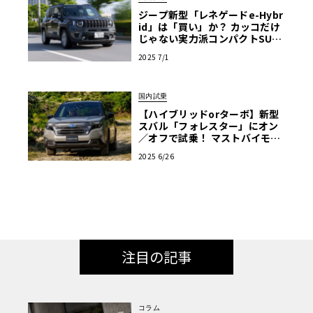
ジープ新型「レネゲードe-Hybr
id」は「買い」か？ カッコだけ
じゃない実力派コンパクトSUV
に試乗してみた
2025 7/1
国内試乗
【ハイブリッドorターボ】新型
スバル「フォレスター」にオン
／オフで試乗！ マストバイモデ
ルはどちら？
2025 6/26
注目の記事
コラム