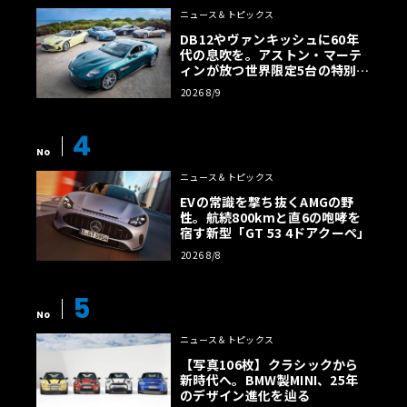
ニュース＆トピックス
DB12やヴァンキッシュに60年
代の息吹を。アストン・マーテ
ィンが放つ世界限定5台の特別コ
レクション
2026 8/9
4
No
ニュース＆トピックス
EVの常識を撃ち抜くAMGの野
性。航続800kmと直6の咆哮を
宿す新型「GT 53 4ドアクーペ」
2026 8/8
5
No
ニュース＆トピックス
【写真106枚】クラシックから
新時代へ。BMW製MINI、25年
のデザイン進化を辿る