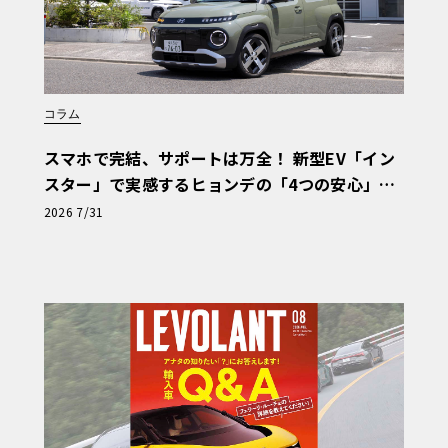
コラム
スマホで完結、サポートは万全！ 新型EV「イン
スター」で実感するヒョンデの「4つの安心」
【第1回・ヒョンデ6つの疑問：Why? Hyunda
2026 7/31
i?】〈PR〉