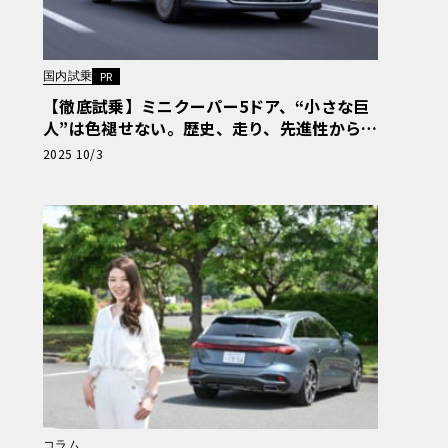
国内試乗
PR
【徹底試乗】ミニクーパー5ドア、“小さな巨
人”は色褪せない。歴史、走り、先進性から解
剖【PR】
2025 10/3
コラム