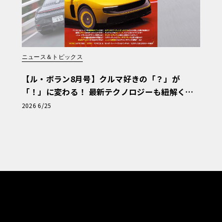
ニュース＆トピックス
【ル・ボラン8月号】クルマ好きの「？」が
「！」に変わる！ 最新テクノロジーも紐解く
「輸入車Q&A」
2026 6/25