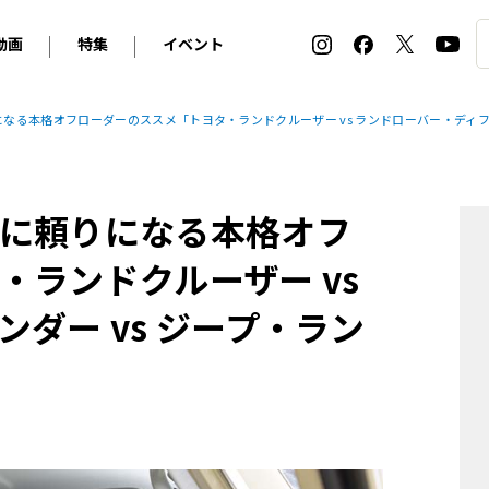
動画
特集
イベント
ィ
BMW
アルピナ
オリジナル動画
2026 サマータイヤ＆ホイール バイヤーズガイド
ル・ボラン カーズ・ミート2026横浜
なる本格オフローダーのススメ「トヨタ・ランドクルーザー vs ランドローバー・ディフェ
2025-2026 冬 スタッドレス＆ウインタータイヤ バイヤ
SNOW EXPERIENCE in TOGAKUSHI SKI FIE
デス・ベンツ
ポルシェ
フォルクスワーゲン
ホイールカタログ2025-2026冬
EV:LIFE FUTAKO TAMAGAWA 2026
ーヌ
シトロエン
DSオートモビル
ホイールカタログ
EV:LIFE KOBE 2025
に頼りになる本格オフ
ー
ルノー
アバルト
タイヤ特集
ル・ボラン カーズ・ミート2025横浜
ァ・ロメオ
フェラーリ
フィアット
・ランドクルーザー vs
ルギーニ
マセラティ
アストン・マーティン
ダー vs ジープ・ラン
レー
ケータハム
ジャガー
ローバー
ロータス
マクラーレン
モーガン
ロールス・ロイス
キャデラック
シボレー
テスラ
ヒョンデ