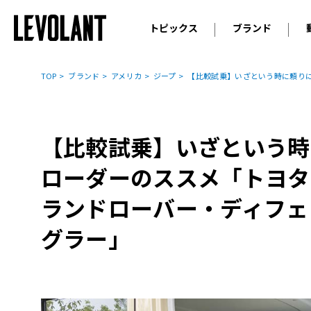
トピックス
ブランド
輸入車
アウデ
ニュース
TOP
ブランド
アメリカ
ジープ
【比較試乗】いざという時に頼りに
スクープ
メルセ
試乗
アルピ
コラム
【比較試乗】いざという時
プジョ
アルフ
ローダーのススメ「トヨタ
ランボ
ランドローバー・ディフェン
ベント
グラー」
ランド
MINI
ボルボ
ジープ