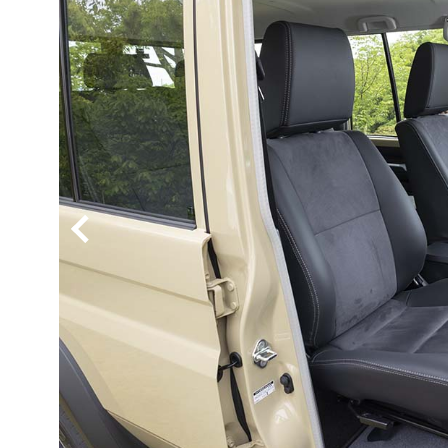
BYD
その
国産車
レクサ
ホンダ
三菱
光岡
その