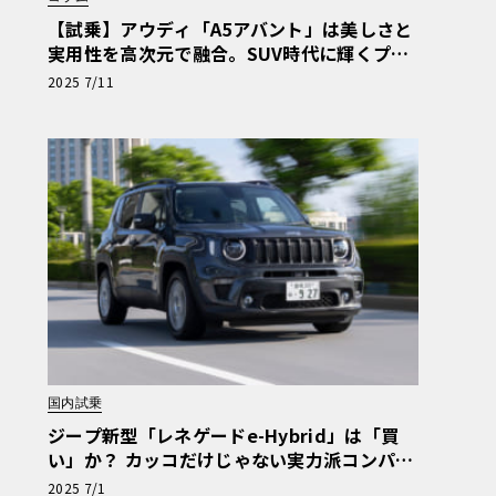
【試乗】アウディ「A5アバント」は美しさと
実用性を高次元で融合。SUV時代に輝くプレ
ミアムワゴンの真価【黒木美珠の輸入車デビ
2025 7/11
ューへの道】
国内試乗
ジープ新型「レネゲードe-Hybrid」は「買
い」か？ カッコだけじゃない実力派コンパク
トSUVに試乗してみた
2025 7/1