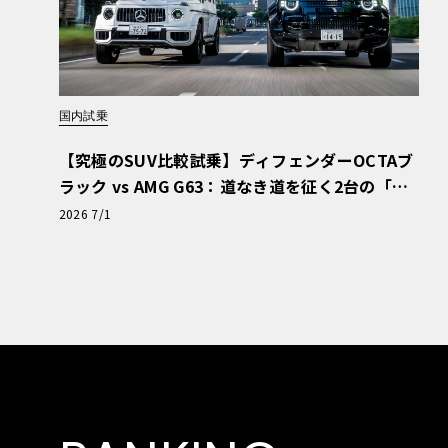
国内試乗
【究極のSUV比較試乗】ディフェンダーOCTAブ
ラック vs AMG G63：道なき道を征く2台の「対
極的アプローチ」
2026 7/1