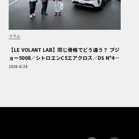
コラム
【LE VOLANT LAB】同じ骨格でどう違う？ プジ
ョー5008／シトロエンC5エアクロス／DS Nº4
読者一気乗りレポート
2026 6/24