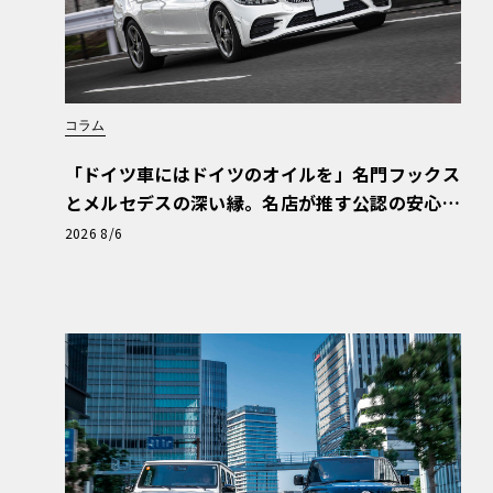
コラム
「ドイツ車にはドイツのオイルを」名門フックス
とメルセデスの深い縁。名店が推す公認の安心
と、Cクラスで味わうシルキーな走り〈PR〉
2026 8/6