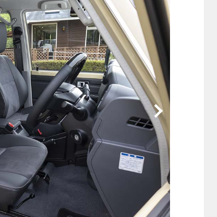
他
ス
トヨタ
日産
スバル
マツダ
ダイハツ
スズキ
他