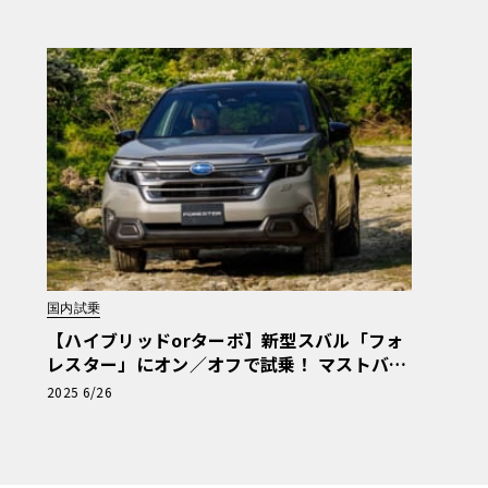
国内試乗
【ハイブリッドorターボ】新型スバル「フォ
レスター」にオン／オフで試乗！ マストバイ
モデルはどちら？
2025 6/26