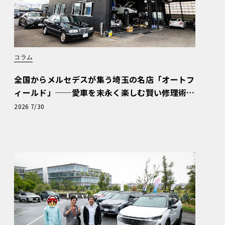
コラム
全国からメルセデスが集う埼玉の名店「オートフ
ィールド」──愛車を末永く楽しむ賢い修理術
と、プロがフックス製オイルを選ぶ理由〈PR〉
2026 7/30