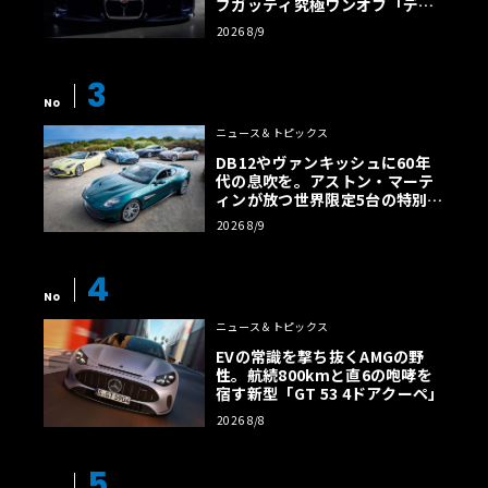
ブガッティ究極ワンオフ「デス
トリエ」
2026 8/9
3
No
ニュース＆トピックス
DB12やヴァンキッシュに60年
代の息吹を。アストン・マーテ
ィンが放つ世界限定5台の特別コ
レクション
2026 8/9
4
No
ニュース＆トピックス
EVの常識を撃ち抜くAMGの野
性。航続800kmと直6の咆哮を
宿す新型「GT 53 4ドアクーペ」
2026 8/8
5