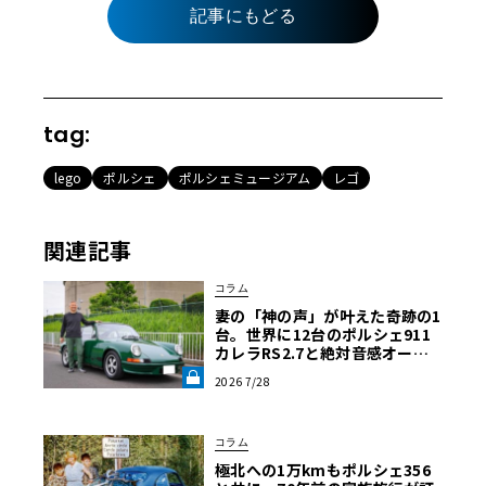
記事にもどる
tag:
lego
ポルシェ
ポルシェミュージアム
レゴ
関連記事
コラム
妻の「神の声」が叶えた奇跡の1
台。世界に12台のポルシェ911
カレラRS2.7と絶対音感オーナ
ーの究極空冷ライフ【愛車と原
2026 7/28
体験】《LE VOLANT LAB》
コラム
極北への1万kmもポルシェ356