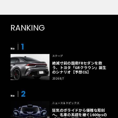
RANKING
1
No
スクープ
絶滅寸前の国産FRセダンを救
う、トヨタ「GRクラウン」誕生
のシナリオ【予想CG】
2026 8/7
2
No
ニュース＆トピックス
狂気のボライドから優雅な彫刻
へ。名車の系譜を継ぐ1600psの