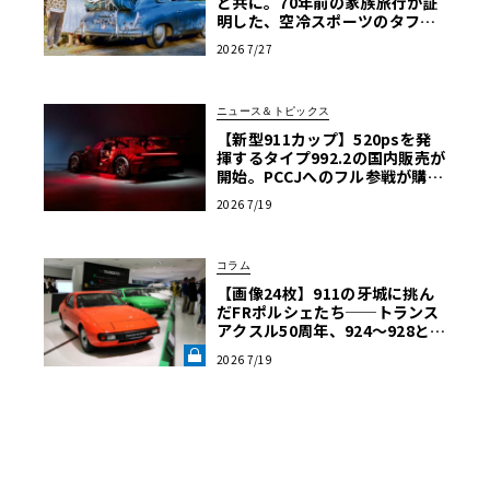
と共に。70年前の家族旅行が証
明した、空冷スポーツのタフな
真価
2026 7/27
ニュース＆トピックス
【新型911カップ】520psを発
揮するタイプ992.2の国内販売が
開始。PCCJへのフル参戦が購入
の条件に
2026 7/19
コラム
【画像24枚】911の牙城に挑ん
だFRポルシェたち──トランス
アクスル50周年、924～928と幻
のプロトタイプの軌跡《LE VOL
2026 7/19
ANT LAB》