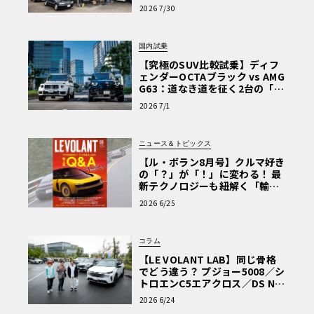
術と、プロがフックス製オイル
2026 7/30
を選ぶ理由〈PR〉
国内試乗
【究極のSUV比較試乗】ディフ
ェンダーOCTAブラック vs AMG
G63：道なき道を征く2台の「対
極的アプローチ」
2026 7/1
ニュース＆トピックス
【ル・ボラン8月号】クルマ好き
の「？」が「！」に変わる！ 最
新テクノロジーも紐解く「輸入
車Q&A」
2026 6/25
コラム
【LE VOLANT LAB】同じ骨格
でどう違う？ プジョー5008／シ
トロエンC5エアクロス／DS Nº4
読者一気乗りレポート
2026 6/24