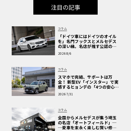
注目の記事
コラム
「ドイツ車にはドイツのオイル
を」名門フックスとメルセデス
の深い縁。名店が推す公認の安
心と、Cクラスで味わうシルキー
2026 8/6
な走り〈PR〉
コラム
スマホで完結、サポートは万
全！ 新型EV「インスター」で実
感するヒョンデの「4つの安心」
【第1回・ヒョンデ6つの疑問：
2026 7/31
Why? Hyundai?】〈PR〉
コラム
全国からメルセデスが集う埼玉
の名店「オートフィールド」─
─愛車を末永く楽しむ賢い修理