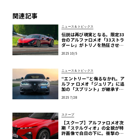
関連記事
ニュース＆トピックス
伝説は再び現実となる。限定33
台のアルファロメオ「33ストラ
ダーレ」がトリノを熱狂させた3
日間
2025 10/5
ニュース＆トピックス
“エントリー”と侮るなかれ。ア
ルファ ロメオ「ジュリア」に追
加の「スプリント」が継承する
卓越したハンドリングの神髄
2025 7/28
スクープ
【スクープ】アルファロメオ次
期「ステルヴィオ」の全貌が特
許画像で白日の下に。衝撃の前
後マスク、伝統と革新のデザイ