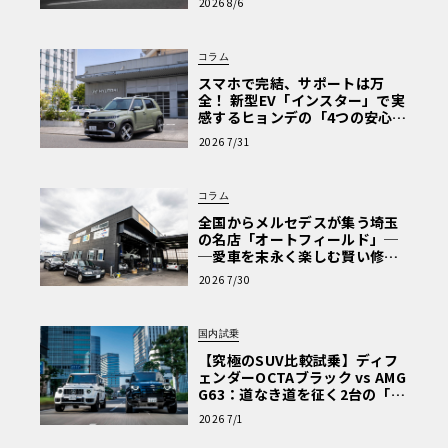
2026 8/6
な走り〈PR〉
コラム
スマホで完結、サポートは万
全！ 新型EV「インスター」で実
感するヒョンデの「4つの安心」
【第1回・ヒョンデ6つの疑問：
2026 7/31
Why? Hyundai?】〈PR〉
コラム
全国からメルセデスが集う埼玉
の名店「オートフィールド」─
─愛車を末永く楽しむ賢い修理
術と、プロがフックス製オイル
2026 7/30
を選ぶ理由〈PR〉
国内試乗
【究極のSUV比較試乗】ディフ
ェンダーOCTAブラック vs AMG
G63：道なき道を征く2台の「対
極的アプローチ」
2026 7/1