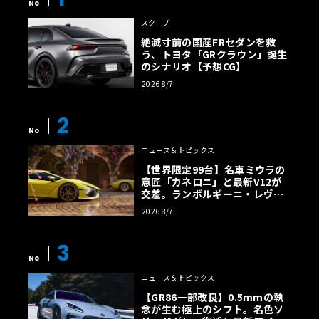
No
スクープ
絶滅寸前の国産FRセダンを救
う、トヨタ「GRクラウン」誕生
のシナリオ【予想CG】
2026 8/7
2
No
ニュース＆トピックス
【世界限定99台】名車ミウラの
意匠「カネロニ」と最新V12が
交差。ランボルギーニ・レヴエ
ルトに60周年記念車が登場
2026 8/7
3
No
ニュース＆トピックス
【GR86一部改良】0.5mmの執
念が生む極上のシフト。名色ソ