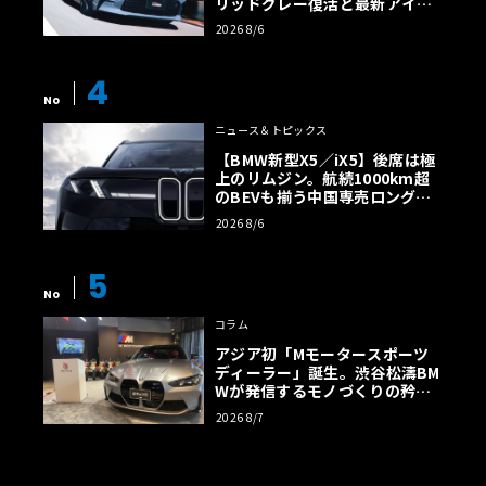
リッドグレー復活と最新アイサ
イトでFRの極みへ
2026 8/6
4
No
ニュース＆トピックス
【BMW新型X5／iX5】後席は極
上のリムジン。航続1000km超
のBEVも揃う中国専売ロング仕
様の全貌
2026 8/6
5
No
コラム
アジア初「Mモータースポーツ
ディーラー」誕生。渋谷松濤BM
Wが発信するモノづくりの矜持
【木下隆之コラム】
2026 8/7