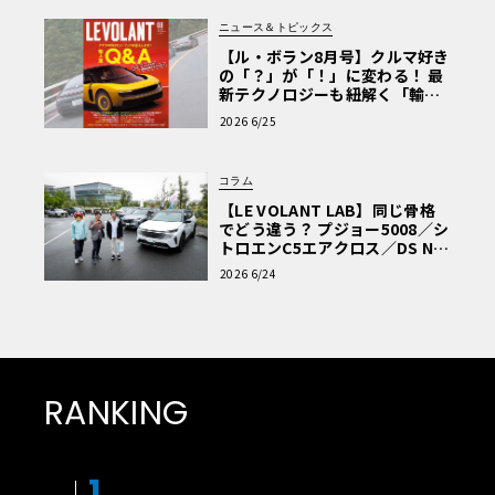
ニュース＆トピックス
【ル・ボラン8月号】クルマ好き
の「？」が「！」に変わる！ 最
新テクノロジーも紐解く「輸入
車Q&A」
2026 6/25
コラム
【LE VOLANT LAB】同じ骨格
でどう違う？ プジョー5008／シ
トロエンC5エアクロス／DS Nº4
読者一気乗りレポート
2026 6/24
RANKING
1