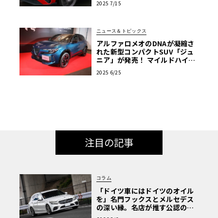
2025 7/15
ンを完全予想
ニュース＆トピックス
アルファロメオのDNAが凝縮さ
れた新型コンパクトSUV「ジュ
ニア」が発売！ マイルドハイブ
リッドとピュアEVの2種類がラ
2025 6/25
インアップ
注目の記事
コラム
「ドイツ車にはドイツのオイル
を」名門フックスとメルセデス
の深い縁。名店が推す公認の安
心と、Cクラスで味わうシルキー