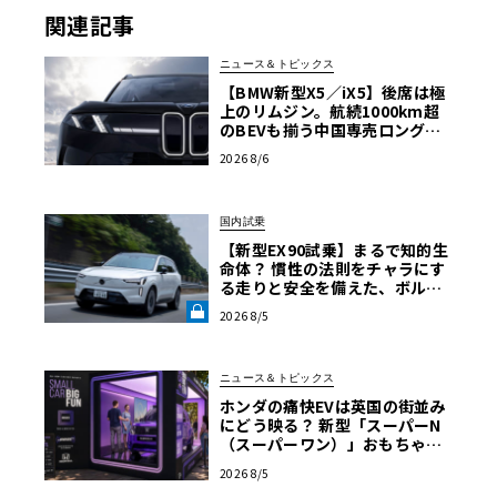
関連記事
ニュース＆トピックス
【BMW新型X5／iX5】後席は極
上のリムジン。航続1000km超
のBEVも揃う中国専売ロング仕
様の全貌
2026 8/6
国内試乗
【新型EX90試乗】まるで知的生
命体？ 慣性の法則をチャラにす
る走りと安全を備えた、ボルボ
新旗艦EVの結論《LE VOLANT L
2026 8/5
AB》
ニュース＆トピックス
ホンダの痛快EVは英国の街並み
にどう映る？ 新型「スーパーN
（スーパーワン）」おもちゃ箱
ツアーの全貌
2026 8/5