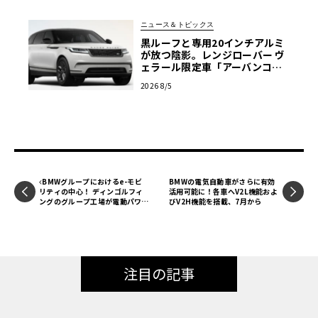
ニュース＆トピックス
黒ルーフと専用20インチアルミ
が放つ陰影。レンジローバー ヴ
ェラール限定車「アーバンコン
トラスト・エディション」登場
2026 8/5
BMWグループにおけるe-モビ
BMWの電気自動車がさらに有効
リティの中心！ ディンゴルフィ
活用可能に！各車へV2L機能およ
ングのグループ工場が電動パワー
びV2H機能を搭載、7月から
トレイン･コンポーネントの生産
開始10周年を迎える
注目の記事