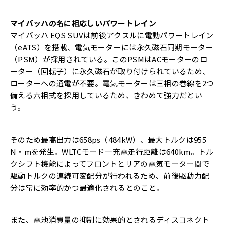
マイバッハの名に相応しいパワートレイン
マイバッハ EQS SUVは前後アクスルに電動パワートレイン
（eATS）を搭載、電気モーターには永久磁石同期モーター
（PSM）が採用されている。このPSMはACモーターのロ
ーター（回転子）に永久磁石が取り付けられているため、
ローターへの通電が不要。電気モーターは三相の巻線を2つ
備える六相式を採用しているため、きわめて強力だとい
う。
そのため最高出力は658ps（484kW）、最大トルクは955
N・mを発生。WLTCモード一充電走行距離は640km。トル
クシフト機能によってフロントとリアの電気モーター間で
駆動トルクの連続可変配分が行われるため、前後駆動力配
分は常に効率的かつ最適化されるとのこと。
また、電池消費量の抑制に効果的とされるディスコネクト