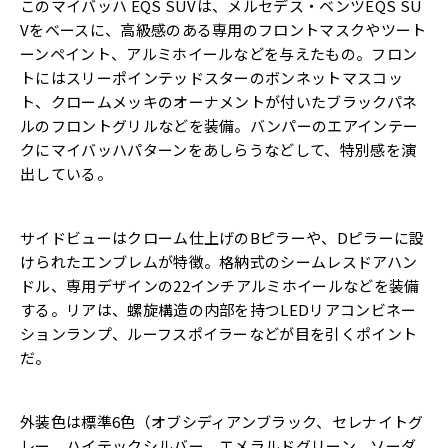
このマイバッハ EQS SUVは、メルセデス・ベンツEQS SU
Vをベースに、高級感のある専用のフロントマスクやツート
ーンペイント、アルミホイールなどを与えたもの。フロン
トにはスリーポインテッドスターのボンネットマスコッ
ト、クロームメッキのオーナメントが付いたブラックパネ
ルのフロントグリルなどを装備。バンパーのエアインテー
クにマイバッハパターンをあしらうなどして、特別感を演
出している。
サイドビューはクローム仕上げのBピラーや、Dピラーに設
けられたエンブレムが特徴。格納式のシームレスドアハン
ドル、専用デザインの22インチアルミホイールなどを装備
する。リアは、螺旋構造の内部を持つLEDリアコンビネー
ションランプ、ルーフスポイラーなどが目を引くポイント
だ。
外装色は標準6色（オブシディアンブラック、セレナイトグ
レー、ハイテックシルバー、エメラルドグリーン、ソーダ