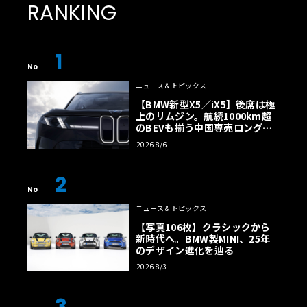
RANKING
1
No
ニュース＆トピックス
【BMW新型X5／iX5】後席は極
上のリムジン。航続1000km超
のBEVも揃う中国専売ロング仕
様の全貌
2026 8/6
2
No
ニュース＆トピックス
【写真106枚】クラシックから
新時代へ。BMW製MINI、25年
のデザイン進化を辿る
2026 8/3