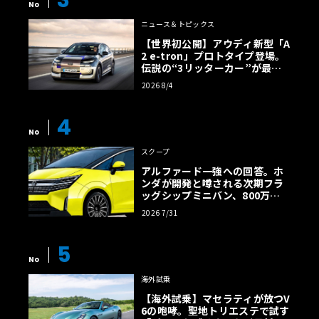
3
No
ニュース＆トピックス
【世界初公開】アウディ新型「A
2 e-tron」プロトタイプ登場。
伝説の“3リッターカー”が最高
効率エントリーBEVとして復活
2026 8/4
【画像38枚】
4
No
スクープ
アルファード一強への回答。ホ
ンダが開発と噂される次期フラ
ッグシップミニバン、800万円
超の勝算【予想CG】
2026 7/31
5
No
海外試乗
【海外試乗】マセラティが放つV
6の咆哮。聖地トリエステで試す