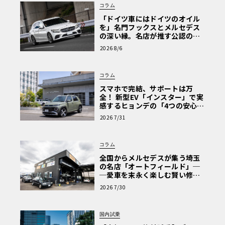
コラム
「ドイツ車にはドイツのオイル
を」名門フックスとメルセデス
の深い縁。名店が推す公認の安
心と、Cクラスで味わうシルキー
2026 8/6
な走り〈PR〉
コラム
スマホで完結、サポートは万
全！ 新型EV「インスター」で実
感するヒョンデの「4つの安心」
【第1回・ヒョンデ6つの疑問：
2026 7/31
Why? Hyundai?】〈PR〉
コラム
全国からメルセデスが集う埼玉
の名店「オートフィールド」─
─愛車を末永く楽しむ賢い修理
術と、プロがフックス製オイル
2026 7/30
を選ぶ理由〈PR〉
国内試乗