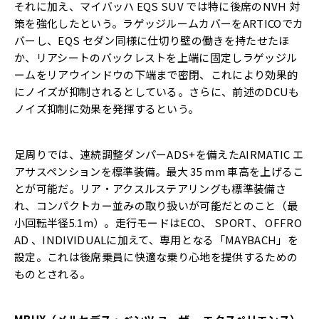
それに加え、マイバッハ EQS SUV では特に後席のNVH 対
策を強化したという。ラゲッジルームカバーをARTICOでカ
バーし、EQS セダン同様に仕切り壁の働きを持たせたほ
か、リアシートのバックレストを上端に固定しラゲッジル
ームをリアウインドウの下端まで密閉、これにより効果的
にノイズが抑制されるとしている。さらに、前述のDCUも
ノイズ抑制に効果を発揮するという。
足周りでは、連続調整ダンパーADS+を備えたAIRMATIC エ
アサスペンションを標準装備。最大 35 mm 車高を上げるこ
とが可能だ。リア・アクスルステアリングも標準装備さ
れ、コンパクトカー並みの取り扱いが可能だとのこと（最
小回転半径5.1m）。走行モードはECO、 SPORT、 OFFRO
AD 、INDIVIDUALに加えて、専用となる「MAYBACH」を
設定。これは後席乗員に快適な乗り心地を提供するための
ものとされる。