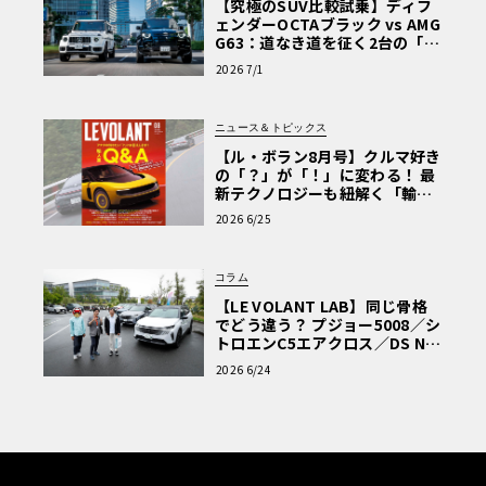
【究極のSUV比較試乗】ディフ
ェンダーOCTAブラック vs AMG
G63：道なき道を征く2台の「対
極的アプローチ」
2026 7/1
ニュース＆トピックス
【ル・ボラン8月号】クルマ好き
の「？」が「！」に変わる！ 最
新テクノロジーも紐解く「輸入
車Q&A」
2026 6/25
コラム
【LE VOLANT LAB】同じ骨格
でどう違う？ プジョー5008／シ
トロエンC5エアクロス／DS Nº4
読者一気乗りレポート
2026 6/24