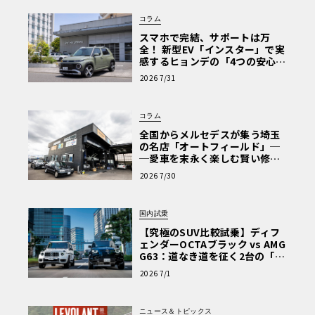
コラム
スマホで完結、サポートは万
全！ 新型EV「インスター」で実
感するヒョンデの「4つの安心」
【第1回・ヒョンデ6つの疑問：
2026 7/31
Why? Hyundai?】〈PR〉
コラム
全国からメルセデスが集う埼玉
の名店「オートフィールド」─
─愛車を末永く楽しむ賢い修理
術と、プロがフックス製オイル
2026 7/30
を選ぶ理由〈PR〉
国内試乗
【究極のSUV比較試乗】ディフ
ェンダーOCTAブラック vs AMG
G63：道なき道を征く2台の「対
極的アプローチ」
2026 7/1
ニュース＆トピックス