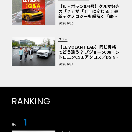
【ル・ボラン8月号】クルマ好き
の「？」が「！」に変わる！ 最
新テクノロジーも紐解く「輸入
車Q&A」
2026 6/25
コラム
【LE VOLANT LAB】同じ骨格
でどう違う？ プジョー5008／シ
トロエンC5エアクロス／DS Nº4
読者一気乗りレポート
2026 6/24
RANKING
1
No