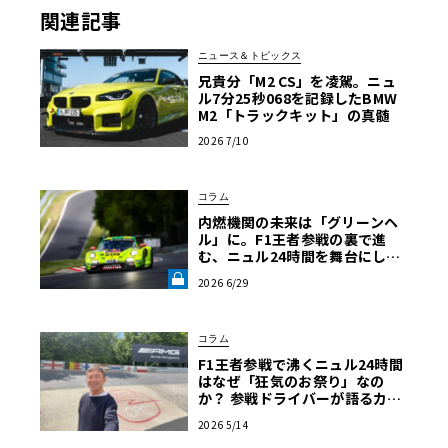
関連記事
ニュース＆トピックス
兄貴分「M2 CS」を凌駕。ニュ
ル7分25秒068を記録したBMW
M2「トラックキット」の真髄
2026 7/10
コラム
内燃機関の未来は「グリーンヘ
ル」に。F1王者参戦の裏で進
む、ニュル24時間を舞台にした
代替燃料の静かな革命【中三川
2026 6/29
大地の車輪革命】第5回《LE VO
LANT LAB》
コラム
F1王者参戦で沸くニュル24時間
はなぜ「狂気のお祭り」なの
か？ 参戦ドライバーが語るカオ
スの内幕【木下隆之コラム】
2026 5/14