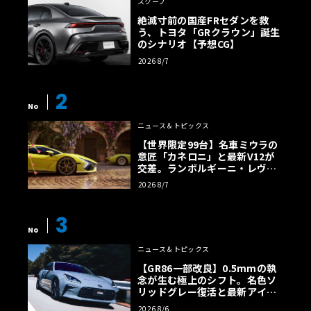
スクープ
絶滅寸前の国産FRセダンを救
う、トヨタ「GRクラウン」誕生
のシナリオ【予想CG】
2026 8/7
2
No
ニュース＆トピックス
【世界限定99台】名車ミウラの
意匠「カネロニ」と最新V12が
交差。ランボルギーニ・レヴエ
ルトに60周年記念車が登場
2026 8/7
3
No
ニュース＆トピックス
【GR86一部改良】0.5mmの執
念が生む極上のシフト。名色ソ
リッドグレー復活と最新アイサ
イトでFRの極みへ
2026 8/6