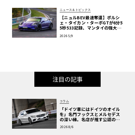
ニュース＆トピックス
【ニュルBEV最速奪還】ポルシ
ェ・タイカン・ターボGTが6分5
5秒533記録、マンタイの強大な
空力で新鋭シャオミを超越
2026 5/9
注目の記事
コラム
「ドイツ車にはドイツのオイル
を」名門フックスとメルセデス
の深い縁。名店が推す公認の安
心と、Cクラスで味わうシルキー
2026 8/6
な走り〈PR〉