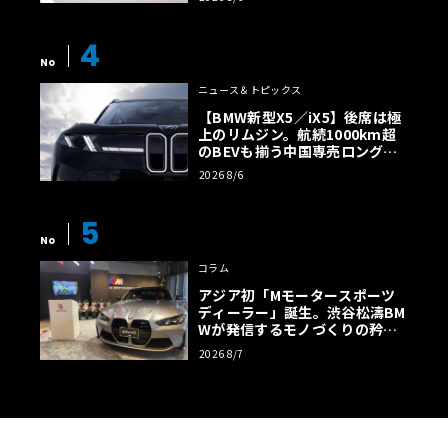
4
No
ニュース＆トピックス
【BMW新型X5／iX5】後席は極
上のリムジン。航続1000km超
のBEVも揃う中国専売ロング仕
様の全貌
2026 8/6
5
No
コラム
アジア初「Mモータースポーツ
ディーラー」誕生。渋谷松濤BM
Wが発信するモノづくりの矜持
【木下隆之コラム】
2026 8/7