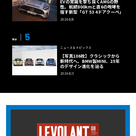
EVの常識を撃ち抜くAMGの野
性。航続800kmと直6の咆哮を
宿す新型「GT 53 4ドアクーペ」
2026 8/8
5
No
ニュース＆トピックス
【写真106枚】クラシックから
新時代へ。BMW製MINI、25年
のデザイン進化を辿る
2026 8/3