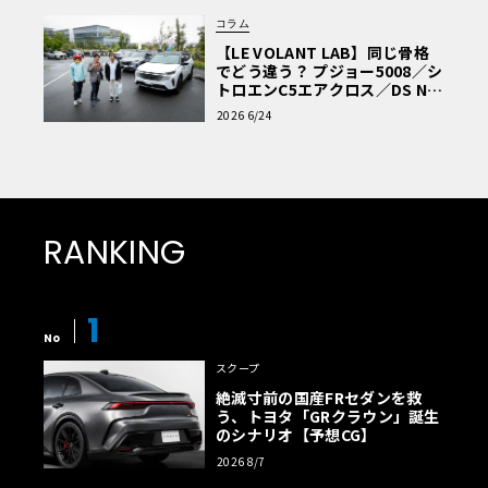
コラム
【LE VOLANT LAB】同じ骨格
でどう違う？ プジョー5008／シ
トロエンC5エアクロス／DS Nº4
読者一気乗りレポート
2026 6/24
RANKING
1
No
スクープ
絶滅寸前の国産FRセダンを救
う、トヨタ「GRクラウン」誕生
のシナリオ【予想CG】
2026 8/7