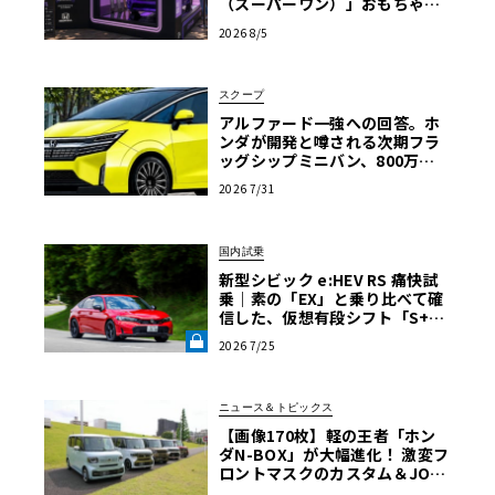
（スーパーワン）」おもちゃ箱
ツアーの全貌
2026 8/5
スクープ
アルファード一強への回答。ホ
ンダが開発と噂される次期フラ
ッグシップミニバン、800万円
超の勝算【予想CG】
2026 7/31
国内試乗
新型シビック e:HEV RS 痛快試
乗｜素の「EX」と乗り比べて確
信した、仮想有段シフト「S+Sh
ift」の真価《LE VOLANT LA
2026 7/25
B》
ニュース＆トピックス
【画像170枚】軽の王者「ホン
ダN-BOX」が大幅進化！ 激変フ
ロントマスクのカスタム＆JOY
新仕様の全貌に迫る