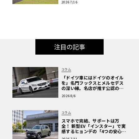
2026 7/16
注目の記事
コラム
「ドイツ車にはドイツのオイル
を」名門フックスとメルセデス
の深い縁。名店が推す公認の安
心と、Cクラスで味わうシルキー
2026 8/6
な走り〈PR〉
コラム
スマホで完結、サポートは万
全！ 新型EV「インスター」で実
感するヒョンデの「4つの安心」
【第1回・ヒョンデ6つの疑問：
2026 7/31