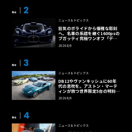
2
No
ニュース＆トピックス
狂気のボライドから優雅な彫刻
へ。名車の系譜を継ぐ1600psの
ブガッティ究極ワンオフ「デス
トリエ」
2026 8/9
3
No
ニュース＆トピックス
DB12やヴァンキッシュに60年
代の息吹を。アストン・マーテ
ィンが放つ世界限定5台の特別コ
レクション
2026 8/9
4
No
ニュース＆トピックス