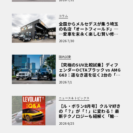
Why? Hyundai?】〈PR〉
コラム
全国からメルセデスが集う埼玉
の名店「オートフィールド」─
─愛車を末永く楽しむ賢い修理
術と、プロがフックス製オイル
2026 7/30
を選ぶ理由〈PR〉
国内試乗
【究極のSUV比較試乗】ディフ
ェンダーOCTAブラック vs AMG
G63：道なき道を征く2台の「対
極的アプローチ」
2026 7/1
ニュース＆トピックス
【ル・ボラン8月号】クルマ好き
の「？」が「！」に変わる！ 最
新テクノロジーも紐解く「輸入
車Q&A」
2026 6/25