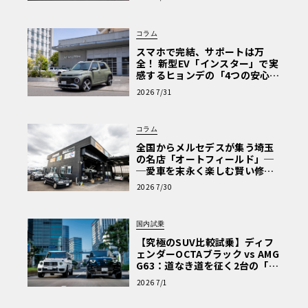
な走り〈PR〉
コラム
スマホで完結、サポートは万
全！ 新型EV「インスター」で実
感するヒョンデの「4つの安心」
【第1回・ヒョンデ6つの疑問：
2026 7/31
Why? Hyundai?】〈PR〉
コラム
全国からメルセデスが集う埼玉
の名店「オートフィールド」─
─愛車を末永く楽しむ賢い修理
術と、プロがフックス製オイル
2026 7/30
を選ぶ理由〈PR〉
国内試乗
【究極のSUV比較試乗】ディフ
ェンダーOCTAブラック vs AMG
G63：道なき道を征く2台の「対
極的アプローチ」
2026 7/1