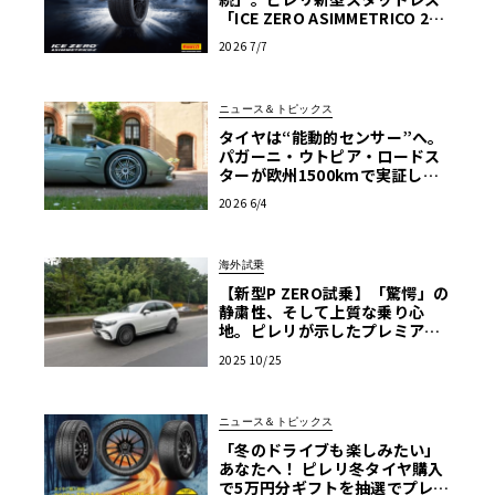
「ICE ZERO ASIMMETRICO 2」
登場
2026 7/7
ニュース＆トピックス
タイヤは“能動的センサー”へ。
パガーニ・ウトピア・ロードス
ターが欧州1500kmで実証した
ピレリ×ボッシュの最新技術
2026 6/4
海外試乗
【新型P ZERO試乗】「驚愕」の
静粛性、そして上質な乗り心
地。ピレリが示したプレミアム
スポーツタイヤへの“回答”
2025 10/25
ニュース＆トピックス
「冬のドライブも楽しみたい」
あなたへ！ ピレリ冬タイヤ購入
で5万円分ギフトを抽選でプレゼ