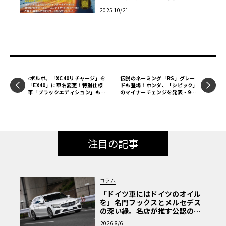
ント！
2025 10/21
ボルボ、「XC40リチャージ」を
伝説のネーミング「RS」グレー
「EX40」に車名変更！特別仕様
ドも登場！ホンダ、「シビック」
車「ブラックエディション」も発
のマイナーチェンジを発表・9月
売！
13日発売
注目の記事
コラム
「ドイツ車にはドイツのオイル
を」名門フックスとメルセデス
の深い縁。名店が推す公認の安
心と、Cクラスで味わうシルキー
2026 8/6