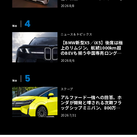
2026 8/8
4
No
ニュース＆トピックス
【BMW新型X5／iX5】後席は極
上のリムジン。航続1000km超
のBEVも揃う中国専売ロング仕
様の全貌
2026 8/6
5
No
スクープ
アルファード一強への回答。ホ
ンダが開発と噂される次期フラ
ッグシップミニバン、800万円
超の勝算【予想CG】
2026 7/31