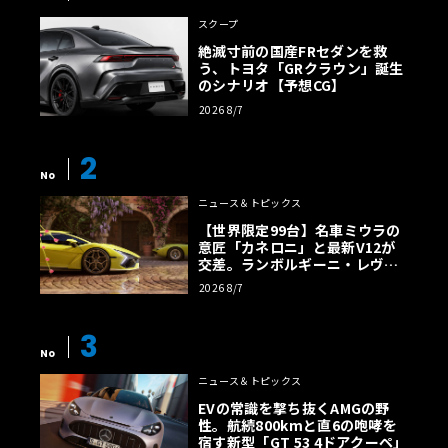
スクープ
絶滅寸前の国産FRセダンを救
う、トヨタ「GRクラウン」誕生
のシナリオ【予想CG】
2026 8/7
2
No
ニュース＆トピックス
【世界限定99台】名車ミウラの
意匠「カネロニ」と最新V12が
交差。ランボルギーニ・レヴエ
ルトに60周年記念車が登場
2026 8/7
3
No
ニュース＆トピックス
EVの常識を撃ち抜くAMGの野
性。航続800kmと直6の咆哮を
宿す新型「GT 53 4ドアクーペ」