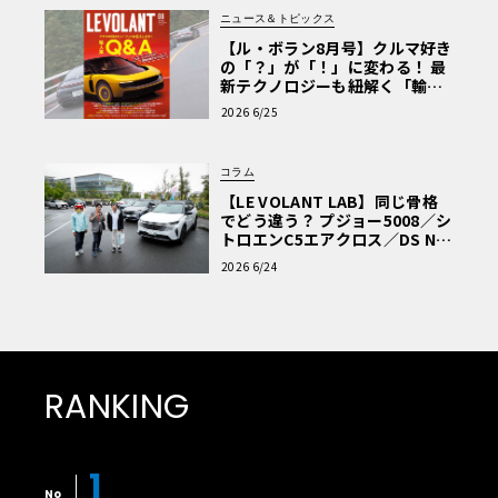
ニュース＆トピックス
【ル・ボラン8月号】クルマ好き
の「？」が「！」に変わる！ 最
新テクノロジーも紐解く「輸入
車Q&A」
2026 6/25
コラム
【LE VOLANT LAB】同じ骨格
でどう違う？ プジョー5008／シ
トロエンC5エアクロス／DS Nº4
読者一気乗りレポート
2026 6/24
RANKING
1
No