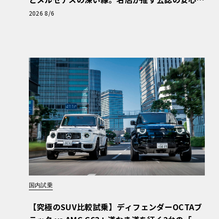
と、Cクラスで味わうシルキーな走り〈PR〉
2026 8/6
国内試乗
【究極のSUV比較試乗】ディフェンダーOCTAブ