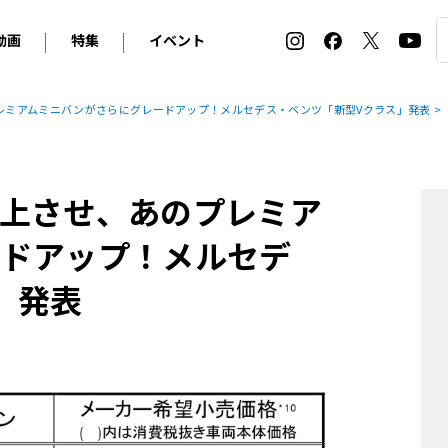
動画
特集
イベント
ィ
BMW
アルピナ
オリジナル動画
2026 サマータイヤ＆ホイール バイヤーズガイド
ル・ボラン カーズ・ミート2026横浜
レミアムミニバンがさらにグレードアップ！メルセデス・ベンツ「新型Vクラス」発表
2025-2026 冬 スタッドレス＆ウインタータイヤ バイヤ
SNOW EXPERIENCE in TOGAKUSHI SKI FIE
デス・ベンツ
ポルシェ
フォルクスワーゲン
ホイールカタログ2025-2026冬
EV:LIFE FUTAKO TAMAGAWA 2026
ーヌ
シトロエン
DSオートモビル
ホイールカタログ
EV:LIFE KOBE 2025
上させ、あのプレミア
ー
ルノー
アバルト
タイヤ特集
ル・ボラン カーズ・ミート2025横浜
ァ・ロメオ
フェラーリ
フィアット
ドアップ！メルセデ
ルギーニ
マセラティ
アストン・マーティン
」発表
レー
ケータハム
ジャガー
ローバー
ロータス
マクラーレン
モーガン
ロールス・ロイス
キャデラック
シボレー
テスラ
ヒョンデ