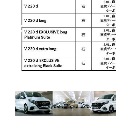
BYD
その
国産車
レクサ
ホンダ
三菱
光岡
その