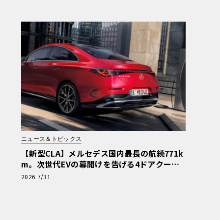
ニュース＆トピックス
【新型CLA】メルセデス国内最長の航続771k
m。次世代EVの幕開けを告げる4ドアクーペ
の全貌
2026 7/31