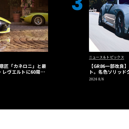
3
ニュース＆トピックス
の意匠「カネロニ」と最
【GR86一部改良
・レヴエルトに60周年
ト。名色ソリッド
極みへ
2026 8/6