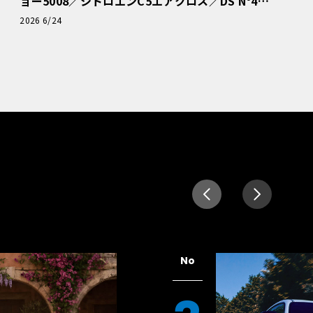
ョー5008／シトロエンC5エアクロス／DS Nº4
読者一気乗りレポート
2026 6/24
No