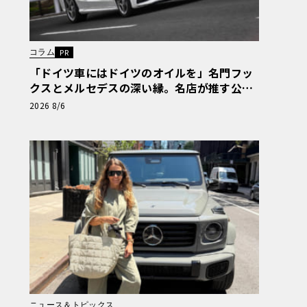
コラム
PR
「ドイツ車にはドイツのオイルを」名門フッ
クスとメルセデスの深い縁。名店が推す公認
の安心と、Cクラスで味わうシルキーな走り
2026 8/6
〈PR〉
ニュース＆トピックス