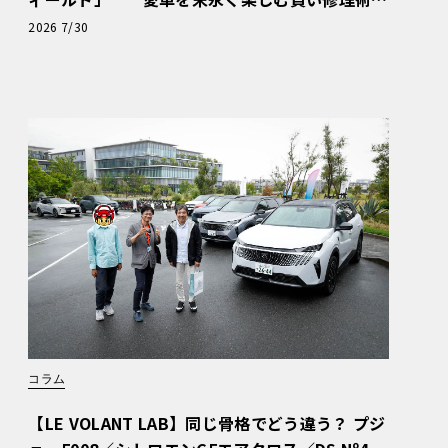
と、プロがフックス製オイルを選ぶ理由〈PR〉
2026 7/30
コラム
【LE VOLANT LAB】同じ骨格でどう違う？ プジ