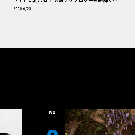
「！」に変わる！ 最新テクノロジーも紐解く
「輸入車Q&A」
2026 6/25
No