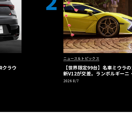
2
ニュース＆トピックス
Rクラウ
【世界限定99台】名車ミウラ
新V12が交差。ランボルギーニ
記念車が登場
2026 8/7