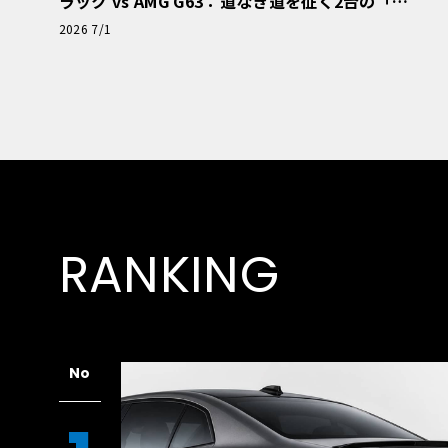
ラック vs AMG G63：道なき道を征く2台の「対
極的アプローチ」
2026 7/1
RANKING
No