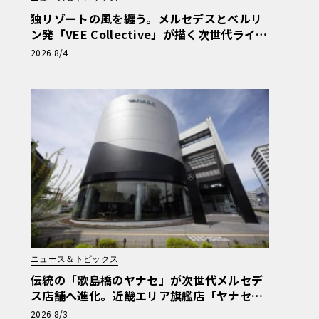
独リゾートの風を纏う。メルセデスとベルリ
ン発「VEE Collective」が描く次世代ライフ
スタイル限定トートバッグ
2026 8/4
ニュース＆トピックス
伝統の「歌島橋のヤナセ」が次世代メルセデ
ス店舗へ進化。近畿エリア旗艦店「ヤナセ大
阪支店」がリニューアル
2026 8/3