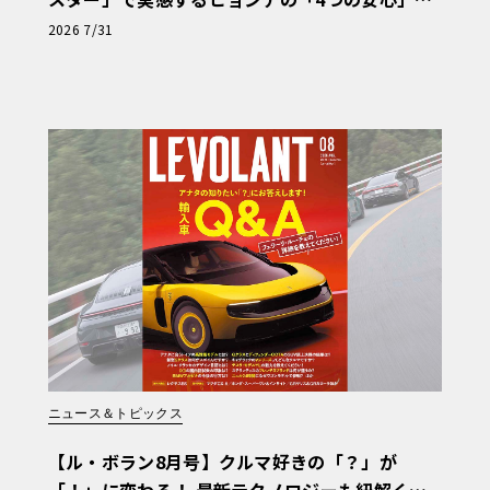
【第1回・ヒョンデ6つの疑問：Why? Hyunda
2026 7/31
i?】〈PR〉
ニュース＆トピックス
【ル・ボラン8月号】クルマ好きの「？」が