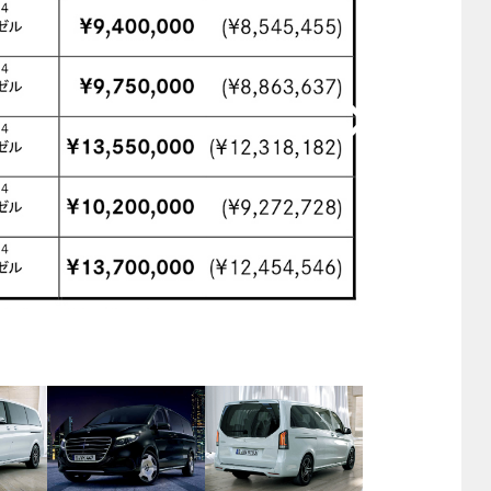
他
ス
トヨタ
日産
スバル
マツダ
ダイハツ
スズキ
他