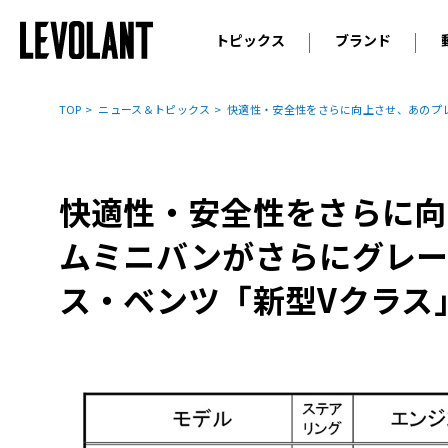
トピックス
ブランド
輸入車
アウデ
ニュース
TOP
ニュース＆トピックス
快適性・安全性をさらに向上させ、あのプ
スクープ
メルセ
試乗
アルピ
コラム
快適性・安全性をさらに向
プジョ
アルフ
ムミニバンがさらにグレー
ランボ
ス・ベンツ「新型Vクラス
ベント
ランド
MINI
ボルボ
ジープ