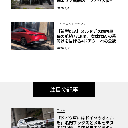
畿エリア旗艦店「ヤナセ大阪支
店」がリニューアル
2026 8/3
ニュース＆トピックス
【新型CLA】メルセデス国内最
長の航続771km。次世代EVの幕
開けを告げる4ドアクーペの全貌
2026 7/31
注目の記事
コラム
「ドイツ車にはドイツのオイル
を」名門フックスとメルセデス
の深い縁。名店が推す公認の安