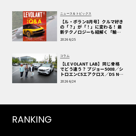
ニュース＆トピックス
【ル・ボラン8月号】クルマ好き
の「？」が「！」に変わる！ 最
新テクノロジーも紐解く「輸入
車Q&A」
2026 6/25
コラム
【LE VOLANT LAB】同じ骨格
でどう違う？ プジョー5008／シ
トロエンC5エアクロス／DS Nº4
読者一気乗りレポート
2026 6/24
RANKING