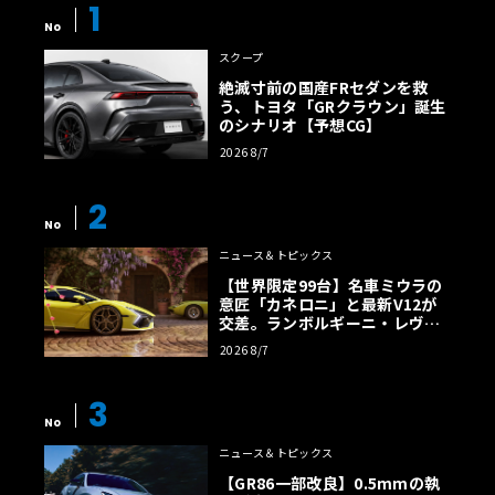
1
No
スクープ
絶滅寸前の国産FRセダンを救
う、トヨタ「GRクラウン」誕生
のシナリオ【予想CG】
2026 8/7
2
No
ニュース＆トピックス
【世界限定99台】名車ミウラの
意匠「カネロニ」と最新V12が
交差。ランボルギーニ・レヴエ
ルトに60周年記念車が登場
2026 8/7
3
No
ニュース＆トピックス
【GR86一部改良】0.5mmの執