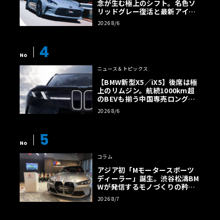
念が生む極上のシフト。名色ソ
リッドグレー復活と最新アイサ
イトでFRの極みへ
2026 8/6
4
No
ニュース＆トピックス
【BMW新型X5／iX5】後席は極
上のリムジン。航続1000km超
のBEVも揃う中国専売ロング仕
様の全貌
2026 8/6
5
No
コラム
アジア初「Mモータースポーツ
ディーラー」誕生。渋谷松濤BM
Wが発信するモノづくりの矜持
【木下隆之コラム】
2026 8/7