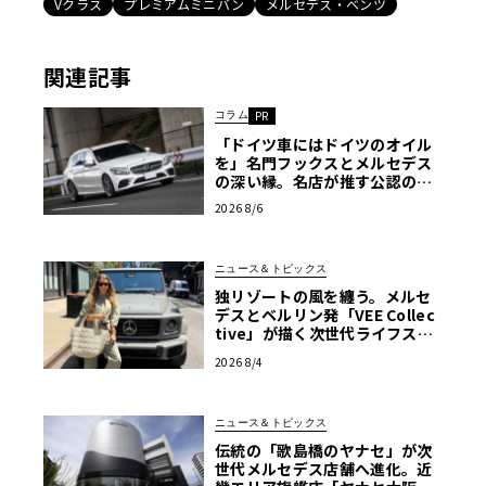
Vクラス
プレミアムミニバン
メルセデス・ベンツ
関連記事
コラム
PR
「ドイツ車にはドイツのオイル
を」名門フックスとメルセデス
の深い縁。名店が推す公認の安
心と、Cクラスで味わうシルキー
2026 8/6
な走り〈PR〉
ニュース＆トピックス
独リゾートの風を纏う。メルセ
デスとベルリン発「VEE Collec
tive」が描く次世代ライフスタ
イル限定トートバッグ
2026 8/4
ニュース＆トピックス
伝統の「歌島橋のヤナセ」が次
世代メルセデス店舗へ進化。近