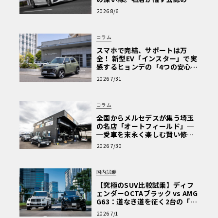
心と、Cクラスで味わうシルキー
2026 8/6
な走り〈PR〉
コラム
スマホで完結、サポートは万
全！ 新型EV「インスター」で実
感するヒョンデの「4つの安心」
【第1回・ヒョンデ6つの疑問：
2026 7/31
Why? Hyundai?】〈PR〉
コラム
全国からメルセデスが集う埼玉
の名店「オートフィールド」─
─愛車を末永く楽しむ賢い修理
術と、プロがフックス製オイル
2026 7/30
を選ぶ理由〈PR〉
国内試乗
【究極のSUV比較試乗】ディフ
ェンダーOCTAブラック vs AMG
G63：道なき道を征く2台の「対
極的アプローチ」
2026 7/1