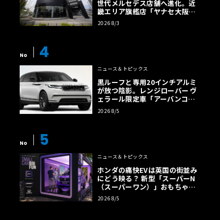
世代メルセデス店舗へ進化。近
畿エリア旗艦店「ヤナセ大阪支
店」がリニューアル
2026 8/3
4
No
ニュース＆トピックス
黒ルーフと専用20インチアルミ
が放つ陰影。レンジローバー ヴ
ェラール限定車「アーバンコン
トラスト・エディション」登場
2026 8/5
5
No
ニュース＆トピックス
ホンダの痛快EVは英国の街並み
にどう映る？ 新型「スーパーN
（スーパーワン）」おもちゃ箱
ツアーの全貌
2026 8/5