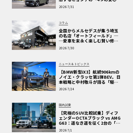
【第1回・ヒョンデ6つの疑問：
2026 7/31
Why? Hyundai?】〈PR〉
コラム
全国からメルセデスが集う埼玉
の名店「オートフィールド」─
─愛車を末永く楽しむ賢い修理
術と、プロがフックス製オイル
2026 7/30
を選ぶ理由〈PR〉
ニュース＆トピックス
【BMW新型iX3】航続906kmの
ノイエ・クラッセ第1弾BEV。日
本戦略と中村敬斗が語る「駆け
ぬける歓び」
2026 7/24
国内試乗
【究極のSUV比較試乗】ディフ
ェンダーOCTAブラック vs AMG
G63：道なき道を征く2台の「対
極的アプローチ」
2026 7/1