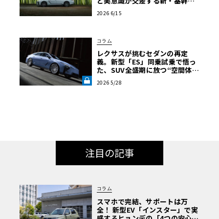
と美意識が交差する新・基幹セ
ダンの真価
2026 6/15
コラム
レクサスが挑むセダンの再定
義。新型「ES」同乗試乗で悟っ
た、SUV全盛期に放つ“空間体
験”の真価《LE VOLANT LAB》
2026 5/28
注目の記事
コラム
スマホで完結、サポートは万
全！ 新型EV「インスター」で実
感するヒョンデの「4つの安心」