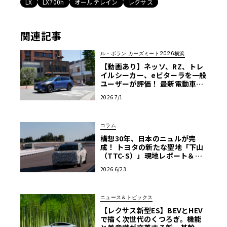
LX
LX700h
オールテレイン
レクサス
関連記事
ル・ボラン カーズミート2026横浜
【動画あり】ネッソ、RZ、トレ
イルシーカー、eビターラを一般
ユーザーが評価！ 最新電動車体
験試乗レポート【ル・ボラン カ
2026 7/1
ーズミート2026横浜】
コラム
構想30年、日本のニュルが完
成！ トヨタの新たな聖地「下山
（TTC-S）」現地レポート＆新
型レクサスTZ
2026 6/23
ニュース＆トピックス
【レクサス新型ES】BEVとHEV
で描く次世代のくつろぎ。機能