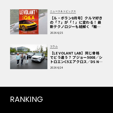
ニュース＆トピックス
【ル・ボラン8月号】クルマ好き
の「？」が「！」に変わる！ 最
新テクノロジーも紐解く「輸入
車Q&A」
2026 6/25
コラム
【LE VOLANT LAB】同じ骨格
でどう違う？ プジョー5008／シ
トロエンC5エアクロス／DS Nº4
読者一気乗りレポート
2026 6/24
RANKING