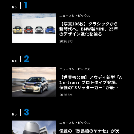
1
No
ニュース＆トピックス
【写真106枚】クラシックから
新時代へ。BMW製MINI、25年
のデザイン進化を辿る
2026 8/3
2
No
ニュース＆トピックス
【世界初公開】アウディ新型「A
2 e-tron」プロトタイプ登場。
伝説の“3リッターカー”が最高
効率エントリーBEVとして復活
2026 8/4
【画像38枚】
3
No
ニュース＆トピックス
伝統の「歌島橋のヤナセ」が次